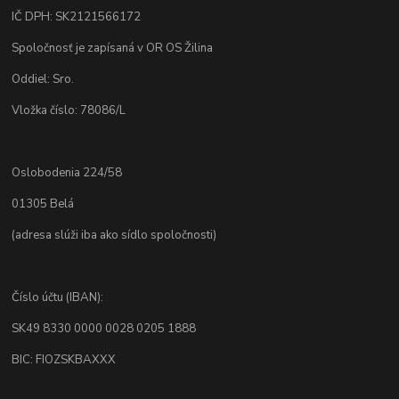
IČ DPH: SK2121566172
Spoločnosť je zapísaná v OR OS Žilina
Oddiel: Sro.
Vložka číslo: 78086/L
Oslobodenia 224/58
01305 Belá
(adresa slúži iba ako sídlo spoločnosti)
Číslo účtu (IBAN):
SK49 8330 0000 0028 0205 1888
BIC: FIOZSKBAXXX