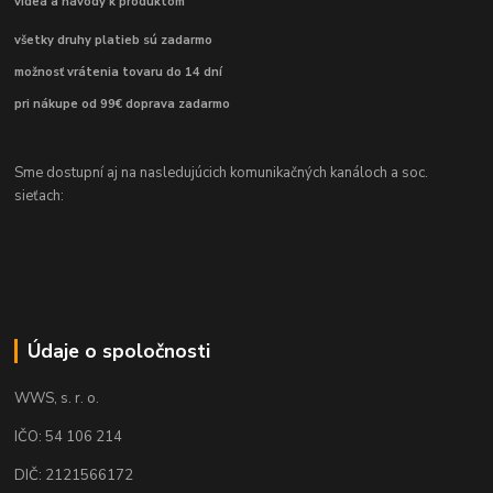
videá a návody k produktom
všetky druhy platieb sú zadarmo
možnosť vrátenia tovaru do 14 dní
pri nákupe od 99€ doprava zadarmo
Sme dostupní aj na nasledujúcich komunikačných kanáloch a soc.
sieťach:
Údaje o spoločnosti
WWS, s. r. o.
IČO: 54 106 214
DIČ: 2121566172