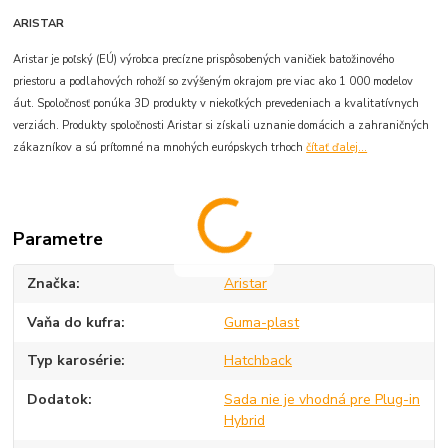
ARISTAR
Aristar je poľský (EÚ) výrobca precízne prispôsobených vaničiek batožinového
priestoru a podlahových rohoží so zvýšeným okrajom pre viac ako 1 000 modelov
áut. Spoločnosť ponúka 3D produkty v niekoľkých prevedeniach a kvalitatívnych
verziách. Produkty spoločnosti Aristar si získali uznanie domácich a zahraničných
zákazníkov a sú prítomné na mnohých európskych trhoch
čítať ďalej...
Parametre
Značka
Aristar
Vaňa do kufra
Guma-plast
Typ karosérie
Hatchback
Dodatok
Sada nie je vhodná pre Plug-in
Hybrid