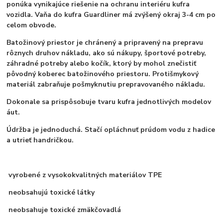
ponúka vynikajúce riešenie na ochranu interiéru kufra
vozidla. Vaňa do kufra Guardliner má zvýšený okraj 3-4 cm po
celom obvode.
Batožinový priestor je chránený a pripravený na prepravu
rôznych druhov nákladu, ako sú nákupy, športové potreby,
záhradné potreby alebo kočík, ktorý by mohol znečistiť
pôvodný koberec batožinového priestoru. Protišmykový
materiál zabraňuje pošmyknutiu prepravovaného nákladu.
Dokonale sa prispôsobuje tvaru kufra jednotlivých modelov
áut.
Údržba je jednoduchá. Stačí opláchnuť prúdom vodu z hadice
a utrieť handričkou.
vyrobené z vysokokvalitných materiálov TPE
neobsahujú toxické látky
neobsahuje toxické zmäkčovadlá