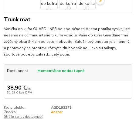
Trunk mat
Vanička do kufra GUARDLINER od spoločnosti Aristar ponúka vynikajúce
riešenie na ochranu interiéru kufra vozidla. Vaňa do kufra Guardliner má
zvýšený okraj 3-4 cm po celom obvode. Batožinový priestor je chránený
a pripravený na prepravu rôznych druhov nákladu, ako sú nákupy,
športové potreby, záhrad...
celý popis
Dostupnosť
Momentálne nedostupné
38,90 €
/
ks
31,63 €
bez DPH
Kód produktu:
AGD193379
Značka:
Aristar
Strážiť cenu / dostupnosť