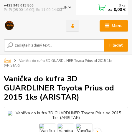
0
ks
+421 948 013 566
EUR
za
0,00 €
Po-Pi (08:00-16:00), So (11:00-14:00)
Menu
Hľadať
Úvod
Vanička do kufra 3D GUARDLINER Toyota Prius od 2015 1ks
(ARISTAR)
Vanička do kufra 3D
GUARDLINER Toyota Prius od
2015 1ks (ARISTAR)