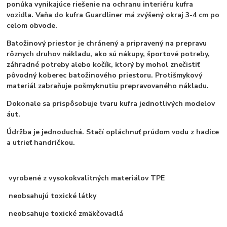
ponúka vynikajúce riešenie na ochranu interiéru kufra
vozidla. Vaňa do kufra Guardliner má zvýšený okraj 3-4 cm po
celom obvode.
Batožinový priestor je chránený a pripravený na prepravu
rôznych druhov nákladu, ako sú nákupy, športové potreby,
záhradné potreby alebo kočík, ktorý by mohol znečistiť
pôvodný koberec batožinového priestoru. Protišmykový
materiál zabraňuje pošmyknutiu prepravovaného nákladu.
Dokonale sa prispôsobuje tvaru kufra jednotlivých modelov
áut.
Údržba je jednoduchá. Stačí opláchnuť prúdom vodu z hadice
a utrieť handričkou.
vyrobené z vysokokvalitných materiálov TPE
neobsahujú toxické látky
neobsahuje toxické zmäkčovadlá