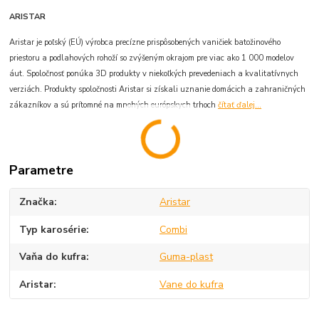
ARISTAR
Aristar je poľský (EÚ) výrobca precízne prispôsobených vaničiek batožinového
priestoru a podlahových rohoží so zvýšeným okrajom pre viac ako 1 000 modelov
áut. Spoločnosť ponúka 3D produkty v niekoľkých prevedeniach a kvalitatívnych
verziách. Produkty spoločnosti Aristar si získali uznanie domácich a zahraničných
zákazníkov a sú prítomné na mnohých európskych trhoch
čítať ďalej...
Parametre
Značka
Aristar
Typ karosérie
Combi
Vaňa do kufra
Guma-plast
Aristar
Vane do kufra