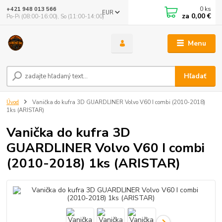
0
ks
+421 948 013 566
EUR
za
0,00 €
Po-Pi (08:00-16:00), So (11:00-14:00)
Menu
Hľadať
Úvod
Vanička do kufra 3D GUARDLINER Volvo V60 I combi (2010-2018)
1ks (ARISTAR)
Vanička do kufra 3D
GUARDLINER Volvo V60 I combi
(2010-2018) 1ks (ARISTAR)