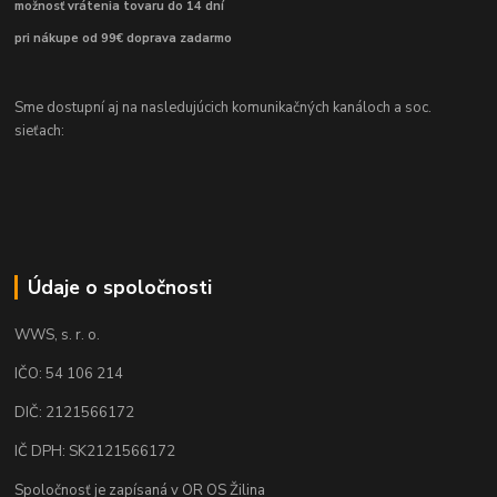
možnosť vrátenia tovaru do 14 dní
pri nákupe od 99€ doprava zadarmo
Sme dostupní aj na nasledujúcich komunikačných kanáloch a soc.
sieťach:
Údaje o spoločnosti
WWS, s. r. o.
IČO: 54 106 214
DIČ: 2121566172
IČ DPH: SK2121566172
Spoločnosť je zapísaná v OR OS Žilina