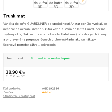
Trunk mat
Vanička do kufra GUARDLINER od spoločnosti Aristar ponúka vynikajúce
riešenie na ochranu interiéru kufra vozidla. Vaňa do kufra Guardliner má
zvýšený okraj 3-4 cm po celom obvode. Batožinový priestor je chránený
a pripravený na prepravu rôznych druhov nákladu, ako sú nákupy,
športové potreby, záhra...
celý popis
Dostupnosť
Momentálne nedostupné
38,90 €
/
ks
31,63 €
bez DPH
Kód produktu:
AGD192586
Značka:
Aristar
Strážiť cenu / dostupnosť