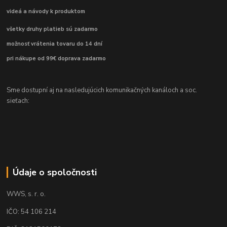
videá a návody k produktom
všetky druhy platieb sú zadarmo
možnosť vrátenia tovaru do 14 dní
pri nákupe od 99€ doprava zadarmo
Sme dostupní aj na nasledujúcich komunikačných kanáloch a soc.
sieťach:
Údaje o spoločnosti
WWS, s. r. o.
IČO: 54 106 214