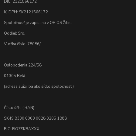
DIČ: 2121566172
IČ DPH: SK2121566172
Spoločnosť je zapísaná v OR OS Žilina
Oddiel: Sro.
Vložka číslo: 78086/L
Oslobodenia 224/58
01305 Belá
(adresa slúži iba ako sídlo spoločnosti)
Číslo účtu (IBAN):
SK49 8330 0000 0028 0205 1888
BIC: FIOZSKBAXXX