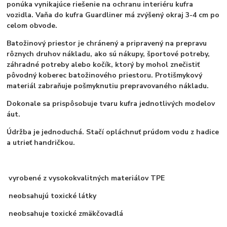
ponúka vynikajúce riešenie na ochranu interiéru kufra
vozidla. Vaňa do kufra Guardliner má zvýšený okraj 3-4 cm po
celom obvode.
Batožinový priestor je chránený a pripravený na prepravu
rôznych druhov nákladu, ako sú nákupy, športové potreby,
záhradné potreby alebo kočík, ktorý by mohol znečistiť
pôvodný koberec batožinového priestoru. Protišmykový
materiál zabraňuje pošmyknutiu prepravovaného nákladu.
Dokonale sa prispôsobuje tvaru kufra jednotlivých modelov
áut.
Údržba je jednoduchá. Stačí opláchnuť prúdom vodu z hadice
a utrieť handričkou.
vyrobené z vysokokvalitných materiálov TPE
neobsahujú toxické látky
neobsahuje toxické zmäkčovadlá