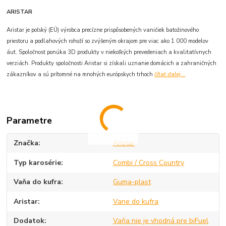
ARISTAR
Aristar je poľský (EÚ) výrobca precízne prispôsobených vaničiek batožinového
priestoru a podlahových rohoží so zvýšeným okrajom pre viac ako 1 000 modelov
áut. Spoločnosť ponúka 3D produkty v niekoľkých prevedeniach a kvalitatívnych
verziách. Produkty spoločnosti Aristar si získali uznanie domácich a zahraničných
zákazníkov a sú prítomné na mnohých európskych trhoch
čítať ďalej...
Parametre
Značka
Aristar
Typ karosérie
Combi / Cross Country
Vaňa do kufra
Guma-plast
Aristar
Vane do kufra
Dodatok
Vaňa nie je vhodná pre biFuel