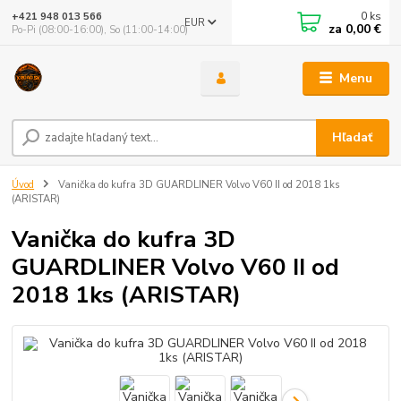
0
ks
+421 948 013 566
EUR
za
0,00 €
Po-Pi (08:00-16:00), So (11:00-14:00)
Menu
Hľadať
Úvod
Vanička do kufra 3D GUARDLINER Volvo V60 II od 2018 1ks
(ARISTAR)
Vanička do kufra 3D
GUARDLINER Volvo V60 II od
2018 1ks (ARISTAR)