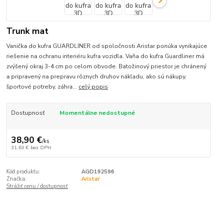
Trunk mat
Vanička do kufra GUARDLINER od spoločnosti Aristar ponúka vynikajúce
riešenie na ochranu interiéru kufra vozidla. Vaňa do kufra Guardliner má
zvýšený okraj 3-4 cm po celom obvode. Batožinový priestor je chránený
a pripravený na prepravu rôznych druhov nákladu, ako sú nákupy,
športové potreby, záhra...
celý popis
Dostupnosť
Momentálne nedostupné
38,90 €
/
ks
31,63 €
bez DPH
Kód produktu:
AGD192596
Značka:
Aristar
Strážiť cenu / dostupnosť