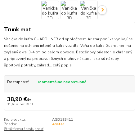
Trunk mat
Vanička do kufra GUARDLINER od spoločnosti Aristar ponúka vynikajúce
riešenie na ochranu interiéru kufra vozidla. Vaňa do kufra Guardliner má
zvýšený okraj 3-4 cm po celom obvode. Batožinový priestor je chránený
a pripravený na prepravu rôznych druhov nákladu, ako sú nákupy,
športové potreby, záhrad...
celý popis
Dostupnosť
Momentálne nedostupné
38,90 €
/
ks
31,63 €
bez DPH
Kód produktu:
AGD193411
Značka:
Aristar
Strážiť cenu / dostupnosť