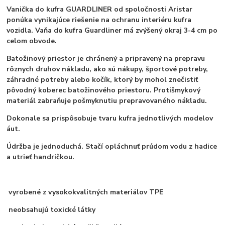
Vanička do kufra GUARDLINER od spoločnosti Aristar
ponúka vynikajúce riešenie na ochranu interiéru kufra
vozidla. Vaňa do kufra Guardliner má zvýšený okraj 3-4 cm po
celom obvode.
Batožinový priestor je chránený a pripravený na prepravu
rôznych druhov nákladu, ako sú nákupy, športové potreby,
záhradné potreby alebo kočík, ktorý by mohol znečistiť
pôvodný koberec batožinového priestoru. Protišmykový
materiál zabraňuje pošmyknutiu prepravovaného nákladu.
Dokonale sa prispôsobuje tvaru kufra jednotlivých modelov
áut.
Údržba je jednoduchá. Stačí opláchnuť prúdom vodu z hadice
a utrieť handričkou.
vyrobené z vysokokvalitných materiálov TPE
neobsahujú toxické látky