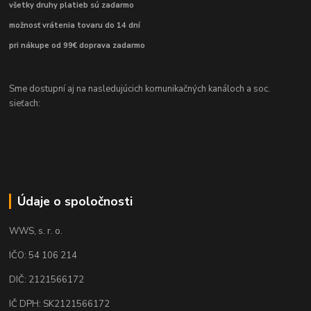
všetky druhy platieb sú zadarmo
možnosť vrátenia tovaru do 14 dní
pri nákupe od 99€ doprava zadarmo
Sme dostupní aj na nasledujúcich komunikačných kanáloch a soc.
sieťach:
Údaje o spoločnosti
WWS, s. r. o.
IČO: 54 106 214
DIČ: 2121566172
IČ DPH: SK2121566172