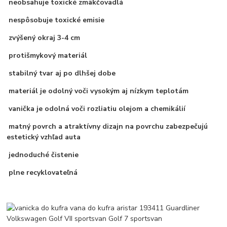
neobsahuje toxické zmäkčovadlá
nespôsobuje toxické emisie
zvýšený okraj 3-4 cm
protišmykový materiál
stabilný tvar aj po dlhšej dobe
materiál je odolný voči vysokým aj nízkym teplotám
vanička je odolná voči rozliatiu olejom a chemikálií
matný povrch a atraktívny dizajn na povrchu zabezpečujú
estetický vzhľad auta
jednoduché čistenie
plne recyklovateľná