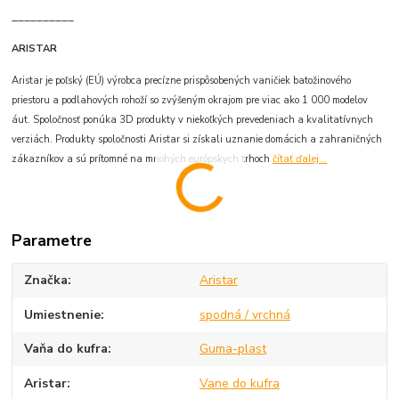
__________
ARISTAR
Aristar je poľský (EÚ) výrobca precízne prispôsobených vaničiek batožinového
priestoru a podlahových rohoží so zvýšeným okrajom pre viac ako 1 000 modelov
áut. Spoločnosť ponúka 3D produkty v niekoľkých prevedeniach a kvalitatívnych
verziách. Produkty spoločnosti Aristar si získali uznanie domácich a zahraničných
zákazníkov a sú prítomné na mnohých európskych trhoch
čítať ďalej...
Parametre
Značka
Aristar
Umiestnenie
spodná / vrchná
Vaňa do kufra
Guma-plast
Aristar
Vane do kufra