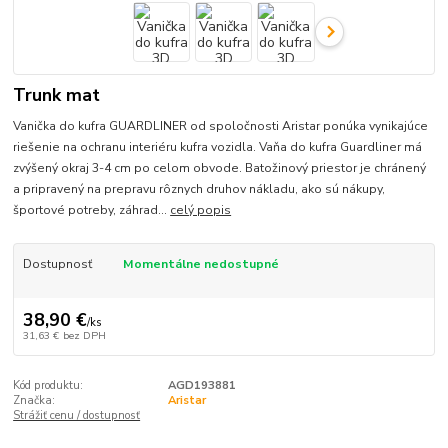
Trunk mat
Vanička do kufra GUARDLINER od spoločnosti Aristar ponúka vynikajúce
riešenie na ochranu interiéru kufra vozidla. Vaňa do kufra Guardliner má
zvýšený okraj 3-4 cm po celom obvode. Batožinový priestor je chránený
a pripravený na prepravu rôznych druhov nákladu, ako sú nákupy,
športové potreby, záhrad...
celý popis
Dostupnosť
Momentálne nedostupné
38,90 €
/
ks
31,63 €
bez DPH
Kód produktu:
AGD193881
Značka:
Aristar
Strážiť cenu / dostupnosť