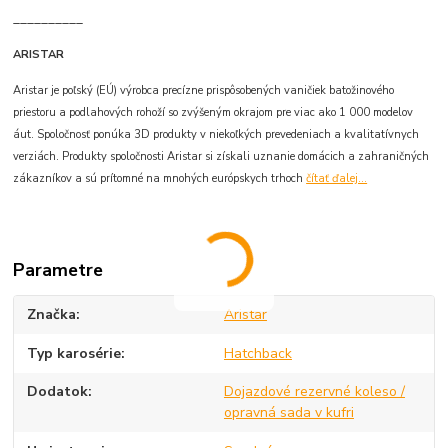
__________
ARISTAR
Aristar je poľský (EÚ) výrobca precízne prispôsobených vaničiek batožinového
priestoru a podlahových rohoží so zvýšeným okrajom pre viac ako 1 000 modelov
áut. Spoločnosť ponúka 3D produkty v niekoľkých prevedeniach a kvalitatívnych
verziách. Produkty spoločnosti Aristar si získali uznanie domácich a zahraničných
zákazníkov a sú prítomné na mnohých európskych trhoch
čítať ďalej...
Parametre
Značka
Aristar
Typ karosérie
Hatchback
Dodatok
Dojazdové rezervné koleso /
opravná sada v kufri