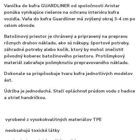
Vanička do kufra GUARDLINER od spoločnosti Aristar
ponúka vynikajúce riešenie na ochranu interiéru kufra
vozidla. Vaňa do kufra Guardliner má zvýšený okraj 3-4 cm po
celom obvode.
Batožinový priestor je chránený a pripravený na prepravu
rôznych druhov nákladu, ako sú nákupy, športové potreby,
záhradné potreby alebo kočík, ktorý by mohol znečistiť
pôvodný koberec batožinového priestoru. Protišmykový
materiál zabraňuje pošmyknutiu prepravovaného nákladu.
Dokonale sa prispôsobuje tvaru kufra jednotlivých modelov
áut.
Údržba je jednoduchá. Stačí opláchnuť prúdom vodu z hadice
a utrieť handričkou.
vyrobené z vysokokvalitných materiálov TPE
neobsahujú toxické látky