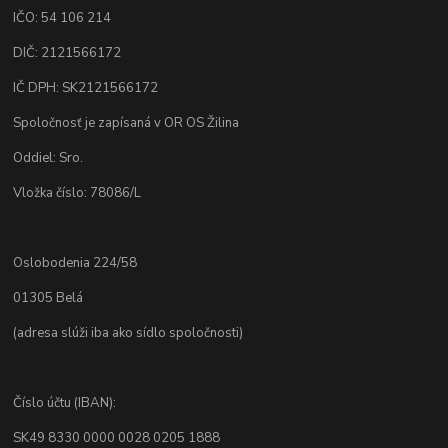
IČO: 54 106 214
DIČ: 2121566172
IČ DPH: SK2121566172
Spoločnosť je zapísaná v OR OS Žilina
Oddiel: Sro.
Vložka číslo: 78086/L
Oslobodenia 224/58
01305 Belá
(adresa slúži iba ako sídlo spoločnosti)
Číslo účtu (IBAN):
SK49 8330 0000 0028 0205 1888