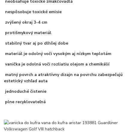
neobsahuje toxické zmäkčovadlá
nespôsobuje toxické emisie
zvýšený okraj 3-4 cm
protišmykový materiál
stabilný tvar aj po dlhšej dobe
materiál je odolný voči vysokým aj nízkym teplotám
vanička je odolná voči rozliatiu olejom a chemikálií
matný povrch a atraktívny dizajn na povrchu zabezpečujú
estetický vzhľad auta
jednoduché čistenie
plne recyklovateľná