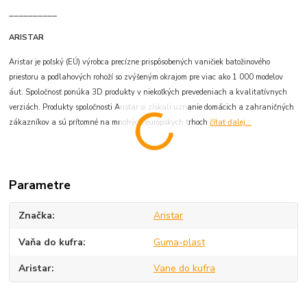
__________
ARISTAR
Aristar je poľský (EÚ) výrobca precízne prispôsobených vaničiek batožinového
priestoru a podlahových rohoží so zvýšeným okrajom pre viac ako 1 000 modelov
áut. Spoločnosť ponúka 3D produkty v niekoľkých prevedeniach a kvalitatívnych
verziách. Produkty spoločnosti Aristar si získali uznanie domácich a zahraničných
zákazníkov a sú prítomné na mnohých európskych trhoch
čítať ďalej...
Parametre
Značka
Aristar
Vaňa do kufra
Guma-plast
Aristar
Vane do kufra