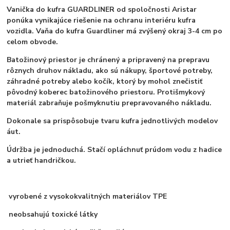
Vanička do kufra GUARDLINER od spoločnosti Aristar
ponúka vynikajúce riešenie na ochranu interiéru kufra
vozidla. Vaňa do kufra Guardliner má zvýšený okraj 3-4 cm po
celom obvode.
Batožinový priestor je chránený a pripravený na prepravu
rôznych druhov nákladu, ako sú nákupy, športové potreby,
záhradné potreby alebo kočík, ktorý by mohol znečistiť
pôvodný koberec batožinového priestoru. Protišmykový
materiál zabraňuje pošmyknutiu prepravovaného nákladu.
Dokonale sa prispôsobuje tvaru kufra jednotlivých modelov
áut.
Údržba je jednoduchá. Stačí opláchnuť prúdom vodu z hadice
a utrieť handričkou.
vyrobené z vysokokvalitných materiálov TPE
neobsahujú toxické látky