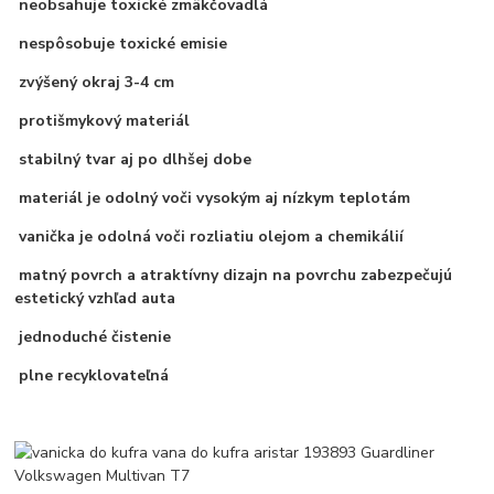
neobsahuje toxické zmäkčovadlá
nespôsobuje toxické emisie
zvýšený okraj 3-4 cm
protišmykový materiál
stabilný tvar aj po dlhšej dobe
materiál je odolný voči vysokým aj nízkym teplotám
vanička je odolná voči rozliatiu olejom a chemikálií
matný povrch a atraktívny dizajn na povrchu zabezpečujú
estetický vzhľad auta
jednoduché čistenie
plne recyklovateľná