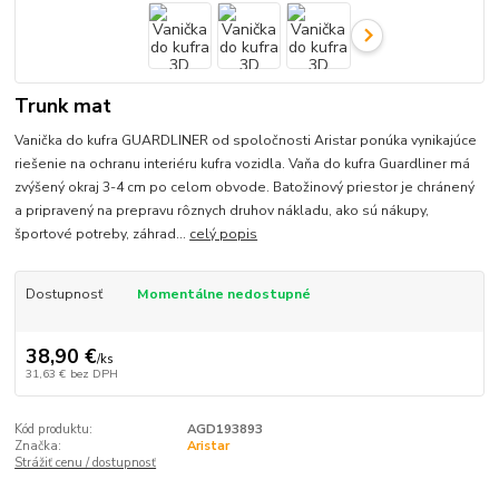
Trunk mat
Vanička do kufra GUARDLINER od spoločnosti Aristar ponúka vynikajúce
riešenie na ochranu interiéru kufra vozidla. Vaňa do kufra Guardliner má
zvýšený okraj 3-4 cm po celom obvode. Batožinový priestor je chránený
a pripravený na prepravu rôznych druhov nákladu, ako sú nákupy,
športové potreby, záhrad...
celý popis
Dostupnosť
Momentálne nedostupné
38,90 €
/
ks
31,63 €
bez DPH
Kód produktu:
AGD193893
Značka:
Aristar
Strážiť cenu / dostupnosť