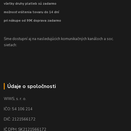
všetky druhy platieb sú zadarmo
možnosť vrátenia tovaru do 14 dní
pri nákupe od 99€ doprava zadarmo
Sme dostupní aj na nasledujúcich komunikačných kanáloch a soc.
sieťach:
Údaje o spoločnosti
WWS, s. r. o.
IČO: 54 106 214
DIČ: 2121566172
IČ DPH: SK2121566172