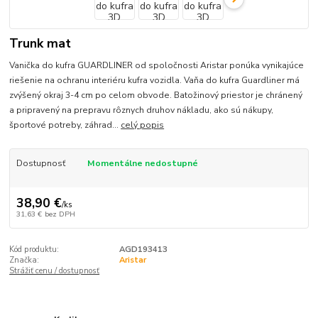
Trunk mat
Vanička do kufra GUARDLINER od spoločnosti Aristar ponúka vynikajúce
riešenie na ochranu interiéru kufra vozidla. Vaňa do kufra Guardliner má
zvýšený okraj 3-4 cm po celom obvode. Batožinový priestor je chránený
a pripravený na prepravu rôznych druhov nákladu, ako sú nákupy,
športové potreby, záhrad...
celý popis
Dostupnosť
Momentálne nedostupné
38,90 €
/
ks
31,63 €
bez DPH
Kód produktu:
AGD193413
Značka:
Aristar
Strážiť cenu / dostupnosť