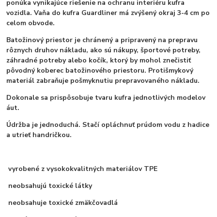
ponúka vynikajúce riešenie na ochranu interiéru kufra
vozidla. Vaňa do kufra Guardliner má zvýšený okraj 3-4 cm po
celom obvode.
Batožinový priestor je chránený a pripravený na prepravu
rôznych druhov nákladu, ako sú nákupy, športové potreby,
záhradné potreby alebo kočík, ktorý by mohol znečistiť
pôvodný koberec batožinového priestoru. Protišmykový
materiál zabraňuje pošmyknutiu prepravovaného nákladu.
Dokonale sa prispôsobuje tvaru kufra jednotlivých modelov
áut.
Údržba je jednoduchá. Stačí opláchnuť prúdom vodu z hadice
a utrieť handričkou.
vyrobené z vysokokvalitných materiálov TPE
neobsahujú toxické látky
neobsahuje toxické zmäkčovadlá