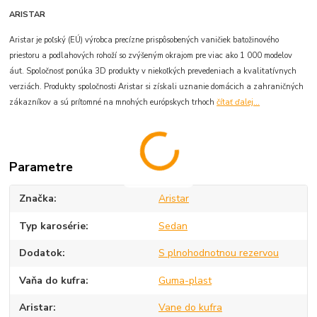
ARISTAR
Aristar je poľský (EÚ) výrobca precízne prispôsobených vaničiek batožinového
priestoru a podlahových rohoží so zvýšeným okrajom pre viac ako 1 000 modelov
áut. Spoločnosť ponúka 3D produkty v niekoľkých prevedeniach a kvalitatívnych
verziách. Produkty spoločnosti Aristar si získali uznanie domácich a zahraničných
zákazníkov a sú prítomné na mnohých európskych trhoch
čítať ďalej...
Parametre
Značka
Aristar
Typ karosérie
Sedan
Dodatok
S plnohodnotnou rezervou
Vaňa do kufra
Guma-plast
Aristar
Vane do kufra