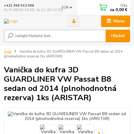
0
ks
+421 948 013 566
EUR
za
0,00 €
Po-Pi (08:00-16:00), So (11:00-14:00)
Menu
Hľadať
Úvod
Vanička do kufra 3D GUARDLINER VW Passat B8 sedan od 2014
(plnohodnotná rezerva) 1ks (ARISTAR)
Vanička do kufra 3D
GUARDLINER VW Passat B8
sedan od 2014 (plnohodnotná
rezerva) 1ks (ARISTAR)