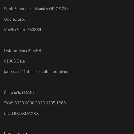
Spoločnosť je zapísaná v OR OS Žilina
Oddiel: Sro.
Vložka číslo: 78086/L
Oslobodenia 224/58
01305 Belá
(adresa slúži iba ako sídlo spoločnosti)
Číslo účtu (IBAN):
SK49 8330 0000 0028 0205 1888
BIC: FIOZSKBAXXX