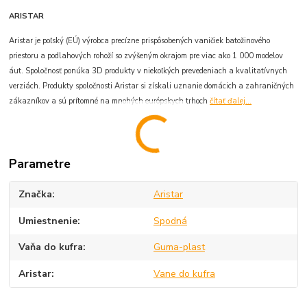
ARISTAR
Aristar je poľský (EÚ) výrobca precízne prispôsobených vaničiek batožinového
priestoru a podlahových rohoží so zvýšeným okrajom pre viac ako 1 000 modelov
áut. Spoločnosť ponúka 3D produkty v niekoľkých prevedeniach a kvalitatívnych
verziách. Produkty spoločnosti Aristar si získali uznanie domácich a zahraničných
zákazníkov a sú prítomné na mnohých európskych trhoch
čítať ďalej...
Parametre
Značka
Aristar
Umiestnenie
Spodná
Vaňa do kufra
Guma-plast
Aristar
Vane do kufra