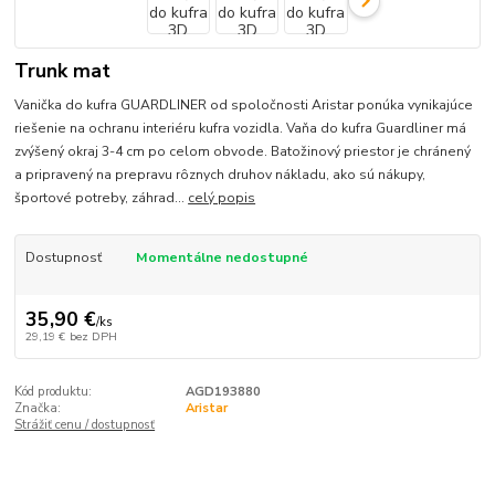
Trunk mat
Vanička do kufra GUARDLINER od spoločnosti Aristar ponúka vynikajúce
riešenie na ochranu interiéru kufra vozidla. Vaňa do kufra Guardliner má
zvýšený okraj 3-4 cm po celom obvode. Batožinový priestor je chránený
a pripravený na prepravu rôznych druhov nákladu, ako sú nákupy,
športové potreby, záhrad...
celý popis
Dostupnosť
Momentálne nedostupné
35,90 €
/
ks
29,19 €
bez DPH
Kód produktu:
AGD193880
Značka:
Aristar
Strážiť cenu / dostupnosť