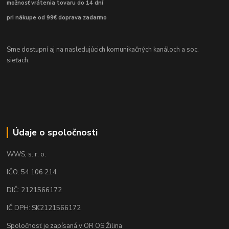
možnosť vrátenia tovaru do 14 dní
pri nákupe od 99€ doprava zadarmo
Sme dostupní aj na nasledujúcich komunikačných kanáloch a soc.
sieťach:
Údaje o spoločnosti
WWS, s. r. o.
IČO: 54 106 214
DIČ: 2121566172
IČ DPH: SK2121566172
Spoločnosť je zapísaná v OR OS Žilina