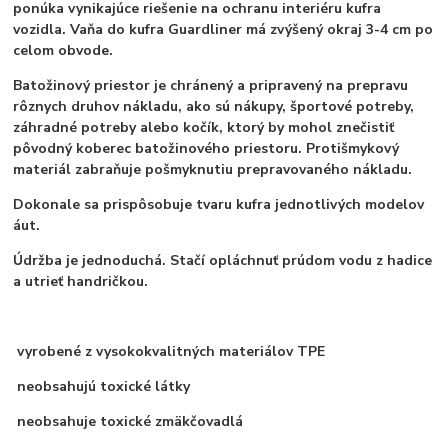
ponúka vynikajúce riešenie na ochranu interiéru kufra
vozidla. Vaňa do kufra Guardliner má zvýšený okraj 3-4 cm po
celom obvode.
Batožinový priestor je chránený a pripravený na prepravu
rôznych druhov nákladu, ako sú nákupy, športové potreby,
záhradné potreby alebo kočík, ktorý by mohol znečistiť
pôvodný koberec batožinového priestoru. Protišmykový
materiál zabraňuje pošmyknutiu prepravovaného nákladu.
Dokonale sa prispôsobuje tvaru kufra jednotlivých modelov
áut.
Údržba je jednoduchá. Stačí opláchnuť prúdom vodu z hadice
a utrieť handričkou.
vyrobené z vysokokvalitných materiálov TPE
neobsahujú toxické látky
neobsahuje toxické zmäkčovadlá