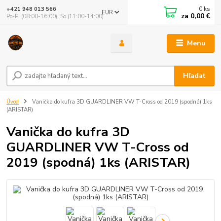
0
ks
+421 948 013 566
EUR
za
0,00 €
Po-Pi (08:00-16:00), So (11:00-14:00)
Menu
Hľadať
Úvod
Vanička do kufra 3D GUARDLINER VW T-Cross od 2019 (spodná) 1ks
(ARISTAR)
Vanička do kufra 3D
GUARDLINER VW T-Cross od
2019 (spodná) 1ks (ARISTAR)