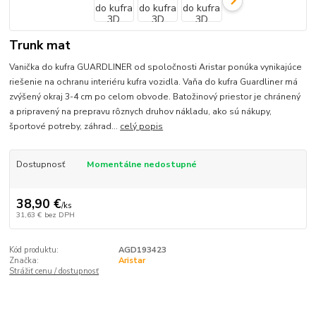
Trunk mat
Vanička do kufra GUARDLINER od spoločnosti Aristar ponúka vynikajúce
riešenie na ochranu interiéru kufra vozidla. Vaňa do kufra Guardliner má
zvýšený okraj 3-4 cm po celom obvode. Batožinový priestor je chránený
a pripravený na prepravu rôznych druhov nákladu, ako sú nákupy,
športové potreby, záhrad...
celý popis
Dostupnosť
Momentálne nedostupné
38,90 €
/
ks
31,63 €
bez DPH
Kód produktu:
AGD193423
Značka:
Aristar
Strážiť cenu / dostupnosť