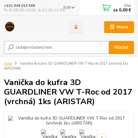
0
ks
+421 948 013 566
EUR
za
0,00 €
Po-Pi (08:00-16:00), So (11:00-14:00)
Menu
Hľadať
Úvod
Vanička do kufra 3D GUARDLINER VW T-Roc od 2017 (vrchná) 1ks
(ARISTAR)
Vanička do kufra 3D
GUARDLINER VW T-Roc od 2017
(vrchná) 1ks (ARISTAR)