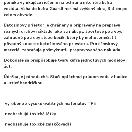
ponúka vynikajúce riešenie na ochranu interiéru kufra
vozidla. Vaňa do kufra Guardliner má zvýšený okraj 3-4 cm po
celom obvode.
Batožinový priestor je chránený a pripravený na prepravu
rôznych druhov nákladu, ako sú nákupy, športové potreby,
záhradné potreby alebo kočík, ktorý by mohol znečistiť
pôvodný koberec batožinového priestoru. Protišmykový
materiál zabraňuje pošmyknutiu prepravovaného nákladu.
Dokonale sa prispôsobuje tvaru kufra jednotlivých modelov
áut.
Údržba je jednoduchá. Stačí opláchnuť prúdom vodu z hadice
a utrieť handričkou.
vyrobené z vysokokvalitných materiálov TPE
neobsahujú toxické látky
neobsahuje toxické zmäkčovadlá