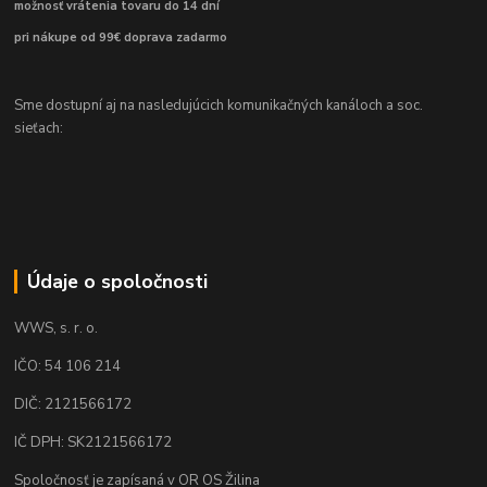
možnosť vrátenia tovaru do 14 dní
pri nákupe od 99€ doprava zadarmo
Sme dostupní aj na nasledujúcich komunikačných kanáloch a soc.
sieťach:
Údaje o spoločnosti
WWS, s. r. o.
IČO: 54 106 214
DIČ: 2121566172
IČ DPH: SK2121566172
Spoločnosť je zapísaná v OR OS Žilina