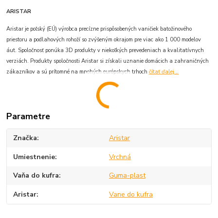
ARISTAR
Aristar je poľský (EÚ) výrobca precízne prispôsobených vaničiek batožinového
priestoru a podlahových rohoží so zvýšeným okrajom pre viac ako 1 000 modelov
áut. Spoločnosť ponúka 3D produkty v niekoľkých prevedeniach a kvalitatívnych
verziách. Produkty spoločnosti Aristar si získali uznanie domácich a zahraničných
zákazníkov a sú prítomné na mnohých európskych trhoch
čítať ďalej...
Parametre
Značka
Aristar
Umiestnenie
Vrchná
Vaňa do kufra
Guma-plast
Aristar
Vane do kufra