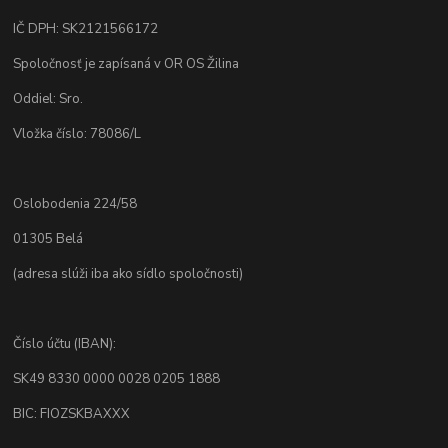
IČ DPH: SK2121566172
Spoločnosť je zapísaná v OR OS Žilina
Oddiel: Sro.
Vložka číslo: 78086/L
Oslobodenia 224/58
01305 Belá
(adresa slúži iba ako sídlo spoločnosti)
Číslo účtu (IBAN):
SK49 8330 0000 0028 0205 1888
BIC: FIOZSKBAXXX