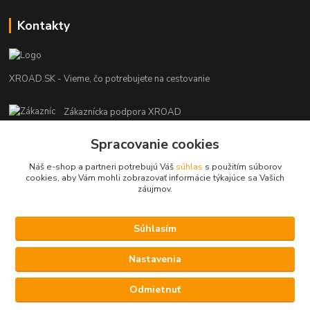
Kontakty
XROAD.SK - Vieme, čo potrebujete na cestovanie
Zákaznícka podpora XROAD
+421 948 013 566
Spracovanie cookies
Po-Pi (08:00-16:00), So (11:00-14:00)
Náš e-shop a partneri potrebujú Váš
súhlas
s použitím súborov
info@xroad.sk
cookies, aby Vám mohli zobrazovať informácie týkajúce sa Vašich
záujmov.
Súhlasím
Nastavenia cookies.
Nastavenia
Copyright © 2021 XROAD.SK
Vytvorené na
Eshop-rychlo.sk