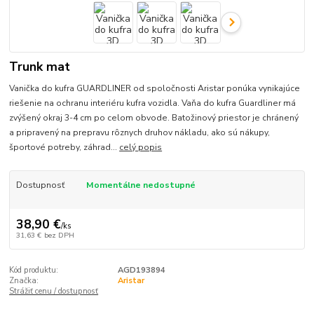
Trunk mat
Vanička do kufra GUARDLINER od spoločnosti Aristar ponúka vynikajúce
riešenie na ochranu interiéru kufra vozidla. Vaňa do kufra Guardliner má
zvýšený okraj 3-4 cm po celom obvode. Batožinový priestor je chránený
a pripravený na prepravu rôznych druhov nákladu, ako sú nákupy,
športové potreby, záhrad...
celý popis
Dostupnosť
Momentálne nedostupné
38,90 €
/
ks
31,63 €
bez DPH
Kód produktu:
AGD193894
Značka:
Aristar
Strážiť cenu / dostupnosť