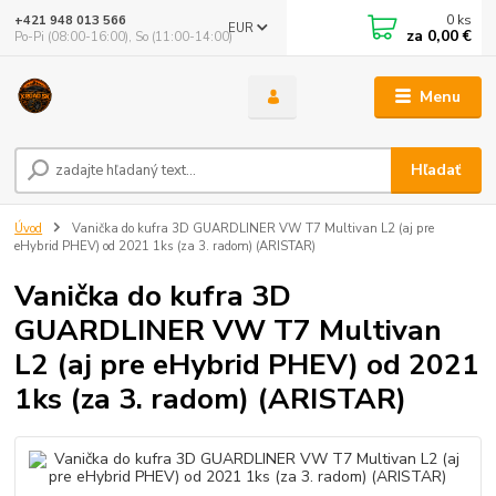
0
ks
+421 948 013 566
EUR
za
0,00 €
Po-Pi (08:00-16:00), So (11:00-14:00)
Menu
Hľadať
Úvod
Vanička do kufra 3D GUARDLINER VW T7 Multivan L2 (aj pre
eHybrid PHEV) od 2021 1ks (za 3. radom) (ARISTAR)
Vanička do kufra 3D
GUARDLINER VW T7 Multivan
L2 (aj pre eHybrid PHEV) od 2021
1ks (za 3. radom) (ARISTAR)