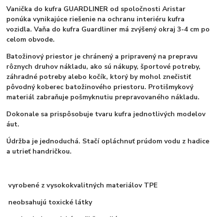
Vanička do kufra GUARDLINER od spoločnosti Aristar
ponúka vynikajúce riešenie na ochranu interiéru kufra
vozidla. Vaňa do kufra Guardliner má zvýšený okraj 3-4 cm po
celom obvode.
Batožinový priestor je chránený a pripravený na prepravu
rôznych druhov nákladu, ako sú nákupy, športové potreby,
záhradné potreby alebo kočík, ktorý by mohol znečistiť
pôvodný koberec batožinového priestoru. Protišmykový
materiál zabraňuje pošmyknutiu prepravovaného nákladu.
Dokonale sa prispôsobuje tvaru kufra jednotlivých modelov
áut.
Údržba je jednoduchá. Stačí opláchnuť prúdom vodu z hadice
a utrieť handričkou.
vyrobené z vysokokvalitných materiálov TPE
neobsahujú toxické látky