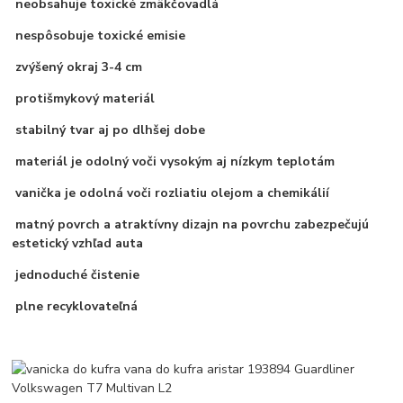
neobsahuje toxické zmäkčovadlá
nespôsobuje toxické emisie
zvýšený okraj 3-4 cm
protišmykový materiál
stabilný tvar aj po dlhšej dobe
materiál je odolný voči vysokým aj nízkym teplotám
vanička je odolná voči rozliatiu olejom a chemikálií
matný povrch a atraktívny dizajn na povrchu zabezpečujú
estetický vzhľad auta
jednoduché čistenie
plne recyklovateľná