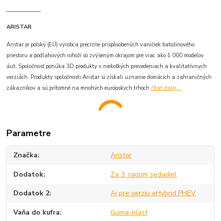
__________
ARISTAR
Aristar je poľský (EÚ) výrobca precízne prispôsobených vaničiek batožinového
priestoru a podlahových rohoží so zvýšeným okrajom pre viac ako 1 000 modelov
áut. Spoločnosť ponúka 3D produkty v niekoľkých prevedeniach a kvalitatívnych
verziách. Produkty spoločnosti Aristar si získali uznanie domácich a zahraničných
zákazníkov a sú prítomné na mnohých európskych trhoch
čítať ďalej...
Parametre
Značka
Aristar
Dodatok
Za 3. radom sedadiel
Dodatok 2
Aj pre verziu eHybrid PHEV
Vaňa do kufra
Guma-plast