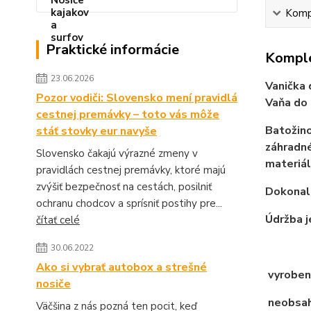
Kompl
Praktické informácie
Komple
23.06.2026
Vanička 
Pozor vodiči: Slovensko mení pravidlá
Vaňa do 
cestnej premávky – toto vás môže
Batožino
stáť stovky eur navyše
záhradné
Slovensko čakajú výrazné zmeny v
materiál
pravidlách cestnej premávky, ktoré majú
zvýšiť bezpečnosť na cestách, posilniť
Dokonale
ochranu chodcov a sprísniť postihy pre...
Údržba j
čítať celé
30.06.2022
Ako si vybrať autobox a strešné
vyroben
nosiče
neobsahu
Väčšina z nás pozná ten pocit, keď