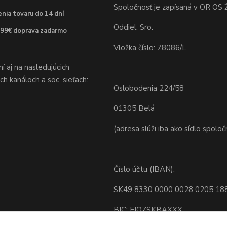
Spoločnosť je zapísaná v OR OS Ž
nia tovaru do 14 dní
Oddiel: Sro.
 99€ doprava zadarmo
Vložka číslo: 78086/L
 aj na nasledujúcich
h kanáloch a soc. sieťach:
Oslobodenia 224/58
01305 Belá
(adresa slúži iba ako sídlo spoloč
Číslo účtu (IBAN):
SK49 8330 0000 0028 0205 18
BIC: FIOZSKBAXXX