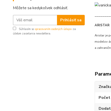
Môžete sa kedykoľvek odhlásiť.
________
Prihlásiť sa
ARISTAR
Súhlasím so
spracovaním osobných údajov
za
účelom zasielania newslettera.
Aristar je
modelov áut
a zahranič
Param
Značk
Počet
Dodat