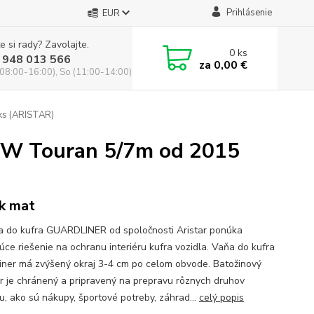
Prihlásenie
EUR
e si rady? Zavolajte.
0
ks
 948 013 566
za
0,00 €
(08:00-16:00), So (11:00-14:00)
ks (ARISTAR)
VW Touran 5/7m od 2015
k mat
a do kufra GUARDLINER od spoločnosti Aristar ponúka
júce riešenie na ochranu interiéru kufra vozidla. Vaňa do kufra
iner má zvýšený okraj 3-4 cm po celom obvode. Batožinový
or je chránený a pripravený na prepravu rôznych druhov
u, ako sú nákupy, športové potreby, záhrad...
celý popis