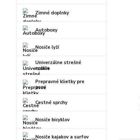
Zimné doplnky
Autoboxy
Nosiče lyží
Univerzálne strešné
nosiče
Prepravné klietky pre
psov
Cestné sprchy
Nosiče bicyklov
Nosiče kajakov a surfov