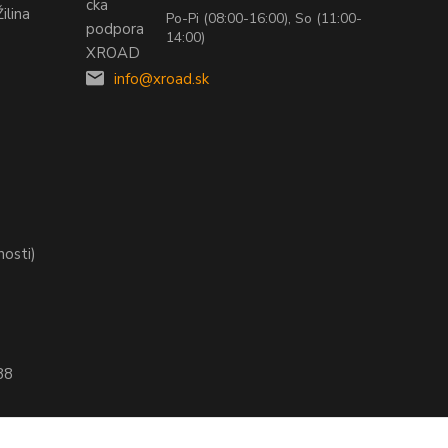
ilina
Po-Pi (08:00-16:00), So (11:00-
14:00)
info@xroad.sk
nosti)
88