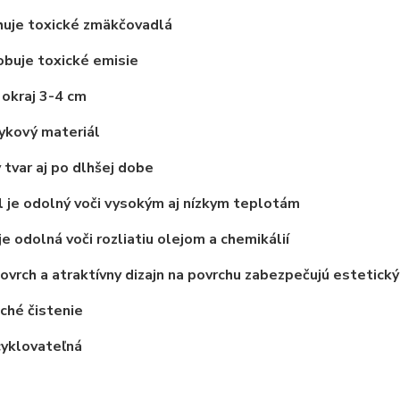
uje toxické zmäkčovadlá
buje toxické emisie
okraj 3-4 cm
ykový materiál
 tvar aj po dlhšej dobe
 je odolný voči vysokým aj nízkym teplotám
je odolná voči rozliatiu olejom a chemikálií
vrch a atraktívny dizajn na povrchu zabezpečujú estetický
ché čistenie
cyklovateľná