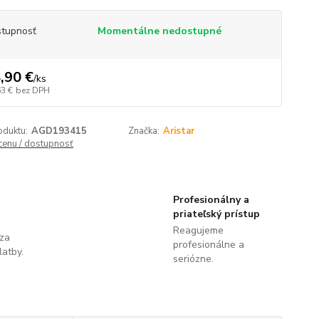
tupnosť
Momentálne nedostupné
,90 €
/
ks
63 €
bez DPH
oduktu:
AGD193415
Značka:
Aristar
 cenu / dostupnosť
Profesionálny a
priateľský prístup
Reagujeme
 za
profesionálne a
latby.
seriózne.