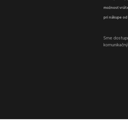
možnosť vráte
pri nákupe od
Sme dostupní
komunikačnýc