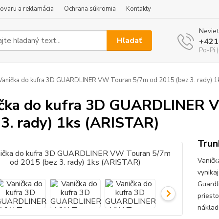
tovaru a reklamácia
Ochrana súkromia
Kontakty
Neviet
Hľadať
+421
Po-Pi 
anička do kufra 3D GUARDLINER VW Touran 5/7m od 2015 (bez 3. rady) 1
čka do kufra 3D GUARDLINER 
 3. rady) 1ks (ARISTAR)
Trun
Vaničk
vynika
Guardl
priest
náklad