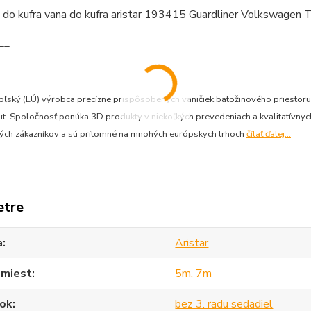
__
 poľský (EÚ) výrobca precízne prispôsobených vaničiek batožinového priesto
. Spoločnosť ponúka 3D produkty v niekoľkých prevedeniach a kvalitatívnych 
ných zákazníkov a sú prítomné na mnohých európskych trhoch
čítať ďalej...
etre
a
Aristar
 miest
5m, 7m
ok
bez 3. radu sedadiel