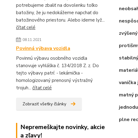
potrebujeme zbaliť na dovolenku toľko
neobsah
batožiny, že ju nedokážeme napchať do
batožinového priestoru. Alebo ideme lyž...
nespôso
čítať celé
zvýšený 
08.11.2021
protišm
Povinná výbava vozidla
stabilný
Povinnú výbavu osobného vozidla
stanovuje vyhláška č. 134/2018 Z. z. Do
materiál
tejto výbavy patrí: - lekárnička -
homologizovaný prenosný výstražný
vanička 
trojuh...
čítať celé
matný po
Zobraziť všetky články
jednodu
plne re
Nepremeškajte novinky, akcie
a zľavy!