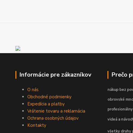
Informácie pre zákazníkov
Prečo 
O nás
nákup bez pov
Obchodné podmienky
obrovské mno
Expedícia a platby
profesionálny
Vrátenie tovaru a reklamácia
Ochrana osobných údajov
videá a návo
Kontakty
všetky druhy 