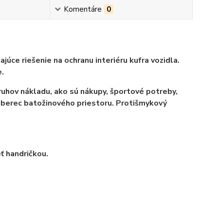
Komentáre
0
úce riešenie na ochranu interiéru kufra vozidla.
.
ruhov nákladu, ako sú nákupy, športové potreby,
oberec batožinového priestoru. Protišmykový
ť handričkou.