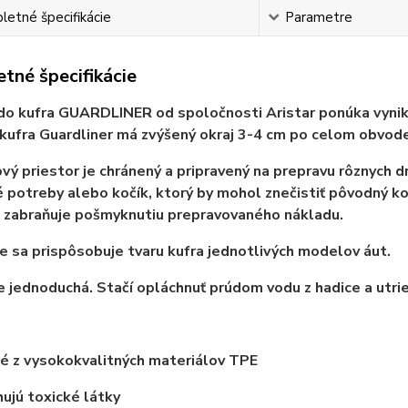
etné špecifikácie
Parametre
tné špecifikácie
do kufra GUARDLINER od spoločnosti Aristar ponúka vynikaj
kufra Guardliner má zvýšený okraj 3-4 cm po celom obvode
vý priestor je chránený a pripravený na prepravu rôznych d
 potreby alebo kočík, ktorý by mohol znečistiť pôvodný k
 zabraňuje pošmyknutiu prepravovaného nákladu.
 sa prispôsobuje tvaru kufra jednotlivých modelov áut.
e jednoduchá. Stačí opláchnuť prúdom vodu z hadice a utrie
é z vysokokvalitných materiálov TPE
jú toxické látky