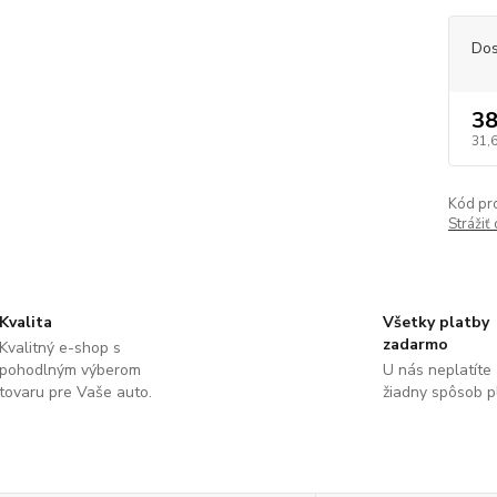
Dos
38
31,
Kód pr
Strážiť
Kvalita
Všetky platby
zadarmo
Kvalitný e-shop s
pohodlným výberom
U nás neplatíte
tovaru pre Vaše auto.
žiadny spôsob p