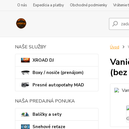
O nás
Expedícia a platby
Obchodné podmienky
Vrátenie 
NAŠE SLUŽBY
Úvod
V
Vani
XROAD DJ
(bez
Boxy / nosiče (prenájom)
Presné autopoťahy MAD
NAŠA PREDAJNÁ PONUKA
Balíčky a sety
Snehové reťaze