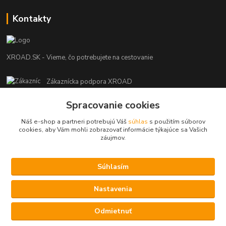
Kontakty
XROAD.SK - Vieme, čo potrebujete na cestovanie
Zákaznícka podpora XROAD
+421 948 013 566
Spracovanie cookies
Po-Pi (08:00-16:00), So (11:00-14:00)
Náš e-shop a partneri potrebujú Váš
súhlas
s použitím súborov
info@xroad.sk
cookies, aby Vám mohli zobrazovať informácie týkajúce sa Vašich
záujmov.
Súhlasím
Nastavenia cookies.
Nastavenia
Copyright © 2021 XROAD.SK
Vytvorené na
Eshop-rychlo.sk