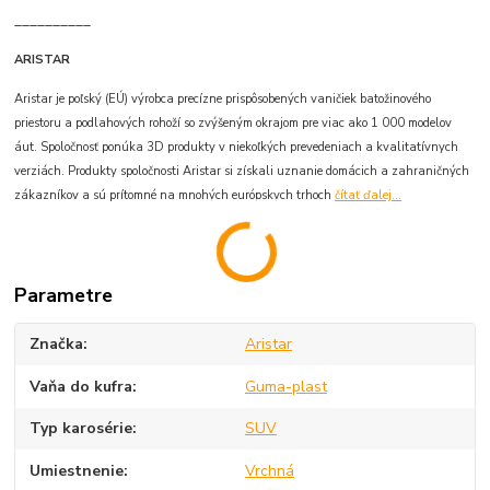
__________
ARISTAR
Aristar je poľský (EÚ) výrobca precízne prispôsobených vaničiek batožinového
priestoru a podlahových rohoží so zvýšeným okrajom pre viac ako 1 000 modelov
áut. Spoločnosť ponúka 3D produkty v niekoľkých prevedeniach a kvalitatívnych
verziách. Produkty spoločnosti Aristar si získali uznanie domácich a zahraničných
zákazníkov a sú prítomné na mnohých európskych trhoch
čítať ďalej...
Parametre
Značka
Aristar
Vaňa do kufra
Guma-plast
Typ karosérie
SUV
Umiestnenie
Vrchná