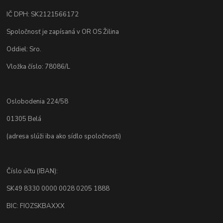
IČ DPH: SK2121566172
Spoločnosť je zapísaná v OR OS Žilina
Oddiel: Sro.
Vložka číslo: 78086/L
Oslobodenia 224/58
01305 Belá
(adresa slúži iba ako sídlo spoločnosti)
Číslo účtu (IBAN):
SK49 8330 0000 0028 0205 1888
BIC: FIOZSKBAXXX