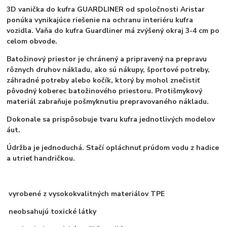
3D vanička do kufra GUARDLINER od spoločnosti Aristar
ponúka vynikajúce riešenie na ochranu interiéru kufra
vozidla. Vaňa do kufra Guardliner má zvýšený okraj 3-4 cm po
celom obvode.
Batožinový priestor je chránený a pripravený na prepravu
rôznych druhov nákladu, ako sú nákupy, športové potreby,
záhradné potreby alebo kočík, ktorý by mohol znečistiť
pôvodný koberec batožinového priestoru. Protišmykový
materiál zabraňuje pošmyknutiu prepravovaného nákladu.
Dokonale sa prispôsobuje tvaru kufra jednotlivých modelov
áut.
Údržba je jednoduchá. Stačí opláchnuť prúdom vodu z hadice
a utrieť handričkou.
vyrobené z vysokokvalitných materiálov TPE
neobsahujú toxické látky