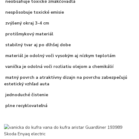
neobsahuje toxické zmäkčovadlá
nespôsobuje toxické emisie
zvýšený okraj 3-4 cm
protišmykový materiál
stabilný tvar aj po dlhšej dobe
materiál je odolný voči vysokým aj nízkym teplotám
vanička je odolná voči rozliatiu olejom a chemikálií
matný povrch a atraktívny dizajn na povrchu zabezpečujú
estetický vzhľad auta
jednoduché čistenie
plne recyklovateľná