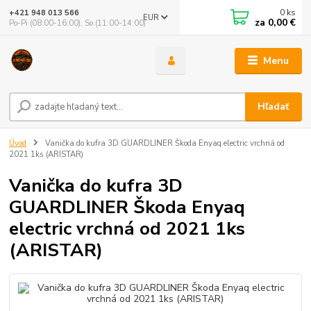
0
ks
+421 948 013 566
EUR
za
0,00 €
Po-Pi (08:00-16:00), So (11:00-14:00)
Menu
Hľadať
Úvod
Vanička do kufra 3D GUARDLINER Škoda Enyaq electric vrchná od
2021 1ks (ARISTAR)
Vanička do kufra 3D
GUARDLINER Škoda Enyaq
electric vrchná od 2021 1ks
(ARISTAR)