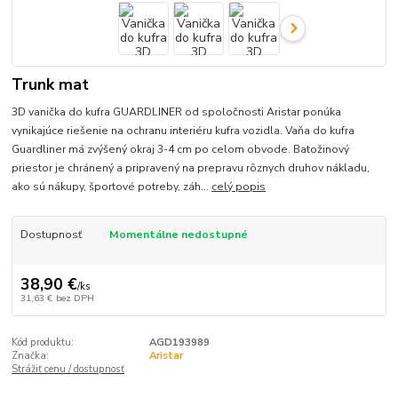
Trunk mat
3D vanička do kufra GUARDLINER od spoločnosti Aristar ponúka
vynikajúce riešenie na ochranu interiéru kufra vozidla. Vaňa do kufra
Guardliner má zvýšený okraj 3-4 cm po celom obvode. Batožinový
priestor je chránený a pripravený na prepravu rôznych druhov nákladu,
ako sú nákupy, športové potreby, záh...
celý popis
Dostupnosť
Momentálne nedostupné
38,90 €
/
ks
31,63 €
bez DPH
Kód produktu:
AGD193989
Značka:
Aristar
Strážiť cenu / dostupnosť