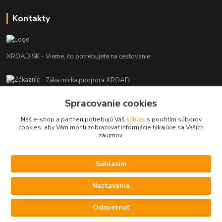
Kontakty
XROAD.SK - Vieme, čo potrebujete na cestovanie
Zákaznícka podpora XROAD
+421 948 013 566
Spracovanie cookies
Po-Pi (08:00-16:00), So (11:00-14:00)
Náš e-shop a partneri potrebujú Váš
súhlas
s použitím súborov
info@xroad.sk
cookies, aby Vám mohli zobrazovať informácie týkajúce sa Vašich
záujmov.
Súhlasím
Nastavenia cookies.
Nastavenia
Copyright © 2021 XROAD.SK
Vytvorené na
Eshop-rychlo.sk