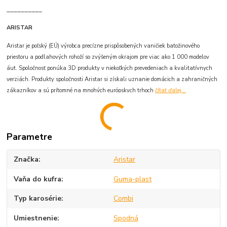
__________
ARISTAR
Aristar je poľský (EÚ) výrobca precízne prispôsobených vaničiek batožinového
priestoru a podlahových rohoží so zvýšeným okrajom pre viac ako 1 000 modelov
áut. Spoločnosť ponúka 3D produkty v niekoľkých prevedeniach a kvalitatívnych
verziách. Produkty spoločnosti Aristar si získali uznanie domácich a zahraničných
zákazníkov a sú prítomné na mnohých európskych trhoch
čítať ďalej...
Parametre
Značka
Aristar
Vaňa do kufra
Guma-plast
Typ karosérie
Combi
Umiestnenie
Spodná