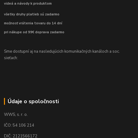
videá a návody k produktom
všetky druhy platieb sú zadarmo
možnosť vrátenia tovaru do 14 dní
pri nákupe od 99€ doprava zadarmo
Sme dostupní aj na nasledujúcich komunikačných kanáloch a soc.
sieťach:
Údaje o spoločnosti
WWS, s. r. o.
IČO: 54 106 214
DIČ: 2121566172