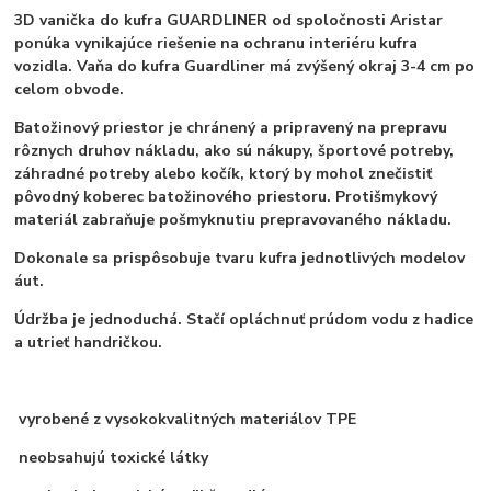
3D vanička do kufra GUARDLINER od spoločnosti Aristar
ponúka vynikajúce riešenie na ochranu interiéru kufra
vozidla. Vaňa do kufra Guardliner má zvýšený okraj 3-4 cm po
celom obvode.
Batožinový priestor je chránený a pripravený na prepravu
rôznych druhov nákladu, ako sú nákupy, športové potreby,
záhradné potreby alebo kočík, ktorý by mohol znečistiť
pôvodný koberec batožinového priestoru. Protišmykový
materiál zabraňuje pošmyknutiu prepravovaného nákladu.
Dokonale sa prispôsobuje tvaru kufra jednotlivých modelov
áut.
Údržba je jednoduchá. Stačí opláchnuť prúdom vodu z hadice
a utrieť handričkou.
vyrobené z vysokokvalitných materiálov TPE
neobsahujú toxické látky