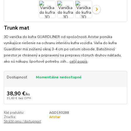
Trunk mat
3D vanička do kufra GUARDLINER od spoločnosti Aristar ponúka
vynikajúce riešenie na ochranu interiéru kufra vozidla. Vaňa do kufra
Guardliner má zvýšený okraj 3-4 cm po celom obvode. Batožinový
priestor je chránený a pripravený na prepravu rôznych druhov nákladu,
ako sú nákupy, športové potreby, záh...
celý popis
Dostupnosť
Momentálne nedostupné
38,90 €
/
ks
31,63 €
bez DPH
Kód produktu:
AGD193288
Značka:
Aristar
Strážiť cenu / dostupnosť