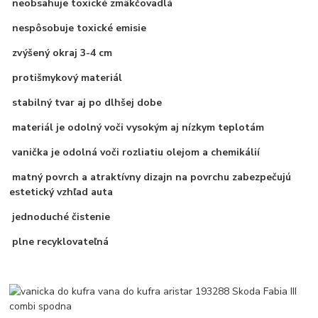
neobsahuje toxické zmäkčovadlá
nespôsobuje toxické emisie
zvýšený okraj 3-4 cm
protišmykový materiál
stabilný tvar aj po dlhšej dobe
materiál je odolný voči vysokým aj nízkym teplotám
vanička je odolná voči rozliatiu olejom a chemikálií
matný povrch a atraktívny dizajn na povrchu zabezpečujú
estetický vzhľad auta
jednoduché čistenie
plne recyklovateľná