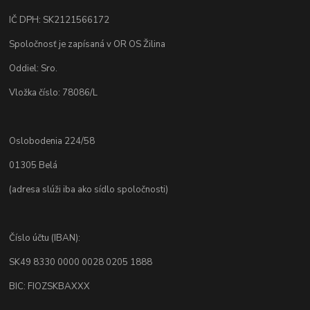
IČ DPH: SK2121566172
Spoločnosť je zapísaná v OR OS Žilina
Oddiel: Sro.
Vložka číslo: 78086/L
Oslobodenia 224/58
01305 Belá
(adresa slúži iba ako sídlo spoločnosti)
Číslo účtu (IBAN):
SK49 8330 0000 0028 0205 1888
BIC: FIOZSKBAXXX