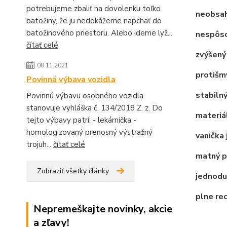
potrebujeme zbaliť na dovolenku toľko
neobsah
batožiny, že ju nedokážeme napchať do
batožinového priestoru. Alebo ideme lyž...
nespôso
čítať celé
zvýšený 
08.11.2021
protišm
Povinná výbava vozidla
stabilný
Povinnú výbavu osobného vozidla
stanovuje vyhláška č. 134/2018 Z. z. Do
materiál
tejto výbavy patrí: - lekárnička -
homologizovaný prenosný výstražný
vanička 
trojuh...
čítať celé
matný po
Zobraziť všetky články
jednodu
plne re
Nepremeškajte novinky, akcie
a zľavy!