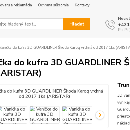
tovaru a reklamácia
Ochrana súkromia
Kontakty
Neviet
Hľadať
+421
Po-Pi 
anička do kufra 3D GUARDLINER Škoda Karoq vrchná od 2017 1ks (ARIST
čka do kufra 3D GUARDLINER Š
(ARISTAR)
Trun
3D van
vynika
Guardl
priest
náklad