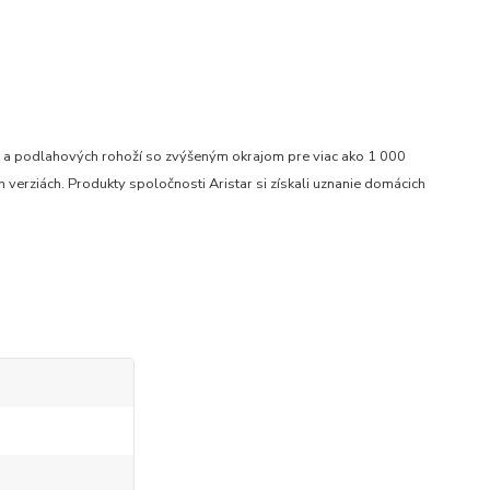
ru a podlahových rohoží so zvýšeným okrajom pre viac ako 1 000
verziách. Produkty spoločnosti Aristar si získali uznanie domácich