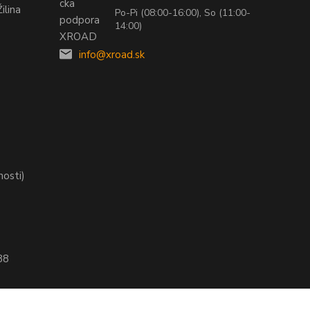
ilina
Po-Pi (08:00-16:00), So (11:00-
14:00)
info@xroad.sk
nosti)
88