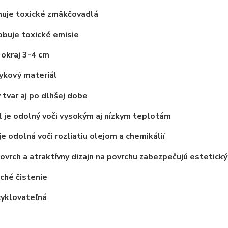
uje toxické zmäkčovadlá
buje toxické emisie
okraj 3-4 cm
ykový materiál
 tvar aj po dlhšej dobe
 je odolný voči vysokým aj nízkym teplotám
je odolná voči rozliatiu olejom a chemikálií
vrch a atraktívny dizajn na povrchu zabezpečujú estetický
ché čistenie
cyklovateľná