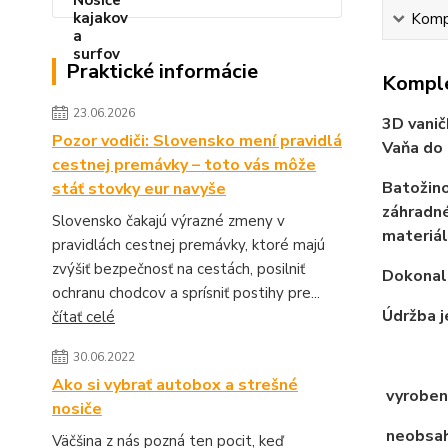
Kompl
Praktické informácie
Komple
23.06.2026
3D vanič
Pozor vodiči: Slovensko mení pravidlá
Vaňa do 
cestnej premávky – toto vás môže
Batožino
stáť stovky eur navyše
záhradné
Slovensko čakajú výrazné zmeny v
materiál
pravidlách cestnej premávky, ktoré majú
zvýšiť bezpečnosť na cestách, posilniť
Dokonale
ochranu chodcov a sprísniť postihy pre...
Údržba j
čítať celé
30.06.2022
Ako si vybrať autobox a strešné
vyroben
nosiče
neobsahu
Väčšina z nás pozná ten pocit, keď