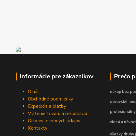
Informácie pre zákazníkov
Prečo 
O nás
nákup bez pov
Obchodné podmienky
obrovské mno
Expedícia a platby
profesionálny
Vrátenie tovaru a reklamácia
Ochrana osobných údajov
videá a návo
Kontakty
všetky druhy 