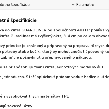
etné špecifikácie
Parametre
tné špecifikácie
ka do kufra GUARDLINER od spoločnosti Aristar ponúka vyni
kufra Guardliner má zvýšený okraj 3-4 cm po celom obvode
vý priestor je chránený a pripravený na prepravu rôznych d
 potreby alebo kočík, ktorý by mohol znečistiť pôvodný k
 zabraňuje pošmyknutiu prepravovaného nákladu.
 sa prispôsobuje tvaru kufra jednotlivých modelov áut.
e jednoduchá. Stačí opláchnuť prúdom vodu z hadice a utrie
é z vysokokvalitných materiálov TPE
jú toxické látky