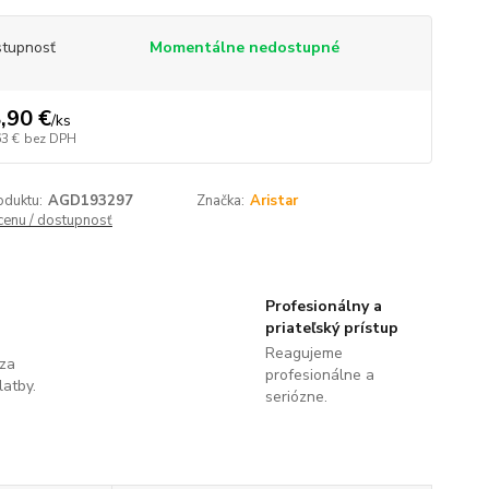
tupnosť
Momentálne nedostupné
,90 €
/
ks
63 €
bez DPH
oduktu:
AGD193297
Značka:
Aristar
 cenu / dostupnosť
Profesionálny a
priateľský prístup
Reagujeme
 za
profesionálne a
latby.
seriózne.