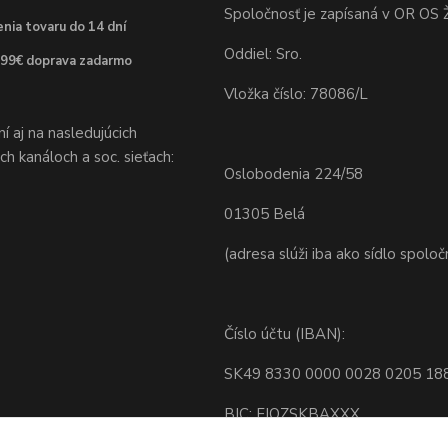
Spoločnosť je zapísaná v OR OS Ž
nia tovaru do 14 dní
Oddiel: Sro.
 99€ doprava zadarmo
Vložka číslo: 78086/L
 aj na nasledujúcich
h kanáloch a soc. sieťach:
Oslobodenia 224/58
01305 Belá
(adresa slúži iba ako sídlo spoloč
Číslo účtu (IBAN):
SK49 8330 0000 0028 0205 18
BIC: FIOZSKBAXXX