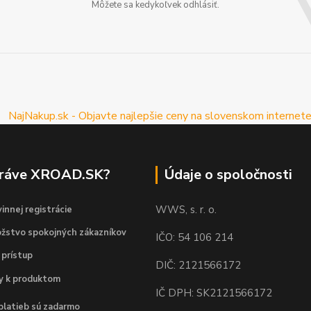
Môžete sa kedykoľvek odhlásiť.
práve XROAD.SK?
Údaje o spoločnosti
WWS, s. r. o.
innej registrácie
žstvo spokojných zákazníkov
IČO: 54 106 214
 prístup
DIČ: 2121566172
dy k produktom
IČ DPH: SK2121566172
platieb sú zadarmo