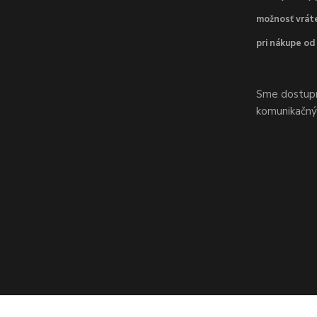
možnosť vráte
pri nákupe od
Sme dostupní
komunikačnýc