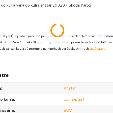
__
 poľský (EÚ) výrobca precízne prispôsobených vaničiek batožinového priesto
. Spoločnosť ponúka 3D produkty v niekoľkých prevedeniach a kvalitatívnych 
ných zákazníkov a sú prítomné na mnohých európskych trhoch
čítať ďalej...
etre
a
Aristar
o kufra
Guma-plast
rosérie
SUV