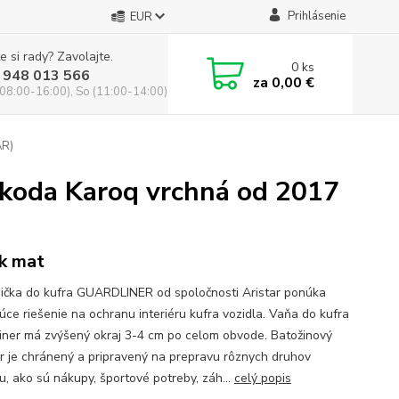
Prihlásenie
EUR
e si rady? Zavolajte.
0
ks
 948 013 566
za
0,00 €
(08:00-16:00), So (11:00-14:00)
AR)
koda Karoq vrchná od 2017
k mat
ička do kufra GUARDLINER od spoločnosti Aristar ponúka
júce riešenie na ochranu interiéru kufra vozidla. Vaňa do kufra
iner má zvýšený okraj 3-4 cm po celom obvode. Batožinový
or je chránený a pripravený na prepravu rôznych druhov
u, ako sú nákupy, športové potreby, záh...
celý popis