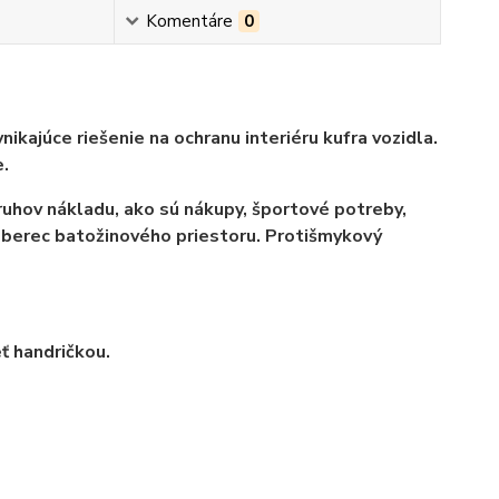
Komentáre
0
kajúce riešenie na ochranu interiéru kufra vozidla.
.
ruhov nákladu, ako sú nákupy, športové potreby,
oberec batožinového priestoru. Protišmykový
ť handričkou.