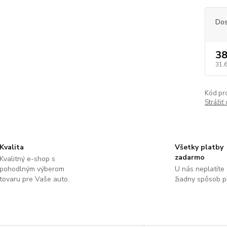
Dos
38
31,
Kód pr
Strážiť
Kvalita
Všetky platby
zadarmo
Kvalitný e-shop s
pohodlným výberom
U nás neplatíte
tovaru pre Vaše auto.
žiadny spôsob p