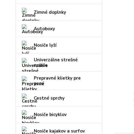
Zimné doplnky
Autoboxy
Nosiče lyží
Univerzálne strešné
nosiče
Prepravné klietky pre
psov
Cestné sprchy
Nosiče bicyklov
Nosiče kajakov a surfov