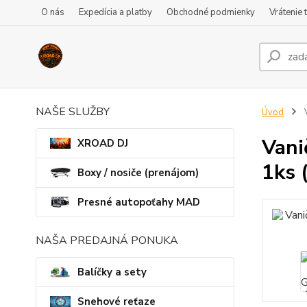
O nás
Expedícia a platby
Obchodné podmienky
Vrátenie 
NAŠE SLUŽBY
Úvod
V
Vani
XROAD DJ
1ks 
Boxy / nosiče (prenájom)
Presné autopoťahy MAD
NAŠA PREDAJNÁ PONUKA
Balíčky a sety
Snehové reťaze