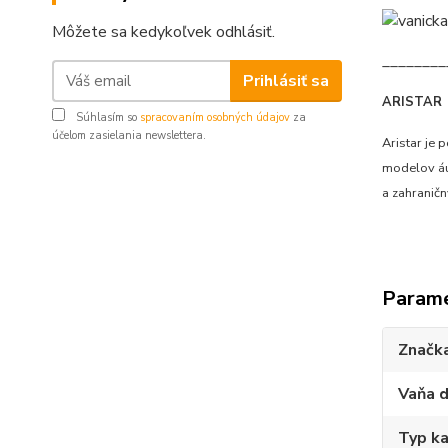
Môžete sa kedykoľvek odhlásiť.
________
Prihlásiť sa
ARISTAR
Súhlasím so
spracovaním osobných údajov
za
účelom zasielania newslettera.
Aristar je
modelov áut
a zahranič
Param
Značk
Vaňa d
Typ ka