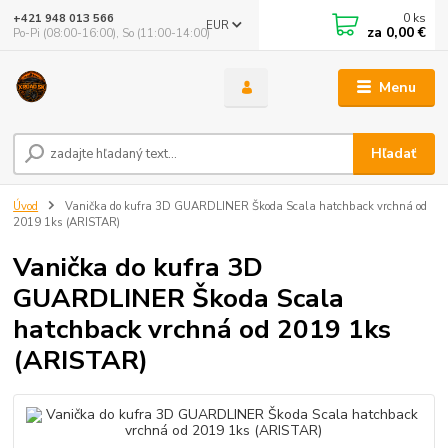
0
ks
+421 948 013 566
EUR
za
0,00 €
Po-Pi (08:00-16:00), So (11:00-14:00)
Menu
Hľadať
Úvod
Vanička do kufra 3D GUARDLINER Škoda Scala hatchback vrchná od
2019 1ks (ARISTAR)
Vanička do kufra 3D
GUARDLINER Škoda Scala
hatchback vrchná od 2019 1ks
(ARISTAR)