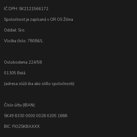
IČ DPH: SK2121566172
Spoločnosť je zapísaná v OR OS Žilina
Oddiel: Sro.
Vložka číslo: 78086/L
Oslobodenia 224/58
01305 Belá
(adresa slúži iba ako sídlo spoločnosti)
Číslo účtu (IBAN):
SK49 8330 0000 0028 0205 1888
BIC: FIOZSKBAXXX