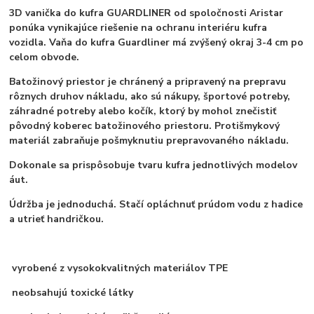
3D vanička do kufra GUARDLINER od spoločnosti Aristar
ponúka vynikajúce riešenie na ochranu interiéru kufra
vozidla. Vaňa do kufra Guardliner má zvýšený okraj 3-4 cm po
celom obvode.
Batožinový priestor je chránený a pripravený na prepravu
rôznych druhov nákladu, ako sú nákupy, športové potreby,
záhradné potreby alebo kočík, ktorý by mohol znečistiť
pôvodný koberec batožinového priestoru. Protišmykový
materiál zabraňuje pošmyknutiu prepravovaného nákladu.
Dokonale sa prispôsobuje tvaru kufra jednotlivých modelov
áut.
Údržba je jednoduchá. Stačí opláchnuť prúdom vodu z hadice
a utrieť handričkou.
vyrobené z vysokokvalitných materiálov TPE
neobsahujú toxické látky