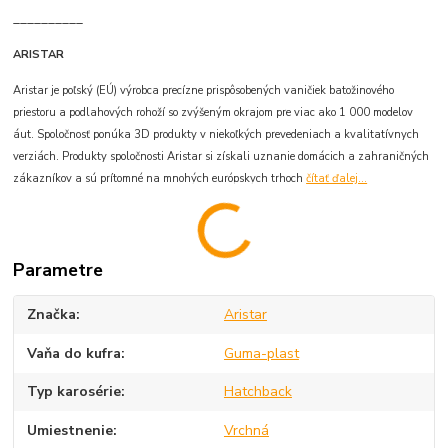
__________
ARISTAR
Aristar je poľský (EÚ) výrobca precízne prispôsobených vaničiek batožinového
priestoru a podlahových rohoží so zvýšeným okrajom pre viac ako 1 000 modelov
áut. Spoločnosť ponúka 3D produkty v niekoľkých prevedeniach a kvalitatívnych
verziách. Produkty spoločnosti Aristar si získali uznanie domácich a zahraničných
zákazníkov a sú prítomné na mnohých európskych trhoch
čítať ďalej...
Parametre
Značka
Aristar
Vaňa do kufra
Guma-plast
Typ karosérie
Hatchback
Umiestnenie
Vrchná