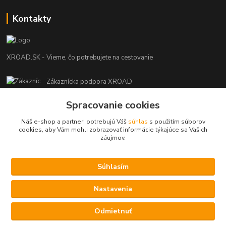
Kontakty
XROAD.SK - Vieme, čo potrebujete na cestovanie
Zákaznícka podpora XROAD
+421 948 013 566
Spracovanie cookies
Po-Pi (08:00-16:00), So (11:00-14:00)
Náš e-shop a partneri potrebujú Váš
súhlas
s použitím súborov
info@xroad.sk
cookies, aby Vám mohli zobrazovať informácie týkajúce sa Vašich
záujmov.
Súhlasím
Nastavenia cookies.
Nastavenia
Copyright © 2021 XROAD.SK
Vytvorené na
Eshop-rychlo.sk