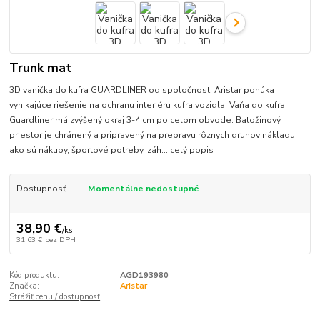
Trunk mat
3D vanička do kufra GUARDLINER od spoločnosti Aristar ponúka
vynikajúce riešenie na ochranu interiéru kufra vozidla. Vaňa do kufra
Guardliner má zvýšený okraj 3-4 cm po celom obvode. Batožinový
priestor je chránený a pripravený na prepravu rôznych druhov nákladu,
ako sú nákupy, športové potreby, záh...
celý popis
Dostupnosť
Momentálne nedostupné
38,90 €
/
ks
31,63 €
bez DPH
Kód produktu:
AGD193980
Značka:
Aristar
Strážiť cenu / dostupnosť