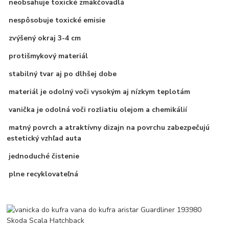
neobsahuje toxické zmäkčovadlá
nespôsobuje toxické emisie
zvýšený okraj 3-4 cm
protišmykový materiál
stabilný tvar aj po dlhšej dobe
materiál je odolný voči vysokým aj nízkym teplotám
vanička je odolná voči rozliatiu olejom a chemikálií
matný povrch a atraktívny dizajn na povrchu zabezpečujú
estetický vzhľad auta
jednoduché čistenie
plne recyklovateľná