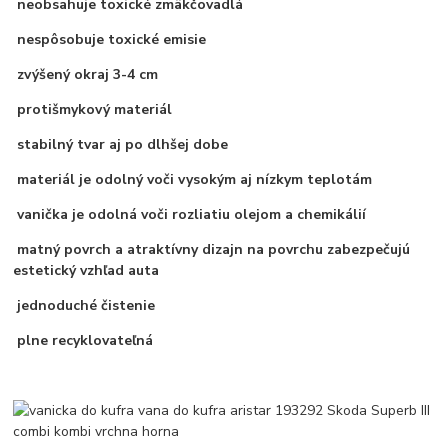
neobsahuje toxické zmäkčovadlá
nespôsobuje toxické emisie
zvýšený okraj 3-4 cm
protišmykový materiál
stabilný tvar aj po dlhšej dobe
materiál je odolný voči vysokým aj nízkym teplotám
vanička je odolná voči rozliatiu olejom a chemikálií
matný povrch a atraktívny dizajn na povrchu zabezpečujú
estetický vzhľad auta
jednoduché čistenie
plne recyklovateľná