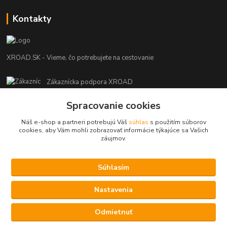
Kontakty
XROAD.SK - Vieme, čo potrebujete na cestovanie
Zákaznícka podpora XROAD
+421 948 013 566
Spracovanie cookies
Po-Pi (08:00-16:00), So (11:00-14:00)
Náš e-shop a partneri potrebujú Váš
súhlas
s použitím súborov
info@xroad.sk
cookies, aby Vám mohli zobrazovať informácie týkajúce sa Vašich
záujmov.
Súhlasím
Nastavenia cookies.
Nastavenia
Copyright © 2021 XROAD.SK
Vytvorené na
Eshop-rychlo.sk