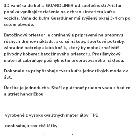
3D vanička do kufra GUARDLINER od spoločnosti Aristar
ponúka vynikajúce riešenie na ochranu interiéru kufra
vozidla. Vaňa do kufra Guardliner má zvýšený okraj 3-4 cm po
celom obvode.
Batožinový priestor je chránený a pripravený na prepravu
rôznych druhov nákladu, ako sú nákupy, športové potreby,
záhradné potreby alebo kočík, ktorý by mohol znečistiť
pôvodný koberec batožinového priestoru. Protišmykový
materiál zabraňuje pošmyknutiu prepravovaného nákladu.
Dokonale sa prispôsobuje tvaru kufra jednotlivých modelov
áut.
Údržba je jednoduchá. Stačí opláchnuť prúdom vodu z hadice
a utrieť handričkou.
vyrobené z vysokokvalitných materiálov TPE
neobsahujú toxické látky