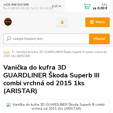
0
ks
+421 948 013 566
EUR
za
0,00 €
Po-Pi (08:00-16:00), So (11:00-14:00)
Menu
Hľadať
Úvod
Vanička do kufra 3D GUARDLINER Škoda Superb III combi vrchná od
2015 1ks (ARISTAR)
Vanička do kufra 3D
GUARDLINER Škoda Superb III
combi vrchná od 2015 1ks
(ARISTAR)