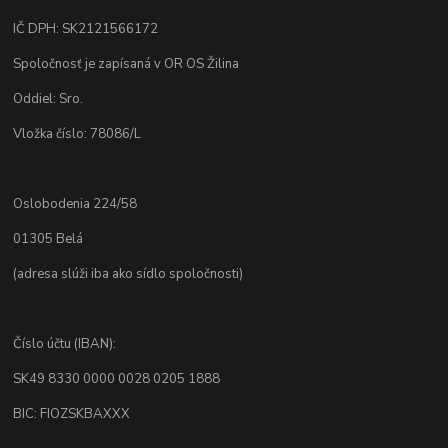
IČ DPH: SK2121566172
Spoločnosť je zapísaná v OR OS Žilina
Oddiel: Sro.
Vložka číslo: 78086/L
Oslobodenia 224/58
01305 Belá
(adresa slúži iba ako sídlo spoločnosti)
Číslo účtu (IBAN):
SK49 8330 0000 0028 0205 1888
BIC: FIOZSKBAXXX