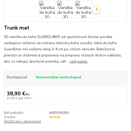
Trunk mat
3D vanička do kufra GUARDLINER od spoločnosti Aristar ponúka
vynikajúce riešenie na ochranu interiéru kufra vozidla. Vaňa do kufra
Guardliner má zvýšený okraj 3-4 cm po celom obvode. Batožinový
priestor je chránený a pripravený na prepravu rôznych druhov nákladu,
ako sú nákupy, športové potreby, záh...
celý popis
Dostupnosť
Momentálne nedostupné
38,90 €
/
ks
31,63 €
bez DPH
Kód produktu:
AGD193292
Značka:
Aristar
Strážiť cenu / dostupnosť