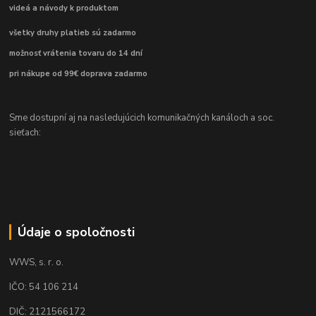
videá a návody k produktom
všetky druhy platieb sú zadarmo
možnosť vrátenia tovaru do 14 dní
pri nákupe od 99€ doprava zadarmo
Sme dostupní aj na nasledujúcich komunikačných kanáloch a soc.
sieťach:
Údaje o spoločnosti
WWS, s. r. o.
IČO: 54 106 214
DIČ: 2121566172