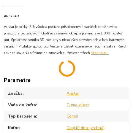
__________
ARISTAR
Aristar je poľský (EÚ) výrobca precízne prispôsobených vaničiek batožinového
priestoru a podlahových rohoží so zvýšeným okrajom pre viac ako 1 000 modelov
áut. Spoločnosť ponúka 3D produkty v niekoľkých prevedeniach a kvalitatívnych
verziách. Produkty spoločnosti Aristar si získali uznanie domácich a zahraničných
zákazníkov a sú prítomné na mnohých európskych trhoch
čítať ďalej...
Parametre
Značka
Aristar
Vaňa do kufra
Guma-plast
Typ karosérie
Combi
Kufor
Dvojité dno (vrchná)