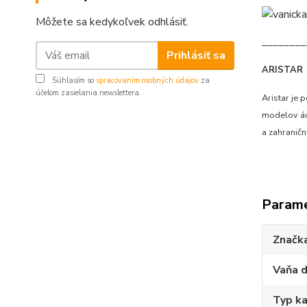
Môžete sa kedykoľvek odhlásiť.
________
Prihlásiť sa
ARISTAR
Súhlasím so
spracovaním osobných údajov
za
účelom zasielania newslettera.
Aristar je
modelov áut
a zahranič
Param
Značk
Vaňa d
Typ ka