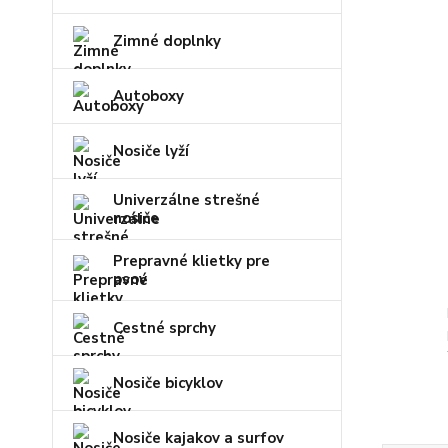
Zimné doplnky
Autoboxy
Nosiče lyží
Univerzálne strešné
nosiče
Prepravné klietky pre
psov
Cestné sprchy
Nosiče bicyklov
Nosiče kajakov a surfov