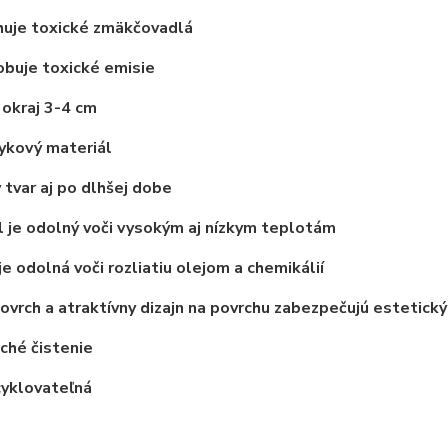
uje toxické zmäkčovadlá
buje toxické emisie
okraj 3-4 cm
ykový materiál
 tvar aj po dlhšej dobe
 je odolný voči vysokým aj nízkym teplotám
je odolná voči rozliatiu olejom a chemikálií
vrch a atraktívny dizajn na povrchu zabezpečujú estetický
ché čistenie
cyklovateľná