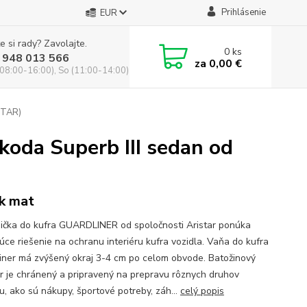
Prihlásenie
EUR
e si rady? Zavolajte.
0
ks
 948 013 566
za
0,00 €
(08:00-16:00), So (11:00-14:00)
STAR)
oda Superb III sedan od
k mat
ička do kufra GUARDLINER od spoločnosti Aristar ponúka
júce riešenie na ochranu interiéru kufra vozidla. Vaňa do kufra
iner má zvýšený okraj 3-4 cm po celom obvode. Batožinový
or je chránený a pripravený na prepravu rôznych druhov
u, ako sú nákupy, športové potreby, záh...
celý popis