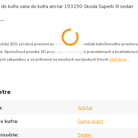
__
 poľský (EÚ) výrobca precízne prispôsobených vaničiek batožinového priesto
. Spoločnosť ponúka 3D produkty v niekoľkých prevedeniach a kvalitatívnych 
ných zákazníkov a sú prítomné na mnohých európskych trhoch
čítať ďalej...
etre
a
Aristar
o kufra
Guma-plast
rosérie
Sedan