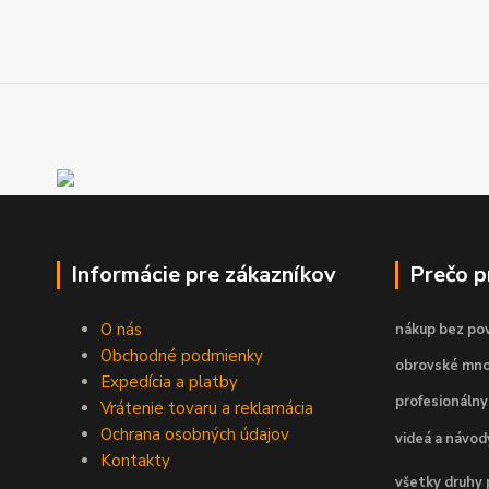
Informácie pre zákazníkov
Prečo 
O nás
nákup bez pov
Obchodné podmienky
obrovské mno
Expedícia a platby
profesionálny
Vrátenie tovaru a reklamácia
Ochrana osobných údajov
videá a návo
Kontakty
všetky druhy 