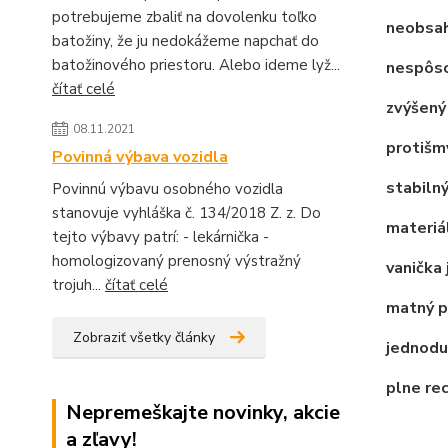
potrebujeme zbaliť na dovolenku toľko
neobsah
batožiny, že ju nedokážeme napchať do
batožinového priestoru. Alebo ideme lyž...
nespôso
čítať celé
zvýšený 
08.11.2021
protišm
Povinná výbava vozidla
stabilný
Povinnú výbavu osobného vozidla
stanovuje vyhláška č. 134/2018 Z. z. Do
materiál
tejto výbavy patrí: - lekárnička -
homologizovaný prenosný výstražný
vanička 
trojuh...
čítať celé
matný po
Zobraziť všetky články
jednodu
plne re
Nepremeškajte novinky, akcie
a zľavy!