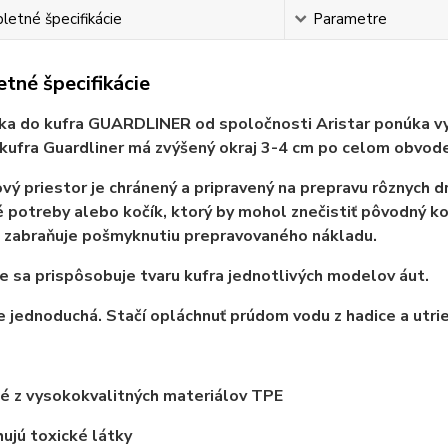
etné špecifikácie
Parametre
tné špecifikácie
ka do kufra GUARDLINER od spoločnosti Aristar ponúka vyni
kufra Guardliner má zvýšený okraj 3-4 cm po celom obvode
vý priestor je chránený a pripravený na prepravu rôznych d
 potreby alebo kočík, ktorý by mohol znečistiť pôvodný k
 zabraňuje pošmyknutiu prepravovaného nákladu.
 sa prispôsobuje tvaru kufra jednotlivých modelov áut.
e jednoduchá. Stačí opláchnuť prúdom vodu z hadice a utrie
é z vysokokvalitných materiálov TPE
jú toxické látky