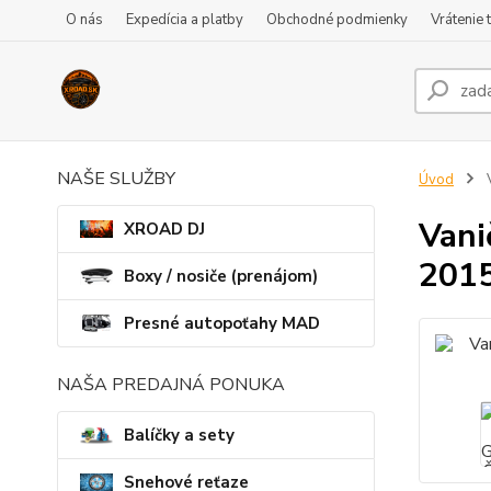
O nás
Expedícia a platby
Obchodné podmienky
Vrátenie 
NAŠE SLUŽBY
Úvod
V
Vani
XROAD DJ
2015
Boxy / nosiče (prenájom)
Presné autopoťahy MAD
NAŠA PREDAJNÁ PONUKA
Balíčky a sety
Snehové reťaze