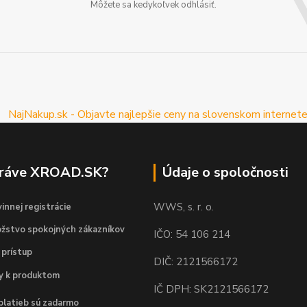
Môžete sa kedykoľvek odhlásiť.
práve XROAD.SK?
Údaje o spoločnosti
WWS, s. r. o.
innej registrácie
žstvo spokojných zákazníkov
IČO: 54 106 214
 prístup
DIČ: 2121566172
dy k produktom
IČ DPH: SK2121566172
platieb sú zadarmo