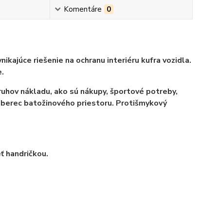
Komentáre
0
kajúce riešenie na ochranu interiéru kufra vozidla.
.
ruhov nákladu, ako sú nákupy, športové potreby,
oberec batožinového priestoru. Protišmykový
ť handričkou.