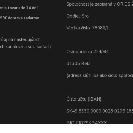
Spoločnosť je zapísaná v OR OS Ž
nia tovaru do 14 dní
Oddiel: Sro.
 99€ doprava zadarmo
Vložka číslo: 78086/L
 aj na nasledujúcich
h kanáloch a soc. sieťach:
Oslobodenia 224/58
01305 Belá
(adresa slúži iba ako sídlo spoloč
Číslo účtu (IBAN):
SK49 8330 0000 0028 0205 18
BIC: FIOZSKBAXXX