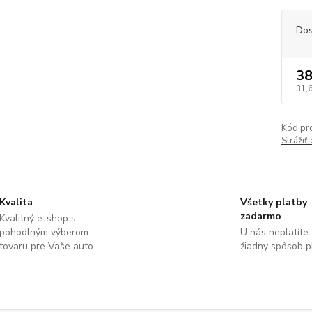
Dos
38
31,
Kód pr
Strážiť
Kvalita
Všetky platby
zadarmo
Kvalitný e-shop s
pohodlným výberom
U nás neplatíte
tovaru pre Vaše auto.
žiadny spôsob p