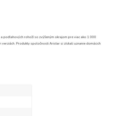
ru a podlahových rohoží so zvýšeným okrajom pre viac ako 1 000
verziách. Produkty spoločnosti Aristar si získali uznanie domácich