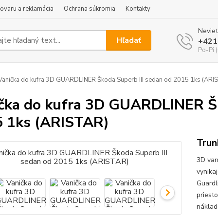
tovaru a reklamácia
Ochrana súkromia
Kontakty
Neviet
Hľadať
+421
Po-Pi 
anička do kufra 3D GUARDLINER Škoda Superb III sedan od 2015 1ks (ARI
čka do kufra 3D GUARDLINER Šk
 1ks (ARISTAR)
Trun
3D van
vynika
Guardl
priest
náklad