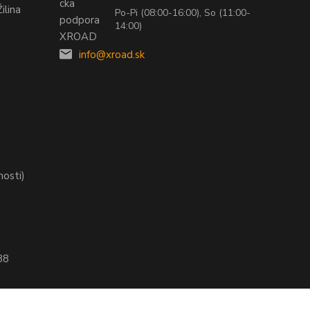
ilina
Po-Pi (08:00-16:00), So (11:00-
14:00)
info@xroad.sk
nosti)
88