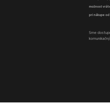
možnosť vráte
pri nákupe od
Sme dostupní
komunikačnýc