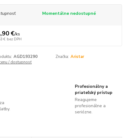
tupnosť
Momentálne nedostupné
,90 €
/
ks
63 €
bez DPH
oduktu:
AGD193290
Značka:
Aristar
 cenu / dostupnosť
Profesionálny a
priateľský prístup
Reagujeme
 za
profesionálne a
latby.
seriózne.