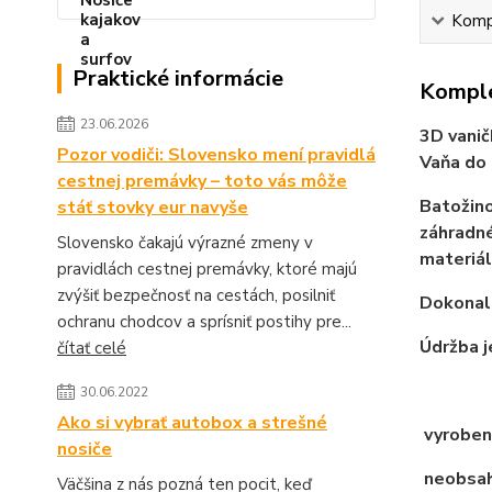
Kompl
Praktické informácie
Komple
23.06.2026
3D vanič
Pozor vodiči: Slovensko mení pravidlá
Vaňa do 
cestnej premávky – toto vás môže
Batožino
stáť stovky eur navyše
záhradné
Slovensko čakajú výrazné zmeny v
materiál
pravidlách cestnej premávky, ktoré majú
zvýšiť bezpečnosť na cestách, posilniť
Dokonale
ochranu chodcov a sprísniť postihy pre...
Údržba j
čítať celé
30.06.2022
Ako si vybrať autobox a strešné
vyroben
nosiče
neobsahu
Väčšina z nás pozná ten pocit, keď