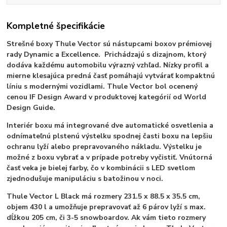
Kompletné špecifikácie
Strešné boxy Thule Vector sú nástupcami boxov prémiovej
rady Dynamic a Excellence. Prichádzajú s dizajnom, ktorý
dodáva každému automobilu výrazný vzhľad. Nízky profil a
mierne klesajúca predná časť pomáhajú vytvárať kompaktnú
líniu s modernými vozidlami.
Thule Vector bol ocenený
cenou IF Design Award v produktovej kategórií od World
Design Guide.
Interiér boxu má integrované dve automatické osvetlenia a
odnímateľnú plstenú výstelku spodnej časti boxu na lepšiu
ochranu lyží alebo prepravovaného nákladu. Výstelku je
možné z boxu vybrať a v prípade potreby vyčistiť. Vnútorná
časť veka je bielej farby, čo v kombinácii s LED svetlom
zjednodušuje manipuláciu s batožinou v noci.
Thule Vector L Black má rozmery 231.5 x 88.5 x 35.5 cm,
objem 430 l a umožňuje prepravovať až 6 párov lyží s max.
dĺžkou 205 cm, či 3-5 snowboardov. Ak vám tieto rozmery