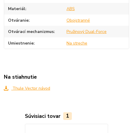
Materiál
ABS
Otváranie
Obojstranné
Otvárací mechanizmus
Pružinový Dual-Force
Umiestnenie
Na streche
Na stiahnutie
Thule Vector návod
Súvisiaci tovar
1