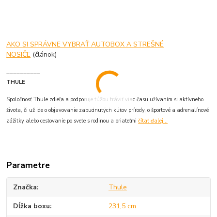
AKO SI SPRÁVNE VYBRAŤ AUTOBOX A STREŠNÉ
NOSIČE
(článok)
__________
THULE
Spoločnosť Thule zdieľa a podporuje túžbu tráviť viac času užívaním si aktívneho
života, či už ide o objavovanie zabudnutých kútov prírody, o športové a adrenalínové
zážitky alebo cestovanie po svete s rodinou a priateľmi
čítať ďalej...
Parametre
Značka
Thule
Dĺžka boxu
231,5 cm