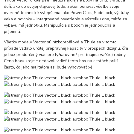
Thule Vector určite patrí medzi najkrajšie boxy na trhu. Výrobca
doň, ako do svojej vlajkovej lode, zakomponoval všetky svoje
overené technické vylepšenia, ako PowerClick, SlideLock, výstuhy
veka a novinky – integrované osvetlenie a výstelku dna, takže za
výbavu má jednotku. Manipulácia s boxom je jednoduchá a
príjemná.
Všetky modely Vector sú nízkoprofilové a Thule sa v tomto
prípade vzdalo určitej prepravnej kapacity v prospech dizajnu, čím
je box predurčený viac pre lyžiarov než pre (najmä väčšie) rodiny.
Cena boxu zrejme nedovolí vidieť tento box na cestách príliš
často, čo jeho majiteľom asi bude vyhovovať :-)