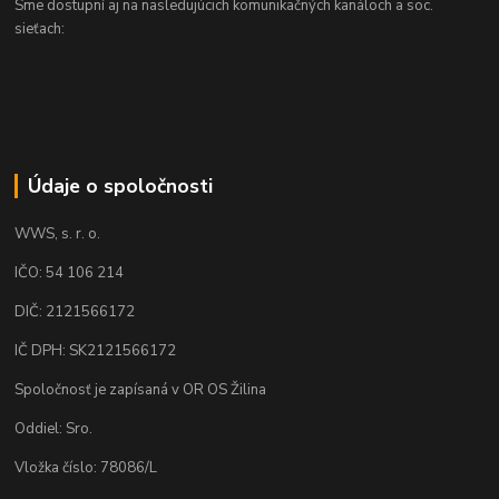
Sme dostupní aj na nasledujúcich komunikačných kanáloch a soc.
sieťach:
Údaje o spoločnosti
WWS, s. r. o.
IČO: 54 106 214
DIČ: 2121566172
IČ DPH: SK2121566172
Spoločnosť je zapísaná v OR OS Žilina
Oddiel: Sro.
Vložka číslo: 78086/L