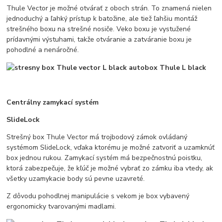
Thule Vector je možné otvárať z oboch strán. To znamená nielen
jednoduchý a ľahký prístup k batožine, ale tiež ľahšiu montáž
strešného boxu na strešné nosiče. Veko boxu je vystužené
prídavnými výstuhami, takže otváranie a zatváranie boxu je
pohodlné a nenáročné.
Centrálny zamykací systém
SlideLock
Strešný box Thule Vector má trojbodový zámok ovládaný
systémom SlideLock, vďaka ktorému je možné zatvoriť a uzamknúť
box jednou rukou. Zamykací systém má bezpečnostnú poistku,
ktorá zabezpečuje, že kľúč je možné vybrať zo zámku iba vtedy, ak
všetky uzamykacie body sú pevne uzavreté.
Z dôvodu pohodlnej manipulácie s vekom je box vybavený
ergonomicky tvarovanými madlami.