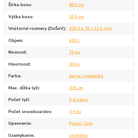
Šírka boxu
88,5 cm
Výška boxu
35,5 cm
Vnútorné rozmery (DxŠxV)
204,5 x 78 x 32,5 (cm)
Objem
430 L
Nosnosť
75 kg
Hmotnosť
30 kg
Farba
čierna / metalická
Max. dĺžka lyží
205 cm
Počet lyží
4-6 párov
Počet snowboardov
3-5 ks
Upevnenie
Power-Click
Uzamykanie
centrálne