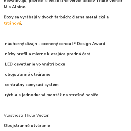
nevyhovujú, pozrite si veľkostné verzie boxov Thule Vector
M a Alpine.
Boxy sa vyrábajú v dvoch farbách: čierna metalická a
titánová
.
nádherný dizajn - ocenený cenou IF Design Award
nízky profil a mierne klesajúca predná časť
LED osvetlenie vo vnútri boxu
obojstranné otváranie
centrálny zamykací systém
rýchla a jednoduchá montáž na strešné nosiče
Vlastnosti Thule Vector:
Obojstranné otváranie