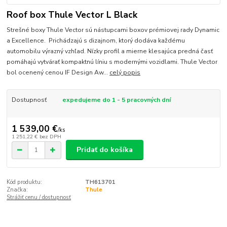
Roof box Thule Vector L Black
Strešné boxy Thule Vector sú nástupcami boxov prémiovej rady Dynamic
a Excellence. Prichádzajú s dizajnom, ktorý dodáva každému
automobilu výrazný vzhľad. Nízky profil a mierne klesajúca predná časť
pomáhajú vytvárať kompaktnú líniu s modernými vozidlami. Thule Vector
bol ocenený cenou IF Design Aw...
celý popis
Dostupnosť
expedujeme do 1 - 5 pracovných dní
1 539,00 €
/
ks
1 251,22 €
bez DPH
Pridať do košíka
Kód produktu:
TH613701
Značka:
Thule
Strážiť cenu / dostupnosť