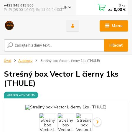
0
ks
+421 948 013 566
EUR
za
0,00 €
Po-Pi (08:00-16:00), So (11:00-14:00)
Menu
Hľadať
Úvod
Autoboxy
Strešný box Vector L čierny 1ks (THULE)
Strešný box Vector L čierny 1ks
(THULE)
Doprava ZADARMO