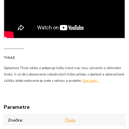
__________
THULE
Spoločnosť Thule zdieľa a podporuje túžbu tráviť viac času užívaním si aktívneho
života, či už ide o objavovanie zabudnutých kútov prírody, o športové a adrenalínové
zážitky alebo cestovanie po svete s rodinou a priateľmi
čítať ďalej...
Parametre
Značka
Thule