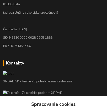
01305 Belá
(adresa slúži iba ako sídlo spoločnosti)
Číslo účtu (IBAN):
SK49 8330 0000 0028 0205 1888
BIC: FIOZSKBAXXX
Kontakty
XROAD.SK - Vieme, čo potrebujete na cestovanie
Zákaznícka podpora XROAD
+421 948 013 566
Po-Pi (08:00-16:00), So (11:00-14:00)
Spracovanie cookies