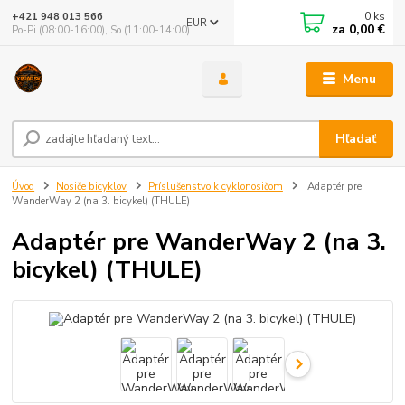
0
ks
+421 948 013 566
EUR
za
0,00 €
Po-Pi (08:00-16:00), So (11:00-14:00)
Menu
Hľadať
Úvod
Nosiče bicyklov
Príslušenstvo k cyklonosičom
Adaptér pre
WanderWay 2 (na 3. bicykel) (THULE)
Adaptér pre WanderWay 2 (na 3.
bicykel) (THULE)