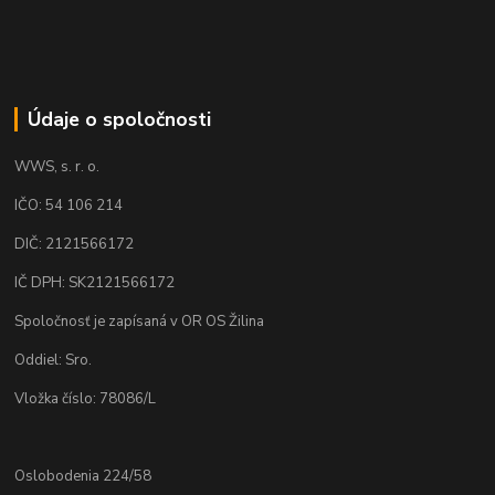
Údaje o spoločnosti
WWS, s. r. o.
IČO: 54 106 214
DIČ: 2121566172
IČ DPH: SK2121566172
Spoločnosť je zapísaná v OR OS Žilina
Oddiel: Sro.
Vložka číslo: 78086/L
Oslobodenia 224/58