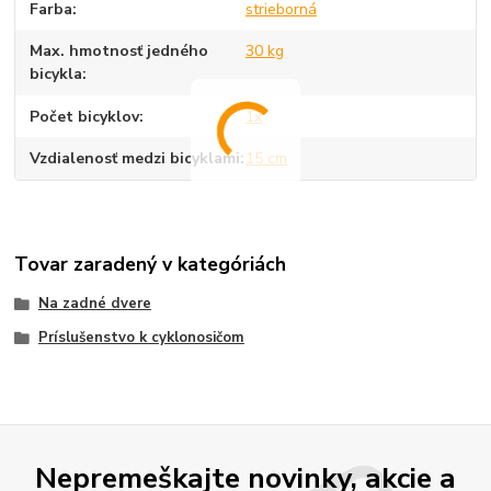
Farba
strieborná
Max. hmotnosť jedného
30 kg
bicykla
Počet bicyklov
1x
Vzdialenosť medzi bicyklami
15 cm
Tovar zaradený v kategóriách
Na zadné dvere
Príslušenstvo k cyklonosičom
Nepremeškajte novinky, akcie a