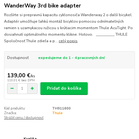
WanderWay 3rd bike adapter
Rozšírte si prepravnú kapacitu cyklonosiča Wanderway 2 o ďalší bicykel.
Adaptér umožňuje ľahkú montáž bicyklov pomocou odnímateľných
ramien s uzamykacou ružicou s krútiacim momentom Thule AcuTight. Po
dosiahnutí optimálného momentu klikne. Hotovo. __________ THULE
Spoločnosť Thule zdieľa a p...
celý popis
Dostupnosť
expedujeme do 1 - 4 pracovných dní
139,00 €
/
ks
113,01 €
bez DPH
Pridať do košíka
Kód produktu:
TH911600
Značka:
Thule
Strážiť cenu / dostupnosť
Kvalita