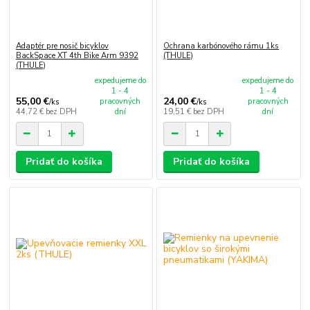
Adaptér pre nosič bicyklov
Ochrana karbónového rámu 1ks
BackSpace XT 4th Bike Arm 9392
(THULE)
(THULE)
expedujeme do
expedujeme do
1 - 4
1 - 4
55,00 €
24,00 €
pracovných
pracovných
/
ks
/
ks
44,72 €
bez DPH
dní
19,51 €
bez DPH
dní
Pridať do košíka
Pridať do košíka