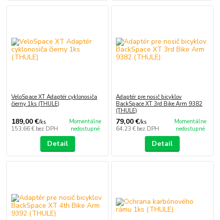
VeloSpace XT Adaptér cyklonosiča
Adaptér pre nosič bicyklov
čierny 1ks (THULE)
BackSpace XT 3rd Bike Arm 9382
(THULE)
189,00 €
79,00 €
Momentálne
Momentálne
/
ks
/
ks
153,66 €
bez DPH
nedostupné
64,23 €
bez DPH
nedostupné
Detail
Detail