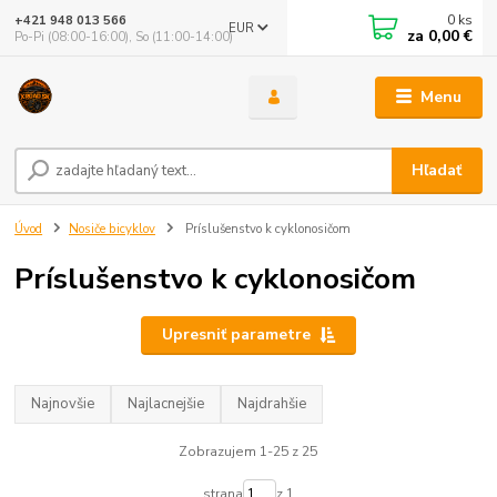
0
ks
+421 948 013 566
EUR
za
0,00 €
Po-Pi (08:00-16:00), So (11:00-14:00)
Menu
Hľadať
Úvod
Nosiče bicyklov
Príslušenstvo k cyklonosičom
Príslušenstvo k cyklonosičom
Upresniť parametre
Najnovšie
Najlacnejšie
Najdrahšie
Zobrazujem 1-25 z 25
strana
z 1