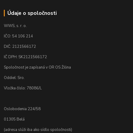
Údaje o spoločnosti
WWS, s. r. o.
IČO: 54 106 214
DIČ: 2121566172
IČ DPH: SK2121566172
Spoločnosť je zapísaná v OR OS Žilina
Oddiel: Sro.
Vložka číslo: 78086/L
Oslobodenia 224/58
01305 Belá
(adresa slúži iba ako sídlo spoločnosti)