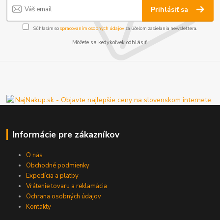
Prihlásiť sa
Súhlasím so
spracovaním osobných údajov
za účelom zasielania newslettera.
Môžete sa kedykoľvek odhlásiť.
Informácie pre zákazníkov
O nás
Obchodné podmienky
Expedícia a platby
Vrátenie tovaru a reklamácia
Ochrana osobných údajov
Kontakty