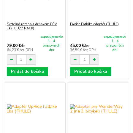
Svetelná rampa s držiakom EČV
Proride Fatbike adaptér (THULE)
1ks (BUZZ RACK)
expedujeme do
expedujeme do
1 - 4
1 - 4
79,00 €
45,00 €
pracovných
pracovných
/
ks
/
ks
64,23 €
bez DPH
dní
36,59 €
bez DPH
dní
Pridať do košíka
Pridať do košíka