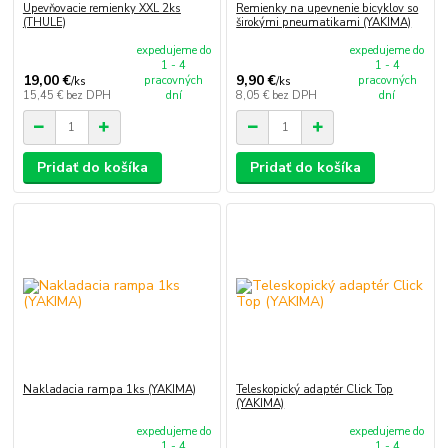
Upevňovacie remienky XXL 2ks
Remienky na upevnenie bicyklov so
(THULE)
širokými pneumatikami (YAKIMA)
expedujeme do
expedujeme do
1 - 4
1 - 4
19,00 €
9,90 €
pracovných
pracovných
/
ks
/
ks
15,45 €
bez DPH
dní
8,05 €
bez DPH
dní
Pridať do košíka
Pridať do košíka
Nakladacia rampa 1ks (YAKIMA)
Teleskopický adaptér Click Top
(YAKIMA)
expedujeme do
expedujeme do
1 - 4
1 - 4