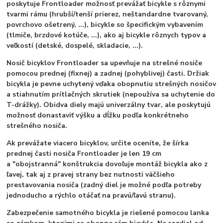
poskytuje Frontloader možnosť prevážať bicykle s rôznymi
tvarmi rámu (hrubší/tenší prierez, neštandardne tvarovaný,
povrchovo ošetrený, ...), bicykle so špecifickým vybavením
(tlmiče, brzdové kotúče, ...), ako aj bicykle rôznych typov a
veľkostí (detské, dospelé, skladacie, ...).
Nosič bicyklov Frontloader sa upevňuje na strešné nosiče
pomocou prednej (fixnej) a zadnej (pohyblivej) časti. Držiak
bicykla je pevne uchytený vďaka obopnutiu strešných nosičov
a stiahnutím prítlačných skrutiek (nepoužíva sa uchytenie do
T-drážky). Obidva diely majú univerzálny tvar, ale poskytujú
možnosť donastaviť výšku a dĺžku podľa konkrétneho
strešného nosiča.
Ak prevážate viacero bicyklov, určite oceníte, že šírka
prednej časti nosiča Frontloader je len 19 cm
a "obojstranná" konštrukcia dovoľuje montáž bicykla ako z
ľavej, tak aj z pravej strany bez nutnosti väčšieho
prestavovania nosiča (zadný diel je možné podľa potreby
jednoducho a rýchlo otáčať na pravú/ľavú stranu).
Zabezpečenie samotného bicykla je riešené pomocou lanka