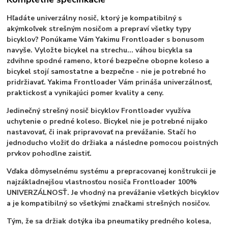
Hľadáte univerzálny nosič, ktorý je kompatibilný s
akýmkoľvek strešným nosičom a prepraví všetky typy
bicyklov? Ponúkame Vám Yakimu Frontloader s bonusom
navyše. Vyložte bicykel na strechu... váhou bicykla sa
zdvihne spodné rameno, ktoré bezpečne obopne koleso a
bicykel stojí samostatne a bezpečne - nie je potrebné ho
pridržiavať. Yakima Frontloader Vám prináša univerzálnosť,
praktickosť a vynikajúci pomer kvality a ceny.
Jedinečný strešný nosič bicyklov Frontloader využíva
uchytenie o predné koleso. Bicykel nie je potrebné nijako
nastavovať, či inak pripravovať na prevážanie. Stačí ho
jednoducho vložiť do držiaka a následne pomocou poistných
prvkov pohodlne zaistiť.
Vďaka dômyselnému systému a prepracovanej konštrukcii je
najzákladnejšou vlastnosťou nosiča Frontloader 100%
UNIVERZÁLNOSŤ. Je vhodný na prevážanie všetkých bicyklov
a je kompatibilný so všetkými značkami strešných nosičov.
Tým, že sa držiak dotýka iba pneumatiky predného kolesa,