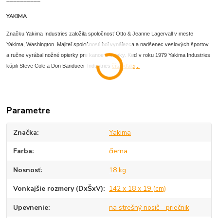
YAKIMA
Značku Yakima Industries založila spoločnosť Otto & Jeanne Lagervall v meste
Yakima, Washington. Majiteľ spoločnosti bol vynálezca a nadšenec veslových športov
a ručne vyrábal nožné opierky pre kanoe a kajaky. Keď v roku 1979 Yakima Industries
kúpili Steve Cole a Don Banducci Industries
čítať ďalej...
Parametre
Značka
Yakima
Farba
čierna
Nosnosť
18 kg
Vonkajšie rozmery (DxŠxV)
142 x 18 x 19 (cm)
Upevnenie
na strešný nosič - priečnik