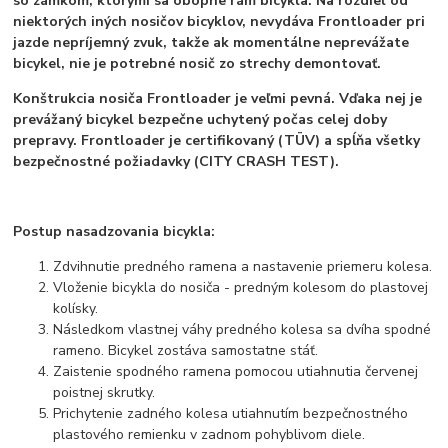
so zámkom, ktorými sa obopne rám bicykla. Na rozdiel od
niektorých iných nosičov bicyklov, nevydáva Frontloader pri
jazde nepríjemný zvuk, takže ak momentálne neprevážate
bicykel, nie je potrebné nosič zo strechy demontovať.
Konštrukcia nosiča Frontloader je veľmi pevná. Vďaka nej je
prevážaný bicykel bezpečne uchytený počas celej doby
prepravy. Frontloader je certifikovaný (TÜV) a spĺňa všetky
bezpečnostné požiadavky (CITY CRASH TEST).
Postup nasadzovania bicykla:
Zdvihnutie predného ramena a nastavenie priemeru kolesa.
Vloženie bicykla do nosiča - predným kolesom do plastovej
kolísky.
Následkom vlastnej váhy predného kolesa sa dvíha spodné
rameno. Bicykel zostáva samostatne stáť.
Zaistenie spodného ramena pomocou utiahnutia červenej
poistnej skrutky.
Prichytenie zadného kolesa utiahnutím bezpečnostného
plastového remienku v zadnom pohyblivom diele.