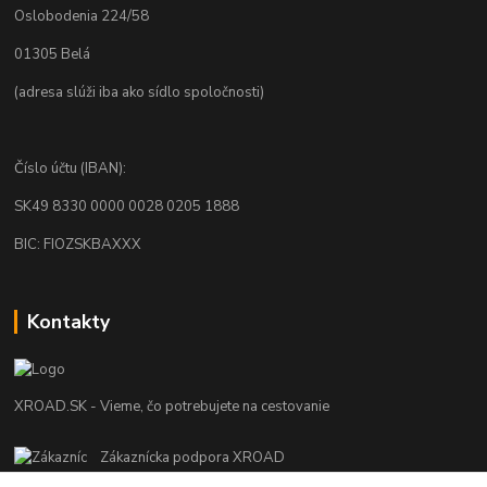
Oslobodenia 224/58
01305 Belá
(adresa slúži iba ako sídlo spoločnosti)
Číslo účtu (IBAN):
SK49 8330 0000 0028 0205 1888
BIC: FIOZSKBAXXX
Kontakty
XROAD.SK - Vieme, čo potrebujete na cestovanie
Zákaznícka podpora XROAD
+421 948 013 566