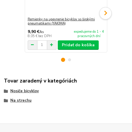
Remienky na upevnenie bicyklov so širokými
Chránič karbó
pneumatikami (YAKIMA)
9,90 €
13,90 €
expedujeme do 1 - 4
/
ks
/
ks
8,05 €
bez DPH
pracovných dní
11,30 €
bez 
Pridať do košíka
Tovar zaradený v kategóriách
Nosiče bicyklov
Na strechu