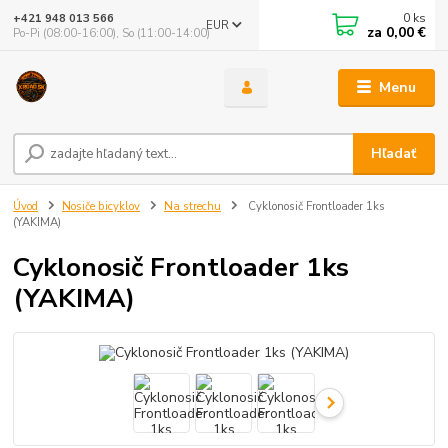
0
ks
+421 948 013 566
EUR
za
0,00 €
Po-Pi (08:00-16:00), So (11:00-14:00)
Menu
Hľadať
Úvod
Nosiče bicyklov
Na strechu
Cyklonosič Frontloader 1ks
(YAKIMA)
Cyklonosič Frontloader 1ks
(YAKIMA)