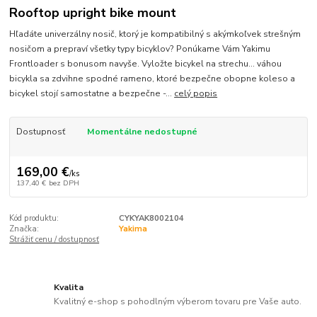
Rooftop upright bike mount
Hľadáte univerzálny nosič, ktorý je kompatibilný s akýmkoľvek strešným
nosičom a prepraví všetky typy bicyklov? Ponúkame Vám Yakimu
Frontloader s bonusom navyše. Vyložte bicykel na strechu... váhou
bicykla sa zdvihne spodné rameno, ktoré bezpečne obopne koleso a
bicykel stojí samostatne a bezpečne -...
celý popis
Dostupnosť
Momentálne nedostupné
169,00 €
/
ks
137,40 €
bez DPH
Kód produktu:
CYKYAK8002104
Značka:
Yakima
Strážiť cenu / dostupnosť
Kvalita
Kvalitný e-shop s pohodlným výberom tovaru pre Vaše auto.