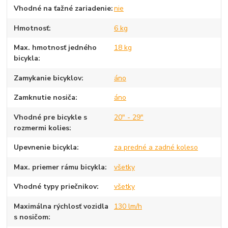
Vhodné na ťažné zariadenie
nie
Hmotnosť
6 kg
Max. hmotnosť jedného
18 kg
bicykla
Zamykanie bicyklov
áno
Zamknutie nosiča
áno
Vhodné pre bicykle s
20" - 29"
rozmermi kolies
Upevnenie bicykla
za predné a zadné koleso
Max. priemer rámu bicykla
všetky
Vhodné typy priečnikov
všetky
Maximálna rýchlosť vozidla
130 lm/h
s nosičom