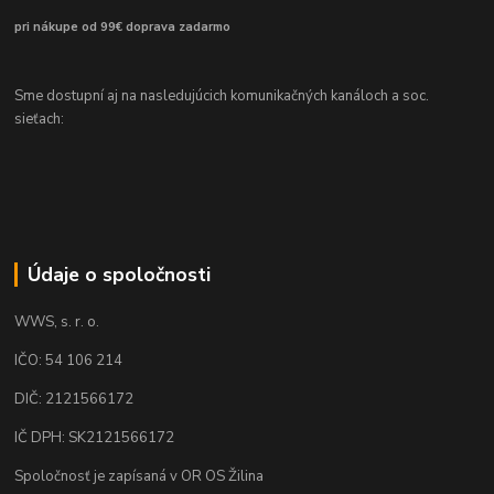
pri nákupe od 99€ doprava zadarmo
Sme dostupní aj na nasledujúcich komunikačných kanáloch a soc.
sieťach:
Údaje o spoločnosti
WWS, s. r. o.
IČO: 54 106 214
DIČ: 2121566172
IČ DPH: SK2121566172
Spoločnosť je zapísaná v OR OS Žilina