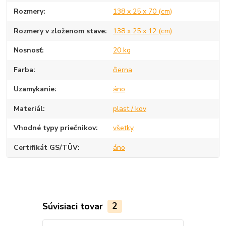
Rozmery
138 x 25 x 70 (cm)
Rozmery v zloženom stave
138 x 25 x 12 (cm)
Nosnosť
20 kg
Farba
čierna
Uzamykanie
áno
Materiál
plast / kov
Vhodné typy priečnikov
všetky
Certifikát GS/TÜV
áno
Súvisiaci tovar
2