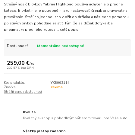
Strešný nosič bicyklov Yakima HighRoad používa uchytenie o predné
koleso. Bicykel nie je potrebné nijako nastavovať, či inak pripravovať na
prevážanie. Stačí ho jednoducho vložiť do držiaka a následne pomocou
poistných prvkov pohodlne zaistiť. Tým, že sa držiak dotýka iba
pneumatiky predného kolesa,...
celý popis
Dostupnosť
Momentálne nedostupné
259,00 €
/
ks
210,57 €
bez DPH
Kód produktu:
YK8002114
Značka:
Yakima
Strážiť cenu / dostupnosť
Kvalita
Kvalitný e-shop s pohodlným výberom tovaru pre Vaše auto.
Všetky platby zadarmo