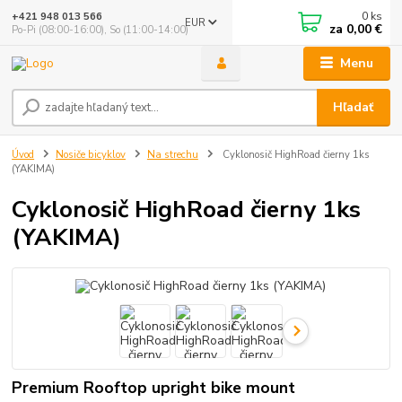
0
ks
+421 948 013 566
EUR
za
0,00 €
Po-Pi (08:00-16:00), So (11:00-14:00)
Menu
Hľadať
Úvod
Nosiče bicyklov
Na strechu
Cyklonosič HighRoad čierny 1ks
(YAKIMA)
Cyklonosič HighRoad čierny 1ks
(YAKIMA)
Premium Rooftop upright bike mount