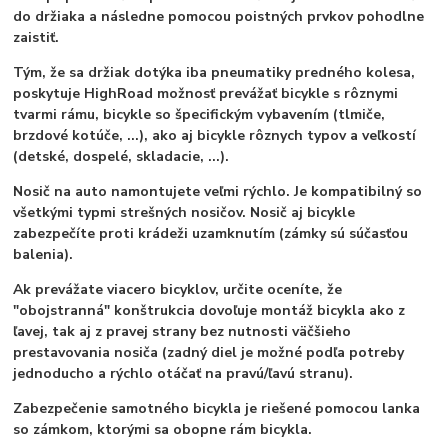
do držiaka a následne pomocou poistných prvkov pohodlne
zaistiť.
Tým, že sa držiak dotýka iba pneumatiky predného kolesa,
poskytuje HighRoad možnosť prevážať bicykle s rôznymi
tvarmi rámu, bicykle so špecifickým vybavením (tlmiče,
brzdové kotúče, ...), ako aj bicykle rôznych typov a veľkostí
(detské, dospelé, skladacie, ...).
Nosič na auto namontujete veľmi rýchlo. Je kompatibilný so
všetkými typmi strešných nosičov. Nosič aj bicykle
zabezpečíte proti krádeži uzamknutím (zámky sú súčasťou
balenia).
Ak prevážate viacero bicyklov, určite oceníte, že
"obojstranná" konštrukcia dovoľuje montáž bicykla ako z
ľavej, tak aj z pravej strany bez nutnosti väčšieho
prestavovania nosiča (zadný diel je možné podľa potreby
jednoducho a rýchlo otáčať na pravú/ľavú stranu).
Zabezpečenie samotného bicykla je riešené pomocou lanka
so zámkom, ktorými sa obopne rám bicykla.