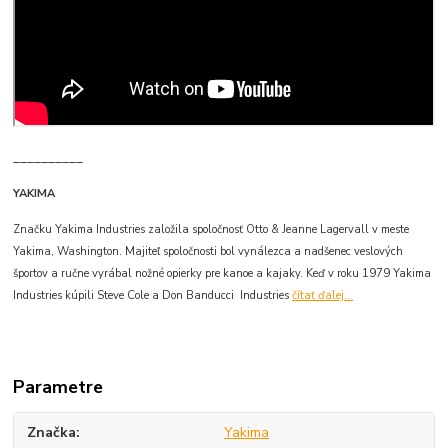
__________
YAKIMA
Značku Yakima Industries založila spoločnosť Otto & Jeanne Lagervall v meste
Yakima, Washington. Majiteľ spoločnosti bol vynálezca a nadšenec veslových
športov a ručne vyrábal nožné opierky pre kanoe a kajaky. Keď v roku 1979 Yakima
Industries kúpili Steve Cole a Don Banducci Industries
čítať ďalej...
Parametre
Značka
Yakima