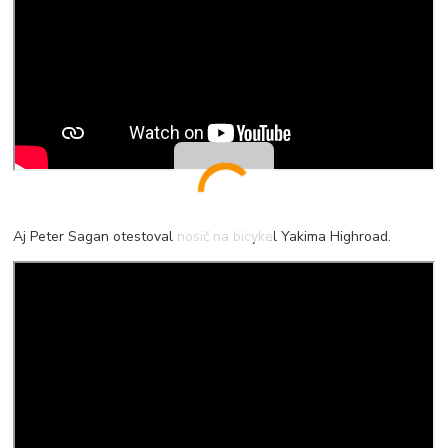
Aj Peter Sagan otestoval nosič na bicykel Yakima Highroad.