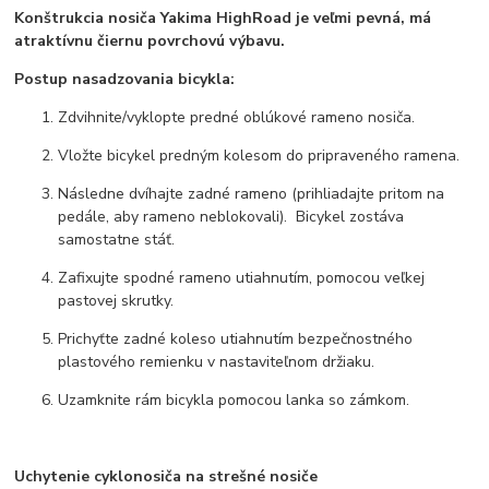
Konštrukcia nosiča Yakima HighRoad je veľmi pevná, má
atraktívnu čiernu povrchovú výbavu.
Postup nasadzovania bicykla:
Zdvihnite/vyklopte predné oblúkové rameno nosiča.
Vložte bicykel predným kolesom do pripraveného ramena.
Následne dvíhajte zadné rameno (prihliadajte pritom na
pedále, aby rameno neblokovali). Bicykel zostáva
samostatne stáť.
Zafixujte spodné rameno utiahnutím, pomocou veľkej
pastovej skrutky.
Prichyťte zadné koleso utiahnutím bezpečnostného
plastového remienku v nastaviteľnom držiaku.
Uzamknite rám bicykla pomocou lanka so zámkom.
Uchytenie cyklonosiča na strešné nosiče