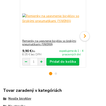
Remienky na upevnenie bicyklov so širokými
Chránič karbó
pneumatikami (YAKIMA)
9,90 €
13,90 €
expedujeme do 1 - 4
/
ks
/
ks
8,05 €
bez DPH
pracovných dní
11,30 €
bez 
Pridať do košíka
Tovar zaradený v kategóriách
Nosiče bicyklov