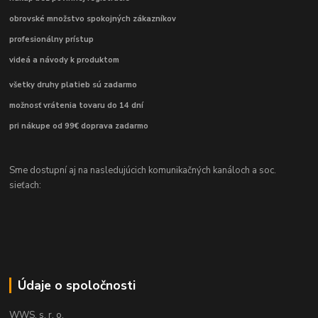
obrovské množstvo spokojných zákazníkov
profesionálny prístup
videá a návody k produktom
všetky druhy platieb sú zadarmo
možnosť vrátenia tovaru do 14 dní
pri nákupe od 99€ doprava zadarmo
Sme dostupní aj na nasledujúcich komunikačných kanáloch a soc.
sieťach:
Údaje o spoločnosti
WWS, s. r. o.