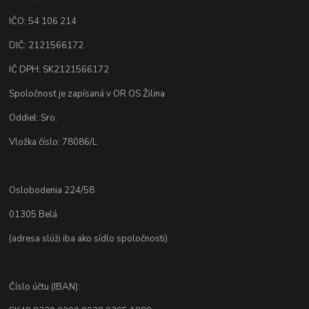
IČO: 54 106 214
DIČ: 2121566172
IČ DPH: SK2121566172
Spoločnosť je zapísaná v OR OS Žilina
Oddiel: Sro.
Vložka číslo: 78086/L
Oslobodenia 224/58
01305 Belá
(adresa slúži iba ako sídlo spoločnosti)
Číslo účtu (IBAN):