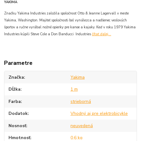
YAKIMA
Značku Yakima Industries založila spoločnosť Otto & Jeanne Lagervall v meste
Yakima, Washington. Majiteľ spoločnosti bol vynálezca a nadšenec veslových
športov a ručne vyrábal nožné opierky pre kanoe a kajaky. Keď v roku 1979 Yakima
Industries kúpili Steve Cole a Don Banducci Industries
čítať ďalej...
Parametre
Značka
Yakima
Dĺžka
1 m
Farba
strieborná
Dodatok
Vhodný aj pre elektrobicykle
Nosnosť
neuvedená
Hmotnosť
0,6 kg