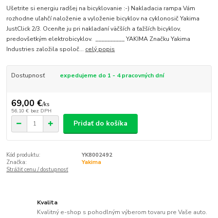
Ušetrite si energiu radšej na bicyklovanie :-) Nakladacia rampa Vám
rozhodne uľahčí naloženie a vyloženie bicyklov na cyklonosič Yakima
JustClick 2/3. Oceníte ju pri nakladaní väčších a ťažších bicyklov,
predovšetkým elektrobicyklov. __________ YAKIMA Značku Yakima
Industries založila spoloč...
celý popis
Dostupnosť
expedujeme do 1 - 4 pracovných dní
69,00 €
/
ks
56,10 €
bez DPH
Pridať do košíka
Kód produktu:
YK8002492
Značka:
Yakima
Strážiť cenu / dostupnosť
Kvalita
Kvalitný e-shop s pohodlným výberom tovaru pre Vaše auto.