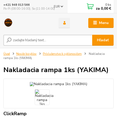
0
ks
+421 948 013 566
EUR
za
0,00 €
Po-Pi (08:00-16:00), So (11:00-14:00)
Menu
Hľadať
Úvod
Nosiče bicyklov
Príslušenstvo k cyklonosičom
Nakladacia
rampa 1ks (YAKIMA)
Nakladacia rampa 1ks (YAKIMA)
ClickRamp