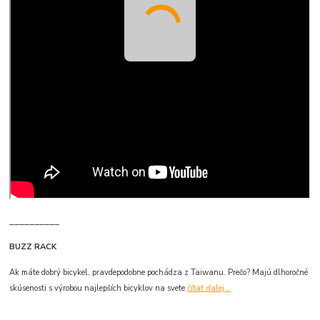
__________
BUZZ RACK
Ak máte dobrý bicykel, pravdepodobne pochádza z Taiwanu. Prečo? Majú dlhoročné
skúsenosti s výrobou najlepších bicyklov na svete
čítať ďalej...