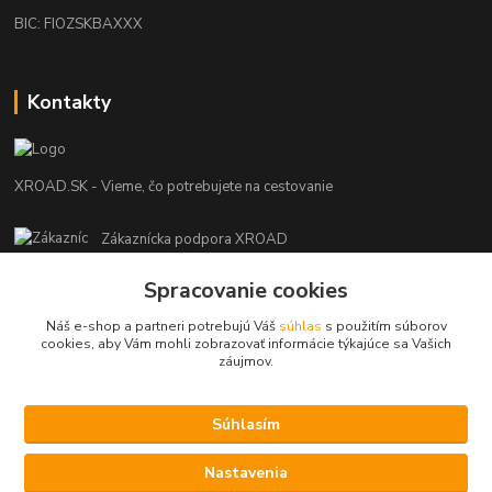
BIC: FIOZSKBAXXX
Kontakty
XROAD.SK - Vieme, čo potrebujete na cestovanie
Zákaznícka podpora XROAD
+421 948 013 566
Spracovanie cookies
Po-Pi (08:00-16:00), So (11:00-14:00)
Náš e-shop a partneri potrebujú Váš
súhlas
s použitím súborov
info@xroad.sk
cookies, aby Vám mohli zobrazovať informácie týkajúce sa Vašich
záujmov.
Súhlasím
Nastavenia cookies.
Nastavenia