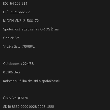
IČO: 54 106 214
DIČ: 2121566172
IČ DPH: SK2121566172
Spoločnosť je zapísaná v OR OS Žilina
Oddiel: Sro.
Vložka číslo: 78086/L
Oslobodenia 224/58
01305 Belá
(adresa slúži iba ako sídlo spoločnosti)
Číslo účtu (IBAN):
SK49 8330 0000 0028 0205 1888