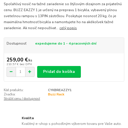
Spoľahlivý nosič na ťažné zariadenie so štýlovým dizajnom za prijateľnú
cenu. BUZZ EAZZY 1 je určený na prepravu 1 bicykla, vybavený plnou
svetelnou rampou s 13PIN zástrčkou. Poskytuje nosnosť 20 kg, čo je
maximálna hmotnosť bicykla a namontujete ho na akékoľvek ťažné
zariadenie. Ak nosič nepoužívat...
celý popis
Dostupnosť
expedujeme do 1 - 4 pracovných dní
259,00 €
/
ks
210,57 €
bez DPH
Pridať do košíka
Kód produktu:
CYKBREAZZY1
Značka:
Buzz Rack
Strážiť cenu / dostupnosť
Kvalita
Kvalitný e-shop s pohodlným výberom tovaru pre Vaše auto.