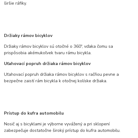
širšie ráfiky.
Držiaky rámov bicyklov
Držiaky rámov bicyklov sú otočné o 360º, vďaka čomu sa
prispôsobia akémukoľvek tvaru rámu bicykla.
Uťahovací popruh držiaka rámov bicyklov
Uťahovací popruh držiaka rámov bicyklov s račňou pevne a
bezpečne zaistí rám bicykla k otočnej kolíske držiaka.
Prístup do kufra automobilu
Nosič aj s bicyklami je výborne vyvážený a pri sklopení
zabezpečuje dostatočne široký prístup do kufra automobilu.