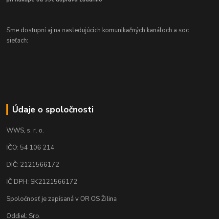
Sme dostupní aj na nasledujúcich komunikačných kanáloch a soc.
sieťach:
Údaje o spoločnosti
WWS, s. r. o.
IČO: 54 106 214
DIČ: 2121566172
IČ DPH: SK2121566172
Spoločnosť je zapísaná v OR OS Žilina
Oddiel: Sro.