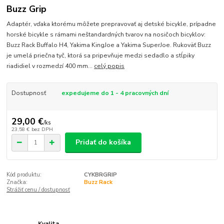
Buzz Grip
Adaptér, vďaka ktorému môžete prepravovať aj detské bicykle, prípadne
horské bicykle s rámami neštandardných tvarov na nosičoch bicyklov:
Buzz Rack Buffalo H4, Yakima KingJoe a Yakima SuperJoe. Rukoväť Buzz
je umelá priečna tyč, ktorá sa pripevňuje medzi sedadlo a stĺpiky
riadidiel v rozmedzí 400 mm...
celý popis
Dostupnosť
expedujeme do 1 - 4 pracovných dní
29,00 €
/
ks
23,58 €
bez DPH
Pridať do košíka
Kód produktu:
CYKBRGRIP
Značka:
Buzz Rack
Strážiť cenu / dostupnosť
Kvalita