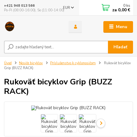
0
ks
+421 948 013 566
EUR
za
0,00 €
Po-Pi (08:00-16:00), So (11:00-14:00)
Menu
Hľadať
Úvod
Nosiče bicyklov
Príslušenstvo k cyklonosičom
Rukoväť bicyklov
Grip (BUZZ RACK)
Rukoväť bicyklov Grip (BUZZ
RACK)