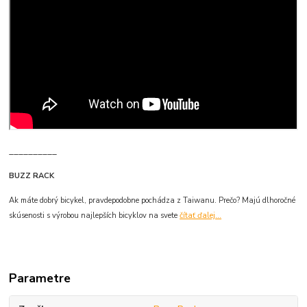
__________
BUZZ RACK
Ak máte dobrý bicykel, pravdepodobne pochádza z Taiwanu. Prečo? Majú dlhoročné
skúsenosti s výrobou najlepších bicyklov na svete
čítať ďalej...
Parametre