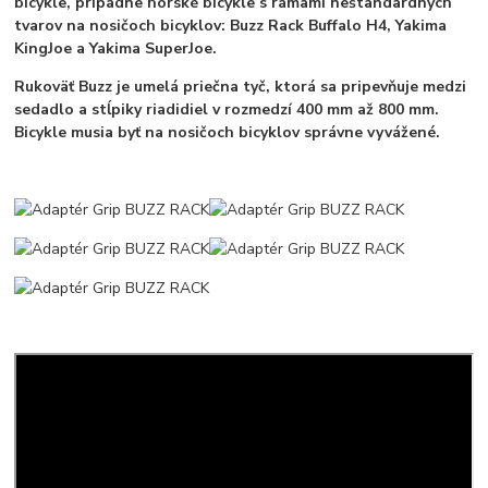
bicykle, prípadne horské bicykle s rámami neštandardných
tvarov na nosičoch bicyklov: Buzz Rack Buffalo H4, Yakima
KingJoe a Yakima SuperJoe.
Rukoväť Buzz je umelá priečna tyč, ktorá sa pripevňuje medzi
sedadlo a stĺpiky riadidiel v rozmedzí 400 mm až 800 mm.
Bicykle musia byť na nosičoch bicyklov správne vyvážené.