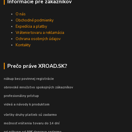
Informácie pre zákazníkov
O nás
Obchodné podmienky
Expedícia a platby
Vrátenie tovaru a reklamácia
Ochrana osobných údajov
Kontakty
Prečo práve XROAD.SK?
nákup bez povinnej registrácie
obrovské množstvo spokojných zákazníkov
profesionálny prístup
videá a návody k produktom
všetky druhy platieb sú zadarmo
možnosť vrátenia tovaru do 14 dní
pri nákupe od 99€ doprava zadarmo