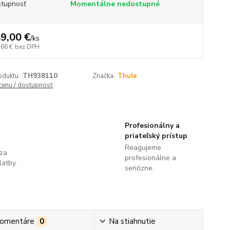
tupnosť
Momentálne nedostupné
9,00 €
/
ks
,66 €
bez DPH
oduktu:
TH938110
Značka:
Thule
 cenu / dostupnosť
Profesionálny a
priateľský prístup
Reagujeme
 za
profesionálne a
latby.
seriózne.
omentáre
0
Na stiahnutie