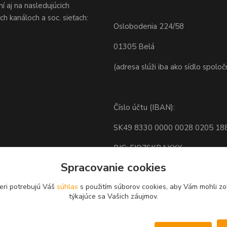
 aj na nasledujúcich
h kanáloch a soc. sieťach:
Oslobodenia 224/58
01305 Belá
(adresa slúži iba ako sídlo spoloč
Číslo účtu (IBAN):
SK49 8330 0000 0028 0205 18
BIC: FIOZSKBAXXX
Spracovanie cookies
eri potrebujú Váš
súhlas
s použitím súborov cookies, aby Vám mohli zo
týkajúce sa Vašich záujmov.
Nastavenia cookies.