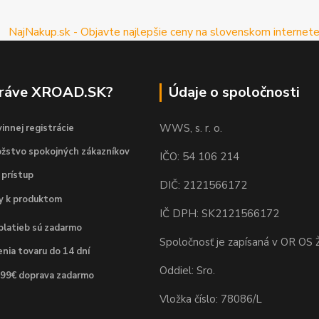
práve XROAD.SK?
Údaje o spoločnosti
WWS, s. r. o.
innej registrácie
žstvo spokojných zákazníkov
IČO: 54 106 214
 prístup
DIČ: 2121566172
dy k produktom
IČ DPH: SK2121566172
platieb sú zadarmo
Spoločnosť je zapísaná v OR OS Ž
nia tovaru do 14 dní
Oddiel: Sro.
 99€ doprava zadarmo
Vložka číslo: 78086/L