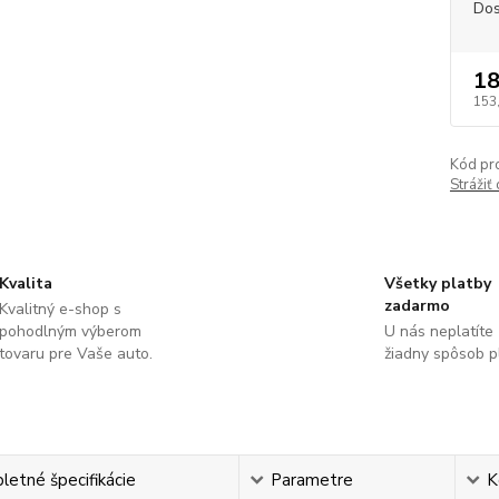
Dos
18
153
Kód pr
Strážiť
Kvalita
Všetky platby
zadarmo
Kvalitný e-shop s
pohodlným výberom
U nás neplatíte
tovaru pre Vaše auto.
žiadny spôsob p
etné špecifikácie
Parametre
K