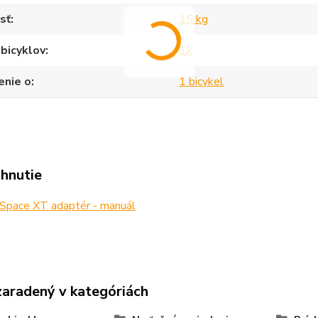
sť
15 kg
bicyklov
1x
enie o
1 bicykel
ahnutie
Space XT adaptér - manuál
zaradený v kategóriách