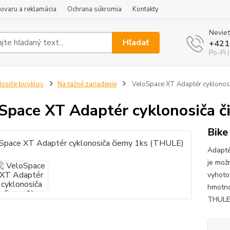
tovaru a reklamácia
Ochrana súkromia
Kontakty
Neviet
Hľadať
+421
Po-Pi 
osiče bicyklov
Na ťažné zariadenie
VeloSpace XT Adaptér cyklonosi
Space XT Adaptér cyklonosiča č
Bike
Adapté
je možn
vyhoto
hmotno
THULE 