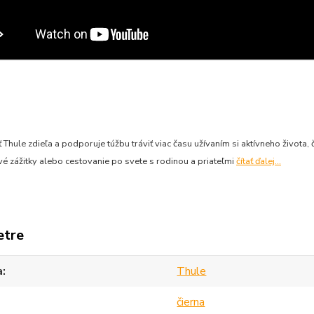
Thule zdieľa a podporuje túžbu tráviť viac času užívaním si aktívneho života,
é zážitky alebo cestovanie po svete s rodinou a priateľmi
čítať ďalej...
etre
a
Thule
čierna