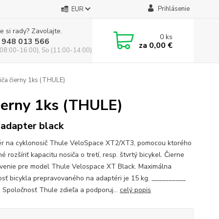
Prihlásenie
EUR
e si rady? Zavolajte.
0
ks
 948 013 566
za
0,00 €
(08:00-16:00), So (11:00-14:00)
ča čierny 1ks (THULE)
ierny 1ks (THULE)
 adapter black
r na cyklonosič Thule VeloSpace XT2/XT3, pomocou ktorého
é rozšíriť kapacitu nosiča o tretí, resp. štvrtý bicykel. Čierne
venie pre model Thule Velospace XT Black. Maximálna
sť bicykla prepravovaného na adaptéri je 15 kg. __________
Spoločnosť Thule zdieľa a podporuj...
celý popis