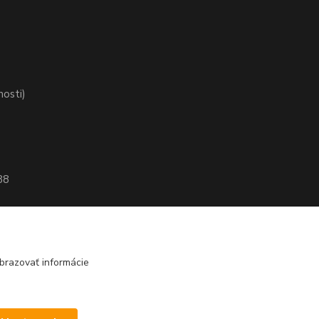
nosti)
88
brazovať informácie