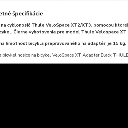
tné špecifikácie
na cyklonosič Thule VeloSpace XT2/XT3, pomocou ktorého j
icykel. Čierne vyhotovenie pre model Thule Velospace XT 
a hmotnosť bicykla prepravovaného na adaptéri je 15 kg.