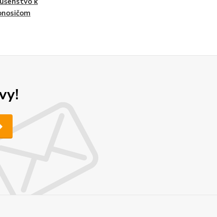
lušenstvo k
onosičom
vy!