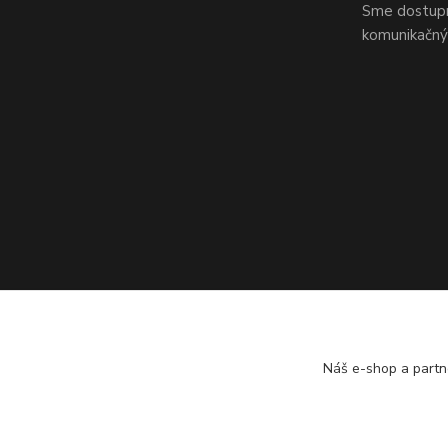
Sme dostupní
komunikačnýc
Náš e-shop a partn