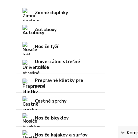
Zimné doplnky
Autoboxy
Nosiče lyží
Univerzálne strešné
nosiče
Prepravné klietky pre
psov
Cestné sprchy
Nosiče bicyklov
Kompl
Nosiče kajakov a surfov