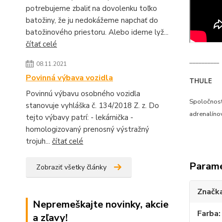
potrebujeme zbaliť na dovolenku toľko
batožiny, že ju nedokážeme napchať do
batožinového priestoru. Alebo ideme lyž...
čítať celé
__________
08.11.2021
Povinná výbava vozidla
THULE
Povinnú výbavu osobného vozidla
Spoločnosť 
stanovuje vyhláška č. 134/2018 Z. z. Do
adrenalínov
tejto výbavy patrí: - lekárnička -
homologizovaný prenosný výstražný
trojuh...
čítať celé
Param
Zobraziť všetky články
Značk
Nepremeškajte novinky, akcie
Farba
a zľavy!