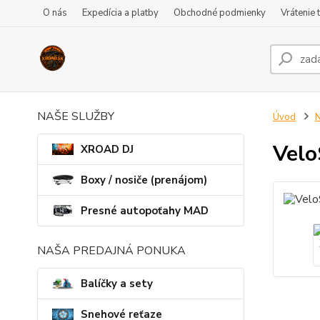
O nás
Expedícia a platby
Obchodné podmienky
Vrátenie 
NAŠE SLUŽBY
Úvod
N
Velo
XROAD DJ
Boxy / nosiče (prenájom)
Presné autopoťahy MAD
NAŠA PREDAJNÁ PONUKA
Balíčky a sety
Snehové reťaze