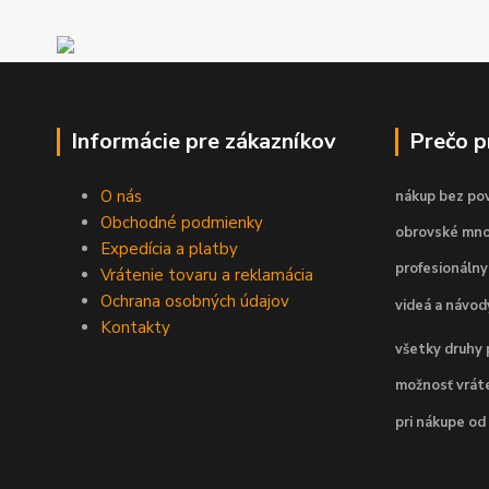
Informácie pre zákazníkov
Prečo 
O nás
nákup bez pov
Obchodné podmienky
obrovské mno
Expedícia a platby
profesionálny
Vrátenie tovaru a reklamácia
Ochrana osobných údajov
videá a návo
Kontakty
všetky druhy 
možnosť vráte
pri nákupe od