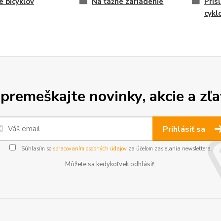
e bicyklov
Na ťažné zariadenie
Prís
cykl
premeškajte novinky, akcie a zľa
Prihlásiť sa
Súhlasím so
spracovaním osobných údajov
za účelom zasielania newslettera.
Môžete sa kedykoľvek odhlásiť.