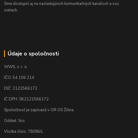
Sme dostupní aj na nasledujúcich komunikačných kanáloch a soc.
sieťach:
Údaje o spoločnosti
WWS, s. r. o.
IČO: 54 106 214
DIČ: 2121566172
IČ DPH: SK2121566172
Spoločnosť je zapísaná v OR OS Žilina
Oddiel: Sro.
Vložka číslo: 78086/L