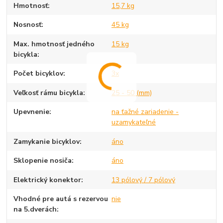
Hmotnosť
15,7 kg
Nosnosť
45 kg
Max. hmotnosť jedného
15 kg
bicykla
Počet bicyklov
3x
Veľkosť rámu bicykla
25 - 50 (mm)
Upevnenie
na ťažné zariadenie -
uzamykateľné
Zamykanie bicyklov
áno
Sklopenie nosiča
áno
Elektrický konektor
13 pólový / 7 pólový
Vhodné pre autá s rezervou
nie
na 5.dverách