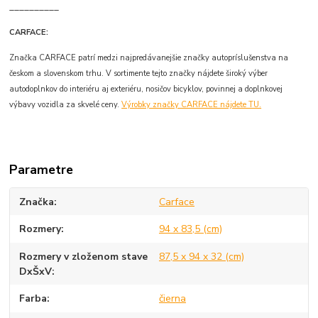
__________
CARFACE:
Značka CARFACE patrí medzi najpredávanejšie značky autopríslušenstva na
českom a slovenskom trhu. V sortimente tejto značky nájdete široký výber
autodoplnkov do interiéru aj exteriéru, nosičov bicyklov, povinnej a doplnkovej
výbavy vozidla za skvelé ceny.
Výrobky značky CARFACE nájdete TU.
Parametre
Značka
Carface
Rozmery
94 x 83,5 (cm)
Rozmery v zloženom stave
87,5 x 94 x 32 (cm)
DxŠxV
Farba
čierna