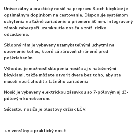
Univerzálny a praktický nosič na prepravu 3-och bicyklov je
optimálnym doplnkom na cestovanie. Disponuje systémom
uchytenia na ťažné zariadenie o priemere 50 mm. Integrovaný
zámok zabezpečí uzamknutie nosiča a zníži riziko
odcudzenia.
Sklopný rám je vybavený uzamykateľnými úchytmi na
upevnenie kolies, ktoré sú zároveň chránené pred
poškriabaním.
Výhodou je možnosť sklopenia nosiča aj s naloženými
bicyklami, takže môžete otvoriť dvere bez toho, aby ste
museli nosič zhodiť z ťažného zariadenia.
Nosič je vybavený elektrickou zásuvkou so 7-pólovým aj 13-
pólovým konektorom.
Súčasťou nosiča je plastový držiak EČV.
univerzálny a praktický nosič