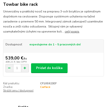
Towbar bike rack
Univerzálny a praktický nosič na prepravu 3-och bicyklov je optimálnym
doplnkom na cestovanie. Disponuje systémom uchytenia na ťažné
zariadenie o priemere 50 mm. Integrovaný zámok zabezpečí uzamknutie
nosiča a zníži riziko odcudzenia. Sklopný rám je vybavený
uzamykateľnými úchytmi na upevnenie koli...
celý popis
Dostupnosť
expedujeme do 1 - 5 pracovných dní
539,00 €
/
ks
438,21 €
bez DPH
Pridať do košíka
Kód produktu:
CF105923EF
Značka:
Carface
Strážiť cenu / dostupnosť
Kvalita