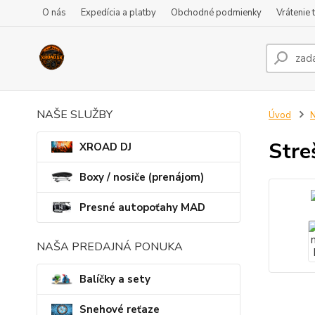
O nás
Expedícia a platby
Obchodné podmienky
Vrátenie 
NAŠE SLUŽBY
Úvod
N
Stre
XROAD DJ
Boxy / nosiče (prenájom)
Presné autopoťahy MAD
NAŠA PREDAJNÁ PONUKA
Balíčky a sety
Snehové reťaze