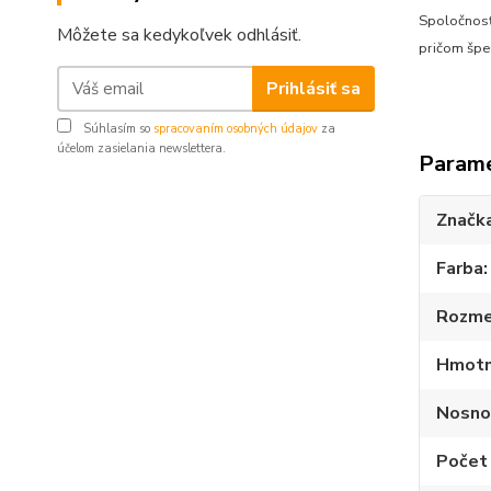
Spoločnosť 
Môžete sa kedykoľvek odhlásiť.
pričom špe
Prihlásiť sa
Súhlasím so
spracovaním osobných údajov
za
účelom zasielania newslettera.
Param
Značk
Farba
Rozme
Hmotn
Nosno
Počet 