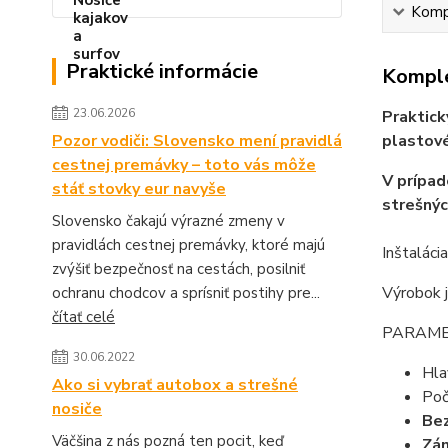
Kompl
Praktické informácie
Komple
23.06.2026
Praktick
Pozor vodiči: Slovensko mení pravidlá
plastové
cestnej premávky – toto vás môže
V prípad
stáť stovky eur navyše
strešnýc
Slovensko čakajú výrazné zmeny v
pravidlách cestnej premávky, ktoré majú
Inštaláci
zvýšiť bezpečnosť na cestách, posilniť
Výrobok j
ochranu chodcov a sprísniť postihy pre...
čítať celé
PARAME
30.06.2022
Hl
Ako si vybrať autobox a strešné
Poč
nosiče
Be
Väčšina z nás pozná ten pocit, keď
Zám