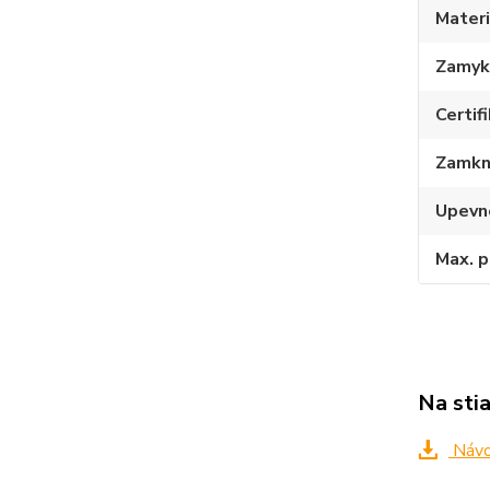
Materi
Zamyka
Certif
Zamkn
Upevn
Max. p
Na sti
Návod