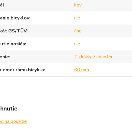
ál
kov
nie bicyklov
nie
ikát GS/TÜV
áno
utie nosiča
nie
enie
T-drážka / adaptér
riemer rámu bicykla
60 mm
ahnutie
 na použitie