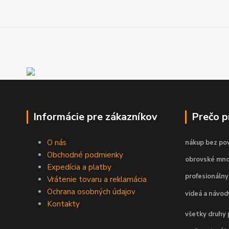
Informácie pre zákazníkov
Prečo 
O nás
nákup bez pov
Obchodné podmienky
obrovské mno
Expedícia a platby
profesionálny
Vrátenie tovaru a reklamácia
Ochrana osobných údajov
videá a návo
Kontakty
všetky druhy 