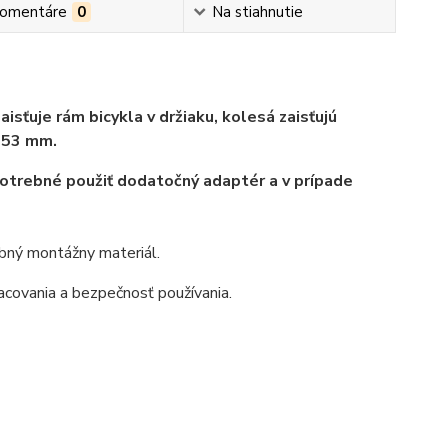
omentáre
0
Na stiahnutie
aisťuje rám bicykla v držiaku, kolesá zaisťujú
y 53 mm.
potrebné použiť dodatočný adaptér a v prípade
ebný montážny materiál.
acovania a bezpečnosť používania.