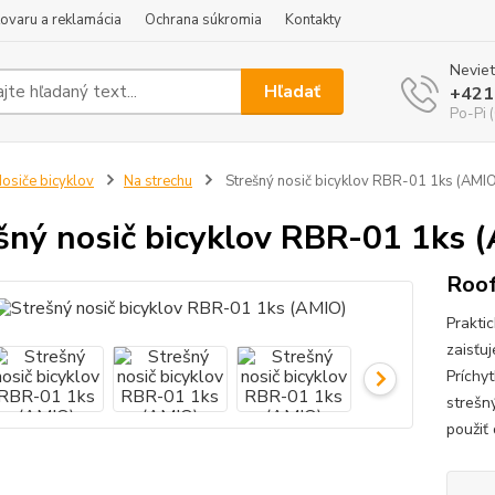
tovaru a reklamácia
Ochrana súkromia
Kontakty
Neviet
Hľadať
+421
Po-Pi 
osiče bicyklov
Na strechu
Strešný nosič bicyklov RBR-01 1ks (AMIO
šný nosič bicyklov RBR-01 1ks 
Roof
Prakti
zaisťuj
Príchy
strešn
použiť