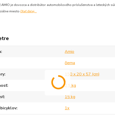
AMIO je dovozca a distribútor automobilového príslušenstva a leteckých súčia
ciálne miesto
čítať ďalej...
etre
a
Amio
čierna
ry
150 x 20 x 57 (cm)
osť
2,9 kg
sť
15 kg
bicyklov
1x