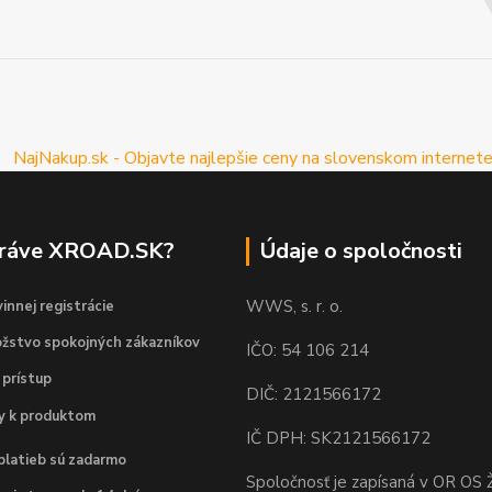
práve XROAD.SK?
Údaje o spoločnosti
WWS, s. r. o.
innej registrácie
žstvo spokojných zákazníkov
IČO: 54 106 214
 prístup
DIČ: 2121566172
dy k produktom
IČ DPH: SK2121566172
platieb sú zadarmo
Spoločnosť je zapísaná v OR OS Ž