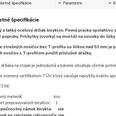
etné špecifikácie
Parametre
K
tné špecifikácie
ý a ľahký oceľový držiak bicyklov. Pevná pracka spoľahlivo z
 popruhy. Príchytky (svorky) na montáž na nosníky do šírk
e strešných nosičov bez T-profilu so šírkou nad 53 mm je 
h nosičov s T-profilom použiť príslušné drážky.
a držiaka na stojan je jednoduchá a balenie obsahuje všetok potr
e ocenený certifikátom TÜV, ktorý zaručuje najvyššiu kvalitu spr
TRE:
avný materiál: kov
et prepravovaných bicyklov: 1
zpečnostný zámok bicykla: nie
ok na zaistenie cyklonosiča: nie