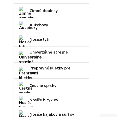
Zimné doplnky
Autoboxy
Nosiče lyží
Univerzálne strešné
nosiče
Prepravné klietky pre
psov
Cestné sprchy
Nosiče bicyklov
Nosiče kajakov a surfov