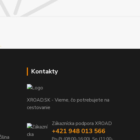
Kontakty
XROAD.SK - Vieme, čo potrebujete na
cestovanie
Zákaznícka podpora XROAD
+421 948 013 566
ilina
Po-Pi (08:00-16:00), So (11:00-