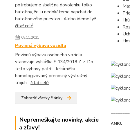
potrebujeme zbaliť na dovolenku toľko
Max
batožiny, že ju nedokážeme napchať do
Pr
batožinového priestoru. Alebo ideme lyž...
Hr
čítať celé
Roz
Uch
08.11.2021
Hm
Povinná výbava vozidla
Povinnú výbavu osobného vozidla
stanovuje vyhláška č. 134/2018 Z. z. Do
tejto výbavy patrí: - lekárnička -
homologizovaný prenosný výstražný
trojuh...
čítať celé
Zobraziť všetky články
________
Nepremeškajte novinky, akcie
AMIO:
a zľavy!