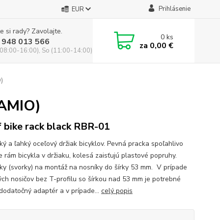
Prihlásenie
EUR
e si rady? Zavolajte.
0
ks
 948 013 566
za
0,00 €
(08:00-16:00), So (11:00-14:00)
)
(AMIO)
 bike rack black RBR-01
cký a ľahký oceľový držiak bicyklov. Pevná pracka spoľahlivo
e rám bicykla v držiaku, kolesá zaisťujú plastové popruhy.
tky (svorky) na montáž na nosníky do šírky 53 mm. V prípade
ých nosičov bez T-profilu so šírkou nad 53 mm je potrebné
 dodatočný adaptér a v prípade...
celý popis