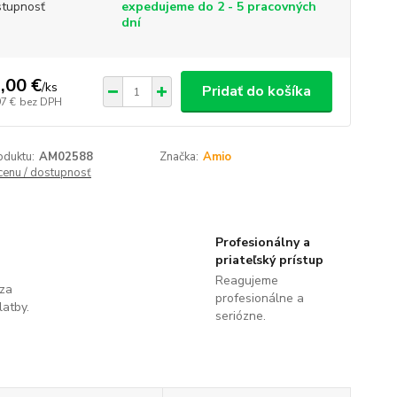
tupnosť
expedujeme do 2 - 5 pracovných
dní
,00 €
/
ks
Pridať do košíka
97 €
bez DPH
oduktu:
AM02588
Značka:
Amio
 cenu / dostupnosť
Profesionálny a
priateľský prístup
Reagujeme
 za
profesionálne a
latby.
seriózne.