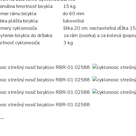
imálna hmotnosť bicykla: 15 kg
iemer rámu bicykla: do 60 mm
úbka plášťa bicykla: ľubovoľná
mery cyklonosiča: šírka 20 cm, nastaviteľná dĺžka 150
ytenie bicykla do držiaka: za rám (svorka) a za kolesá (popru
otnosť cyklonosiča: 3 kg
__