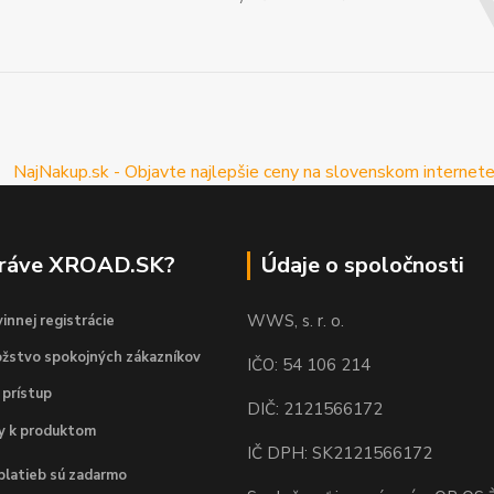
práve XROAD.SK?
Údaje o spoločnosti
WWS, s. r. o.
innej registrácie
žstvo spokojných zákazníkov
IČO: 54 106 214
 prístup
DIČ: 2121566172
dy k produktom
IČ DPH: SK2121566172
platieb sú zadarmo