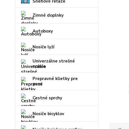
Snehové reťaze
Zimné doplnky
Autoboxy
Nosiče lyží
Univerzálne strešné
nosiče
Prepravné klietky pre
psov
Cestné sprchy
Nosiče bicyklov