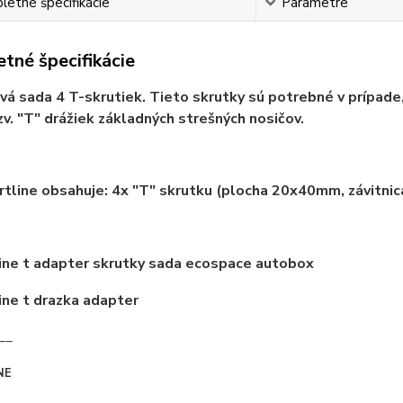
etné špecifikácie
Parametre
tné špecifikácie
á sada 4 T-skrutiek. Tieto skrutky sú potrebné v prípade,
tzv. "T" drážiek základných strešných nosičov.
tline obsahuje: 4x "T" skrutku (plocha 20x40mm, závitnic
__
NE