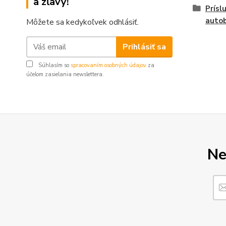
a zľavy!
Prísl
auto
Môžete sa kedykoľvek odhlásiť.
Prihlásiť sa
Súhlasím so
spracovaním osobných údajov
za
účelom zasielania newslettera.
Ne