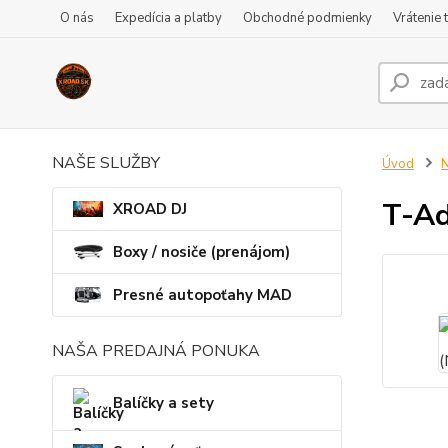
O nás
Expedícia a platby
Obchodné podmienky
Vrátenie 
NAŠE SLUŽBY
Úvod
N
T-Ad
XROAD DJ
Boxy / nosiče (prenájom)
Presné autopoťahy MAD
NAŠA PREDAJNÁ PONUKA
Balíčky a sety