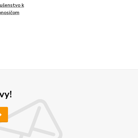
lušenstvo k
onosičom
vy!