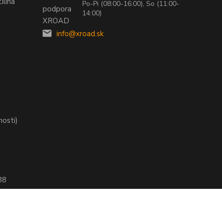
ilina
Po-Pi (08:00-16:00), So (11:00-
14:00)
info@xroad.sk
nosti)
88