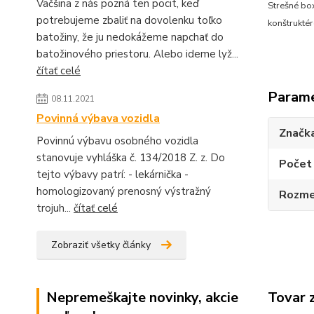
Väčšina z nás pozná ten pocit, keď
Strešné bo
potrebujeme zbaliť na dovolenku toľko
konštruktér
batožiny, že ju nedokážeme napchať do
batožinového priestoru. Alebo ideme lyž...
čítať celé
Param
08.11.2021
Povinná výbava vozidla
Značk
Povinnú výbavu osobného vozidla
stanovuje vyhláška č. 134/2018 Z. z. Do
Počet 
tejto výbavy patrí: - lekárnička -
homologizovaný prenosný výstražný
Rozme
trojuh...
čítať celé
Zobraziť všetky články
Nepremeškajte novinky, akcie
Tovar 