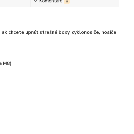
Komentáre
0
 ak chcete upnúť strešné boxy, cyklonosiče, nosiče
a M8)