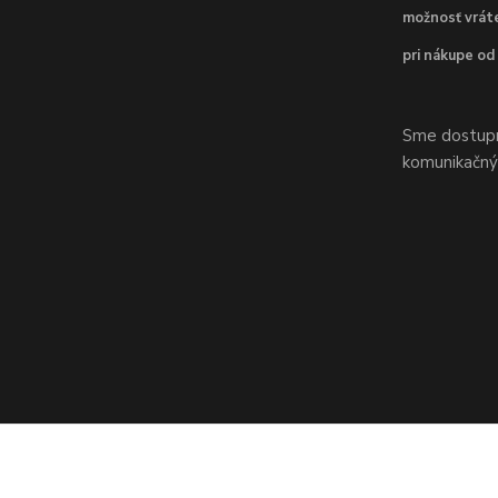
možnosť vráte
pri nákupe od
Sme dostupní
komunikačnýc