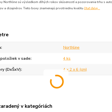
xy Northline sú výsledkom dlhých rokov skúseností a pozorovania trhu s aut
ov a dizajnérov. Tieto boxy znamenajú prvotriednu kvalitu
čítať ďalej...
etre
a
Northline
položiek v sade
4 ks
ry (DxŠxV)
4 x 2 x 6 (cm)
zaradený v kategóriách