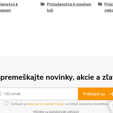
ušenstvo k
Príslušenstvo k nosičom
Prís
boxom
lyží
cykl
premeškajte novinky, akcie a zľa
Prihlásiť sa
Súhlasím so
spracovaním osobných údajov
za účelom zasielania newslettera.
Môžete sa kedykoľvek odhlásiť.