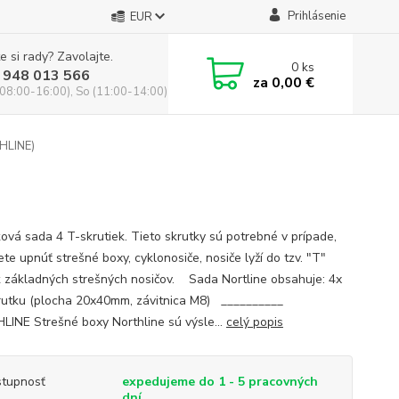
Prihlásenie
EUR
e si rady? Zavolajte.
0
ks
 948 013 566
za
0,00 €
(08:00-16:00), So (11:00-14:00)
HLINE)
ová sada 4 T-skrutiek. Tieto skrutky sú potrebné v prípade,
te upnúť strešné boxy, cyklonosiče, nosiče lyží do tzv. "T"
k základných strešných nosičov. Sada Nortline obsahuje: 4x
rutku (plocha 20x40mm, závitnica M8) __________
INE Strešné boxy Northline sú výsle...
celý popis
tupnosť
expedujeme do 1 - 5 pracovných
dní