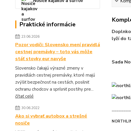
Nosiče kajakov a surfov
Kompl
Komple
Praktické informácie
Doplnkov
23.06.2026
lyží do 
Pozor vodiči: Slovensko mení pravidlá
cestnej premávky – toto vás môže
stáť stovky eur navyše
Sada Nor
Slovensko čakajú výrazné zmeny v
pravidlách cestnej premávky, ktoré majú
zvýšiť bezpečnosť na cestách, posilniť
ochranu chodcov a sprísniť postihy pre...
čítať celé
30.06.2022
________
Ako si vybrať autobox a strešné
NORTHLI
nosiče