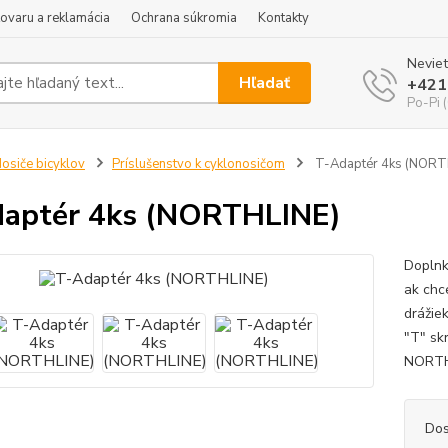
tovaru a reklamácia
Ochrana súkromia
Kontakty
Neviet
Hľadať
+421
Po-Pi 
osiče bicyklov
Príslušenstvo k cyklonosičom
T-Adaptér 4ks (NORT
aptér 4ks (NORTHLINE)
Doplnk
ak chce
drážie
"T" sk
NORTHL
Dos