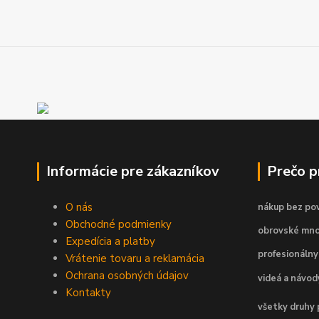
Informácie pre zákazníkov
Prečo 
O nás
nákup bez pov
Obchodné podmienky
obrovské mno
Expedícia a platby
profesionálny
Vrátenie tovaru a reklamácia
Ochrana osobných údajov
videá a návo
Kontakty
všetky druhy 