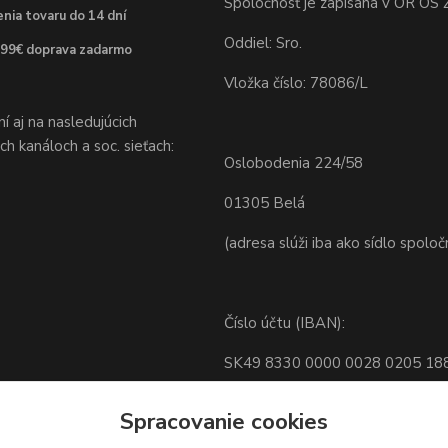
Spoločnosť je zapísaná v OR OS Ž
nia tovaru do 14 dní
Oddiel: Sro.
 99€ doprava zadarmo
Vložka číslo: 78086/L
 aj na nasledujúcich
h kanáloch a soc. sieťach:
Oslobodenia 224/58
01305 Belá
(adresa slúži iba ako sídlo spoloč
Číslo účtu (IBAN):
SK49 8330 0000 0028 0205 18
BIC: FIOZSKBAXXX
Spracovanie cookies