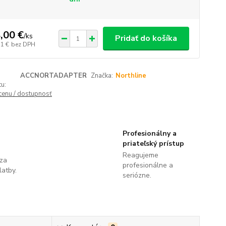
,00 €
/
ks
Pridať do košíka
51 €
bez DPH
ACCNORTADAPTER
Značka:
Northline
u:
 cenu / dostupnosť
Profesionálny a
priateľský prístup
Reagujeme
 za
profesionálne a
latby.
seriózne.