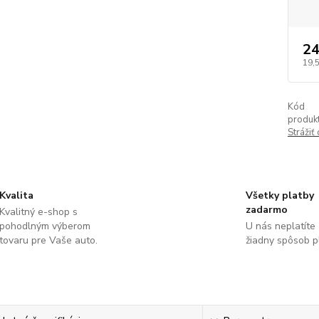
24
19,
Kód
produkt
Strážiť
Kvalita
Všetky platby
zadarmo
Kvalitný e-shop s
pohodlným výberom
U nás neplatíte
tovaru pre Vaše auto.
žiadny spôsob p