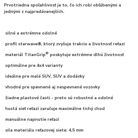
Prvotriedna spoľahlivosť je to, čo ich robí obľúbenými a
jednými z najpredávanejších.
silné a extrémne odolné
profil starwave®, ktorý zvyšuje trakciu a životnosť reťazí
®
materiál TitanGrip
poskytuje extrémne dlhú životnosť
optimálne pre 4x4 varianty
ideálne pre malé SUV, SUV a dodávky
vhodné pre spevnené aj nespevnené vozovky
žiadne plastové časti - preto sú robustné a odolné
hustá sieť reťazí zaručuje maximálne tichý chod
manuálne napnutie reťazí
sila materiálu reťazovej siete: 4,5 mm