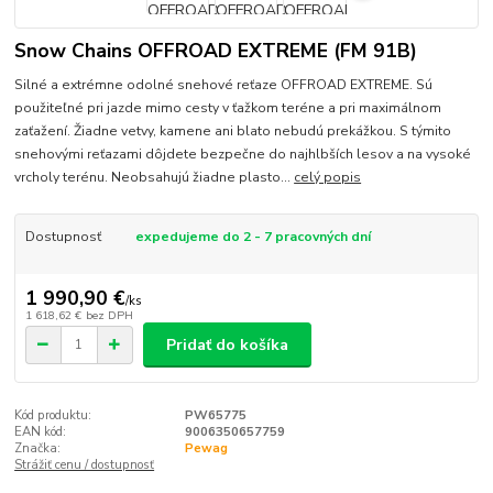
Snow Chains OFFROAD EXTREME (FM 91B)
Silné a extrémne odolné snehové reťaze OFFROAD EXTREME. Sú
použiteľné pri jazde mimo cesty v ťažkom teréne a pri maximálnom
zaťažení. Žiadne vetvy, kamene ani blato nebudú prekážkou. S týmito
snehovými reťazami dôjdete bezpečne do najhlbších lesov a na vysoké
vrcholy terénu. Neobsahujú žiadne plasto...
celý popis
Dostupnosť
expedujeme do 2 - 7 pracovných dní
1 990,90 €
/
ks
1 618,62 €
bez DPH
Pridať do košíka
Kód produktu:
PW65775
EAN kód:
9006350657759
Značka:
Pewag
Strážiť cenu / dostupnosť