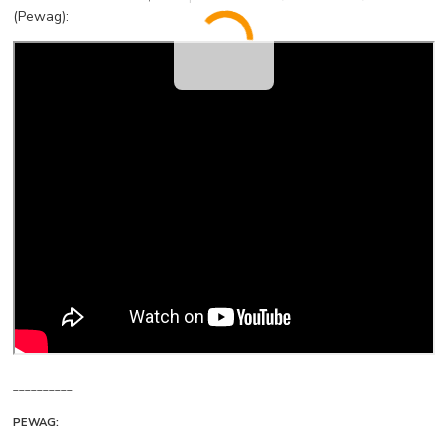
(Pewag):
__________
PEWAG: