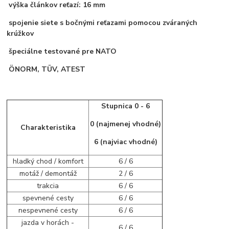
výška článkov reťazí: 16 mm
spojenie siete s bočnými reťazami pomocou zváraných
krúžkov
špeciálne testované pre NATO
ÖNORM, TÜV, ATEST
Stupnica 0 - 6
0 (najmenej vhodné)
Charakteristika
6 (najviac vhodné)
hladký chod / komfort
6 / 6
motáž / demontáž
2 / 6
trakcia
6 / 6
spevnené cesty
6 / 6
nespevnené cesty
6 / 6
jazda v horách -
6 / 6