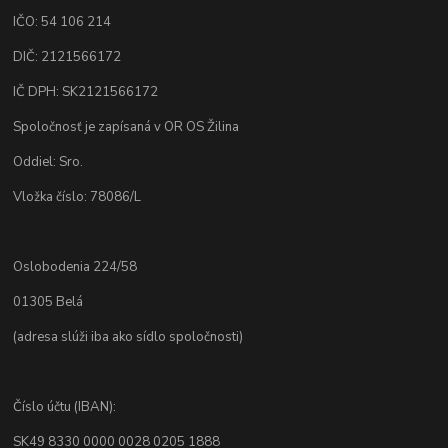
IČO: 54 106 214
DIČ: 2121566172
IČ DPH: SK2121566172
Spoločnosť je zapísaná v OR OS Žilina
Oddiel: Sro.
Vložka číslo: 78086/L
Oslobodenia 224/58
01305 Belá
(adresa slúži iba ako sídlo spoločnosti)
Číslo účtu (IBAN):
SK49 8330 0000 0028 0205 1888