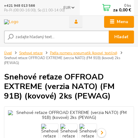
0
ks
+421 948 013 566
EUR
za
0,00 €
Po-Pi (08:00-16:00), So (11:00-14:00)
Menu
Hľadať
Úvod
Snehové reťaze
Podľa rozmeru pneumatík (kovové, textilné)
Snehové reťaze OFFROAD EXTREME (verzia NATO) (FM 91B) (kovové) 2ks
(PEWAG)
Snehové reťaze OFFROAD
EXTREME (verzia NATO) (FM
91B) (kovové) 2ks (PEWAG)