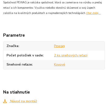
Spoločnosť PEWAG je rakúska spoločnosť, ktorá sa zameriava na výrobu a predaj
reťazí a ich komponentov. Využíva niekoľko storočnú skúsenosť a svoj úspech
založila na kvalitných produktoch a najmodernejších technológiách
čítať ďalej...
Parametre
Značka
Pewag
Počet položiek v sade
2 ks snehových reťazí
Snehové reťaze
Kovové
Na stiahnutie
Návod na montáž