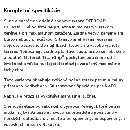
Kompletné špecifikácie
Silné a extrémne odolné snehové reťaze OFFROAD
EXTREME. Sú použiteľné pri jazde mimo cesty v ťažkom
teréne a pri maximálnom zaťažení. Žiadne vetvy, kamene ani
blato nebudú prekážkou. S týmito snehovými reťazami
dôjdete bezpečne do najhlbších lesov a na vysoké vrcholy
terénu. Neobsahujú žiadne plastové časti, preto sú robustné
®
a odolné. Materiál TitanGrip
poskytuje extrémne dlhú
životnosť a vďaka hustej sieti reťazí je zaručený maximálne
tichý chod.
Táto varianta obsahuje zvýšené bočné reťaze pre minimálny
priestor v podbehoch. Sú testované špeciálne pre NATO.
Napnutie reťazí sa vykonáva manuálne (ručne).
Snehové reťaze od rakúskeho výrobcu Pewag, ktoré patria
medzi najkvalitnejšie na svete, sú pravidelne používané v
horských oblastiach, v meste a po spevnených/nespevnených
vozovkách nielen v Rakúsku.