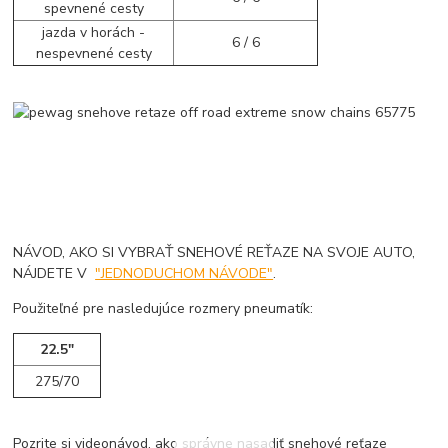
spevnené cesty
jazda v horách -
6 / 6
nespevnené cesty
NÁVOD, AKO SI VYBRAŤ SNEHOVÉ REŤAZE NA SVOJE AUTO,
NÁJDETE V
"JEDNODUCHOM NÁVODE"
.
Použiteľné pre nasledujúce rozmery pneumatík:
22.5"
275/70
Pozrite si videonávod, ako správne nasadiť snehové reťaze