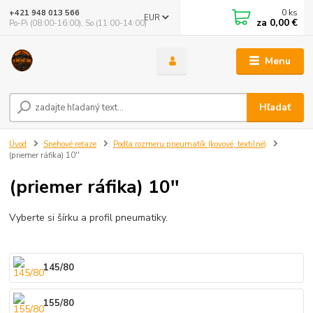
0
ks
+421 948 013 566
EUR
za
0,00 €
Po-Pi (08:00-16:00), So (11:00-14:00)
Menu
Hľadať
Úvod
Snehové reťaze
Podľa rozmeru pneumatík (kovové, textilné)
(priemer ráfika) 10''
(priemer ráfika) 10''
Vyberte si šírku a profil pneumatiky.
145/80
155/80