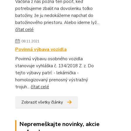
Väčšina z nás pozná ten pocit, keď
potrebujeme zbaliť na dovolenku toľko
batožiny, že ju nedokážeme napchať do
batožinového priestoru. Alebo ideme lyž...
čítať celé
08.11.2021
Povinná výbava vozidla
Povinnú výbavu osobného vozidla
stanovuje vyhláška č. 134/2018 Z. z. Do
tejto výbavy patrí: - lekárnička -
homologizovaný prenosný výstražný
trojuh...
čítať celé
Zobraziť všetky články
Nepremeškajte novinky, akcie