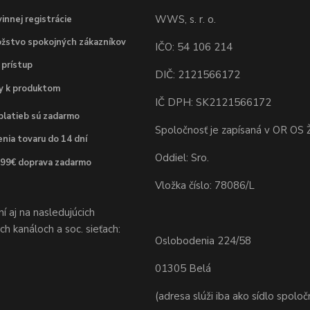
WWS, s. r. o.
innej registrácie
žstvo spokojných zákazníkov
IČO: 54 106 214
 prístup
DIČ: 2121566172
dy k produktom
IČ DPH: SK2121566172
platieb sú zadarmo
Spoločnosť je zapísaná v OR OS Ž
nia tovaru do 14 dní
Oddiel: Sro.
 99€ doprava zadarmo
Vložka číslo: 78086/L
 aj na nasledujúcich
h kanáloch a soc. sieťach:
Oslobodenia 224/58
01305 Belá
(adresa slúži iba ako sídlo spoloč