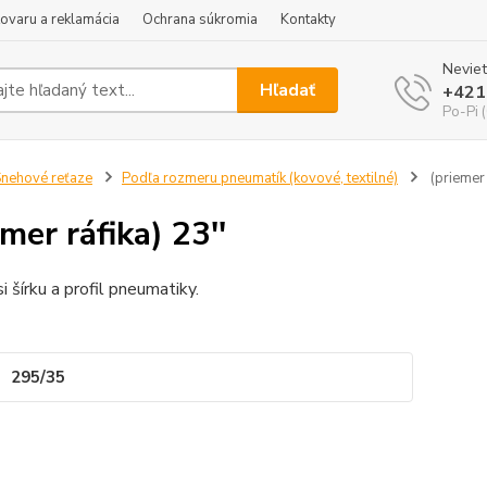
tovaru a reklamácia
Ochrana súkromia
Kontakty
Neviet
Hľadať
+421
Po-Pi 
nehové reťaze
Podľa rozmeru pneumatík (kovové, textilné)
(priemer 
mer ráfika) 23''
i šírku a profil pneumatiky.
295/35