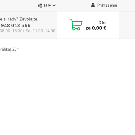
Prihlásenie
EUR
e si rady? Zavolajte.
0
ks
 948 013 566
za
0,00 €
(08:00-16:00), So (11:00-14:00)
ráfika) 23''