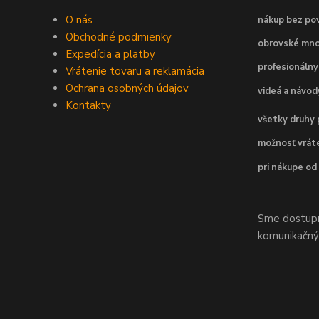
O nás
nákup bez pov
Obchodné podmienky
obrovské mno
Expedícia a platby
profesionálny
Vrátenie tovaru a reklamácia
Ochrana osobných údajov
videá a návo
Kontakty
všetky druhy 
možnosť vráte
pri nákupe od
Sme dostupní
komunikačnýc