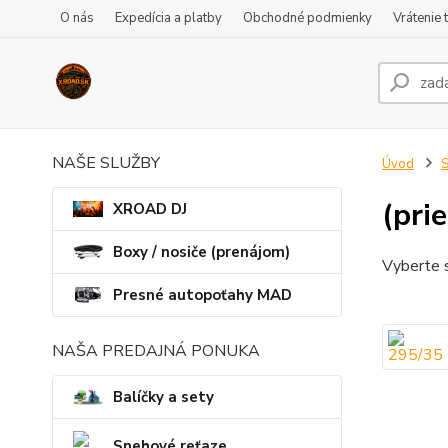
O nás
Expedícia a platby
Obchodné podmienky
Vrátenie 
NAŠE SLUŽBY
Úvod
S
(prie
XROAD DJ
Boxy / nosiče (prenájom)
Vyberte s
Presné autopoťahy MAD
NAŠA PREDAJNÁ PONUKA
Balíčky a sety
Snehové reťaze