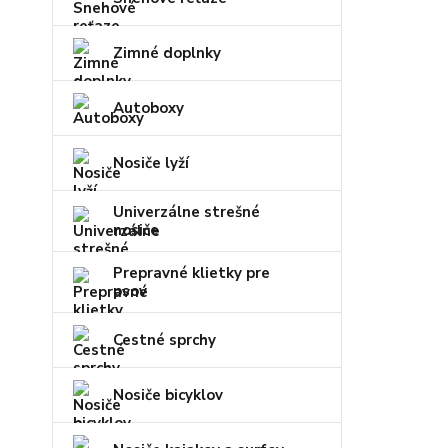
Zimné doplnky
Autoboxy
Nosiče lyží
Univerzálne strešné
nosiče
Prepravné klietky pre
psov
Cestné sprchy
Nosiče bicyklov