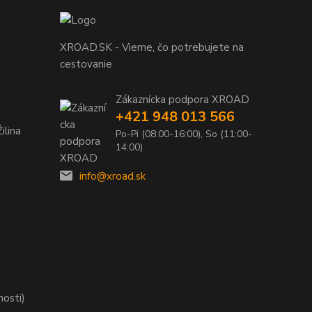
XROAD.SK - Vieme, čo potrebujete na
cestovanie
Zákaznícka podpora XROAD
+421 948 013 566
ilina
Po-Pi (08:00-16:00), So (11:00-
14:00)
info@xroad.sk
nosti)