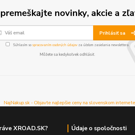
premeškajte novinky, akcie a zľa
Prihlásiť sa
Súhlasím so
spracovaním osobných údajov
za účelom zasielania newslettera.
Môžete sa kedykoľvek odhlásiť.
práve XROAD.SK?
Údaje o spoločnosti