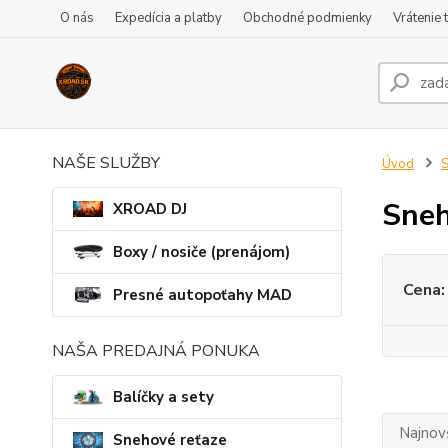
O nás
Expedícia a platby
Obchodné podmienky
Vrátenie 
NAŠE SLUŽBY
Úvod
S
Sneh
XROAD DJ
Boxy / nosiče (prenájom)
Cena:
Presné autopoťahy MAD
NAŠA PREDAJNÁ PONUKA
Balíčky a sety
Najnov
Snehové reťaze