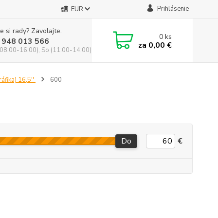
Prihlásenie
EUR
e si rady? Zavolajte.
0
ks
 948 013 566
za
0,00 €
(08:00-16:00), So (11:00-14:00)
ráfika) 16,5''
600
Do
€