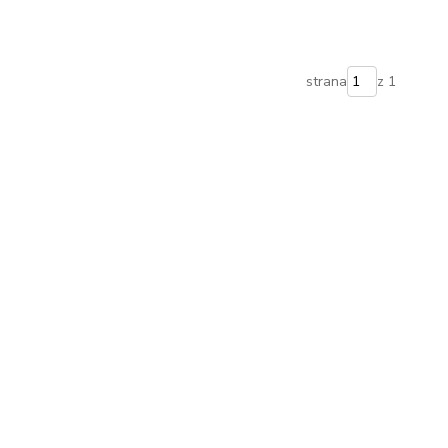
strana
z 1