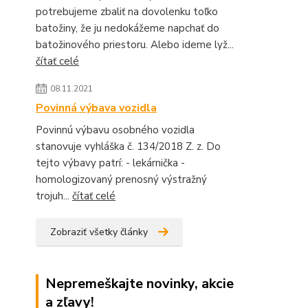
potrebujeme zbaliť na dovolenku toľko
batožiny, že ju nedokážeme napchať do
batožinového priestoru. Alebo ideme lyž...
čítať celé
08.11.2021
Povinná výbava vozidla
Povinnú výbavu osobného vozidla
stanovuje vyhláška č. 134/2018 Z. z. Do
tejto výbavy patrí: - lekárnička -
homologizovaný prenosný výstražný
trojuh...
čítať celé
Zobraziť všetky články
Nepremeškajte novinky, akcie
a zľavy!