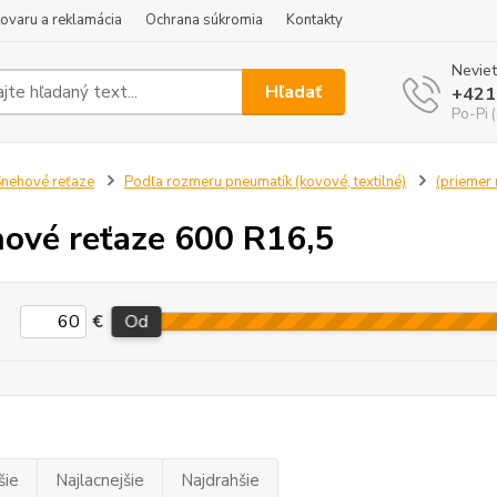
tovaru a reklamácia
Ochrana súkromia
Kontakty
Neviet
Hľadať
+421
Po-Pi 
nehové reťaze
Podľa rozmeru pneumatík (kovové, textilné)
(priemer 
ové reťaze 600 R16,5
€
Od
šie
Najlacnejšie
Najdrahšie