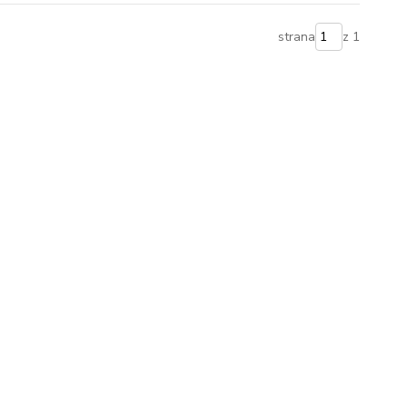
strana
z 1