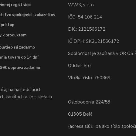
WWS, s. r. o.
innej registrácie
žstvo spokojných zákazníkov
IČO: 54 106 214
 prístup
DIČ: 2121566172
dy k produktom
IČ DPH: SK2121566172
platieb sú zadarmo
Spoločnosť je zapísaná v OR OS Ž
nia tovaru do 14 dní
Oddiel: Sro.
 99€ doprava zadarmo
Vložka číslo: 78086/L
 aj na nasledujúcich
h kanáloch a soc. sieťach:
Oslobodenia 224/58
01305 Belá
(adresa slúži iba ako sídlo spoloč