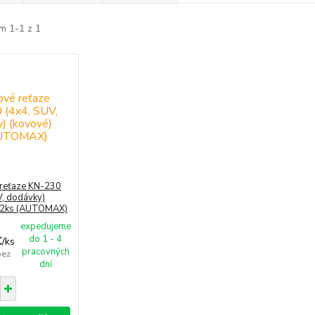
m 1-1 z 1
reťaze KN-230
V, dodávky)
 2ks (AUTOMAX)
expedujeme
do 1 - 4
€
/
ks
pracovných
bez
dní