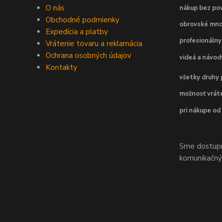
O nás
nákup bez pov
Obchodné podmienky
obrovské mno
Expedícia a platby
profesionálny
Vrátenie tovaru a reklamácia
Ochrana osobných údajov
videá a návo
Kontakty
všetky druhy 
možnosť vráte
pri nákupe od
Sme dostupní
komunikačnýc