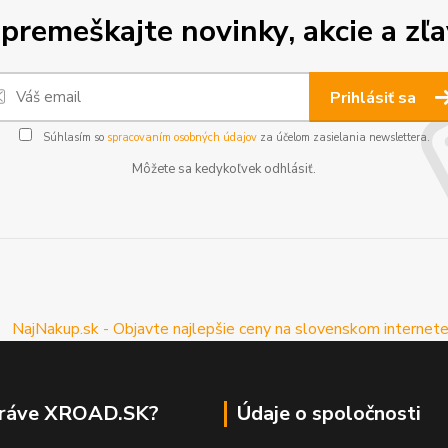
premeškajte novinky, akcie a zľa
Prihlásiť sa
Súhlasím so
spracovaním osobných údajov
za účelom zasielania newslettera.
Môžete sa kedykoľvek odhlásiť.
práve XROAD.SK?
Údaje o spoločnosti