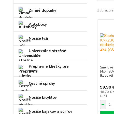
Zimné doplnky
Zobrazuje
Autoboxy
Nosiče lyží
Univerzálne strešné
nosiče
Prepravné klietky pre
Snehové 
psov
(4x4, SU
(kovové)
Cestné sprchy
59,90 
48,70 €
DPH
Nosiče bicyklov
Nosiče kajakov a surfov