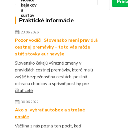
Prida
Praktické informácie
23.06.2026
Pozor vodiči: Slovensko mení pravidlá
cestnej premávky – toto vás môže
stáť stovky eur navyše
Slovensko čakajú výrazné zmeny v
pravidlách cestnej premávky, ktoré majú
zvýšiť bezpečnosť na cestách, posilniť
ochranu chodcov a sprísniť postihy pre...
čítať celé
30.06.2022
Ako si vybrať autobox a strešné
nosiče
Väčšina z nás pozná ten pocit, keď