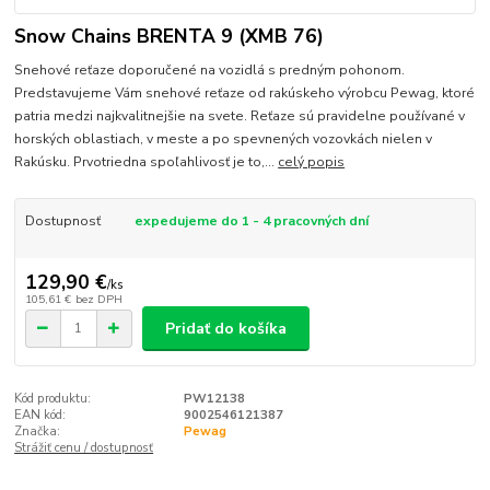
Snow Chains BRENTA 9 (XMB 76)
Snehové reťaze doporučené na vozidlá s predným pohonom.
Predstavujeme Vám snehové reťaze od rakúskeho výrobcu Pewag, ktoré
patria medzi najkvalitnejšie na svete. Reťaze sú pravidelne používané v
horských oblastiach, v meste a po spevnených vozovkách nielen v
Rakúsku. Prvotriedna spoľahlivosť je to,...
celý popis
Dostupnosť
expedujeme do 1 - 4 pracovných dní
129,90 €
/
ks
105,61 €
bez DPH
Pridať do košíka
Kód produktu:
PW12138
EAN kód:
9002546121387
Značka:
Pewag
Strážiť cenu / dostupnosť