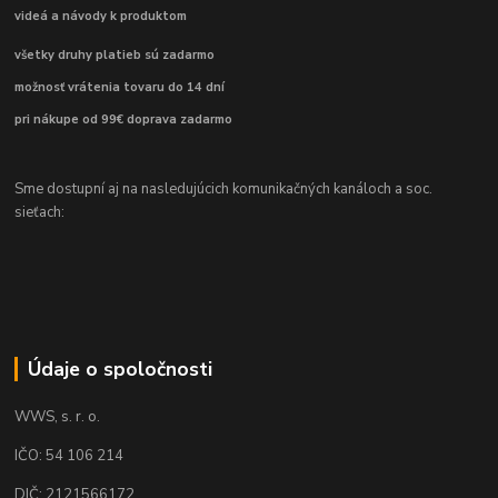
videá a návody k produktom
všetky druhy platieb sú zadarmo
možnosť vrátenia tovaru do 14 dní
pri nákupe od 99€ doprava zadarmo
Sme dostupní aj na nasledujúcich komunikačných kanáloch a soc.
sieťach:
Údaje o spoločnosti
WWS, s. r. o.
IČO: 54 106 214
DIČ: 2121566172