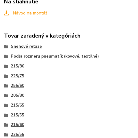
Na stiahnutie
Návod na montáž
Tovar zaradený v kategóriách
Snehové reťaze
Podľa rozmeru pneumatík (kovové, textilné)
215/80
225/75
255/60
205/80
215/65
215/55
215/60
225/55