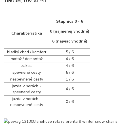
ÖNORM, TÜV, ATEST
Stupnica 0 - 6
0 (najmenej vhodné)
Charakteristika
6 (najviac vhodné)
hladký chod / komfort
5 / 6
motáž / demontáž
4 / 6
trakcia
4 / 6
spevnené cesty
5 / 6
nespevnené cesty
1 / 6
jazda v horách -
4 / 6
spevnené cesty
jazda v horách -
0 / 6
nespevnené cesty