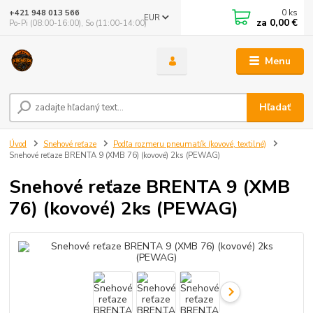
0
ks
+421 948 013 566
EUR
za
0,00 €
Po-Pi (08:00-16:00), So (11:00-14:00)
Menu
Hľadať
Úvod
Snehové reťaze
Podľa rozmeru pneumatík (kovové, textilné)
Snehové reťaze BRENTA 9 (XMB 76) (kovové) 2ks (PEWAG)
Snehové reťaze BRENTA 9 (XMB
76) (kovové) 2ks (PEWAG)