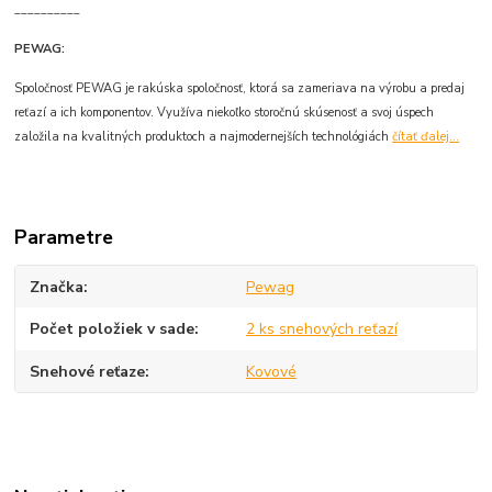
__________
PEWAG:
Spoločnosť PEWAG je rakúska spoločnosť, ktorá sa zameriava na výrobu a predaj
reťazí a ich komponentov. Využíva niekoľko storočnú skúsenosť a svoj úspech
založila na kvalitných produktoch a najmodernejších technológiách
čítať ďalej...
Parametre
Značka
Pewag
Počet položiek v sade
2 ks snehových reťazí
Snehové reťaze
Kovové