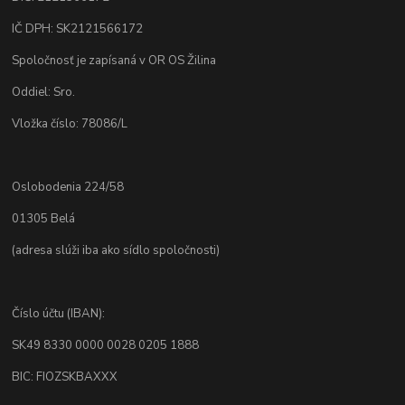
IČ DPH: SK2121566172
Spoločnosť je zapísaná v OR OS Žilina
Oddiel: Sro.
Vložka číslo: 78086/L
Oslobodenia 224/58
01305 Belá
(adresa slúži iba ako sídlo spoločnosti)
Číslo účtu (IBAN):
SK49 8330 0000 0028 0205 1888
BIC: FIOZSKBAXXX