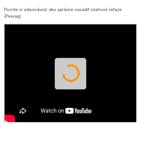
Pozrite si videonávod, ako správne nasadiť snehové reťaze
(Pewag):