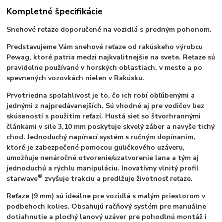
Kompletné špecifikácie
Snehové reťaze doporučené na vozidlá s predným pohonom.
Predstavujeme Vám snehové reťaze od rakúskeho výrobcu
Pewag, ktoré patria medzi najkvalitnejšie na svete. Reťaze sú
pravidelne používané v horských oblastiach, v meste a po
spevnených vozovkách nielen v Rakúsku.
Prvotriedna spoľahlivosť je to, čo ich robí obľúbenými a
jednými z najpredávanejších. Sú vhodné aj pre vodičov bez
skúseností s použitím reťazí. Hustá sieť so štvorhrannými
článkami v sile 3,10 mm poskytuje skvelý záber a navyše tichý
chod. Jednoduchý napínací systém s ručným dopínaním,
ktoré je zabezpečené pomocou guličkového uzáveru,
umožňuje nenáročné otvorenie/uzatvorenie lana a tým aj
jednoduchú a rýchlu manipuláciu. Inovatívny vlnitý profil
®
starwave
zvyšuje trakciu a predlžuje životnosť reťaze.
Reťaze (9 mm) sú ideálne pre vozidlá s malým priestorom v
podbehoch kolies. Obsahujú račňový systém pre manuálne
dotiahnutie a plochý lanový uzáver pre pohodlnú montáž i