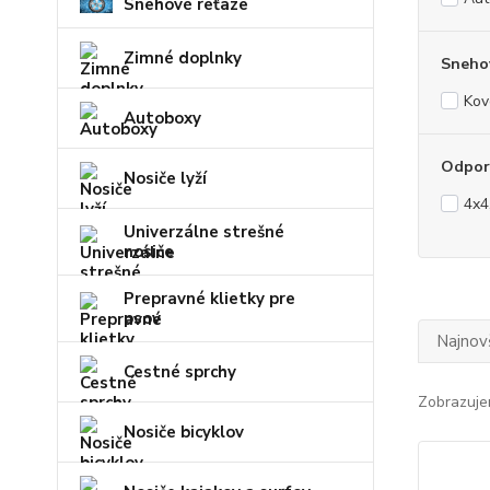
Snehové reťaze
Zimné doplnky
Snehov
Kov
Autoboxy
Odporú
Nosiče lyží
4x4
Univerzálne strešné
nosiče
Prepravné klietky pre
psov
Najnov
Cestné sprchy
Zobrazuje
Nosiče bicyklov