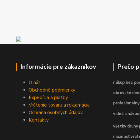
Informácie pre zákazníkov
Prečo 
O nás
nákup bez pov
Obchodné podmienky
obrovské mno
Expedícia a platby
profesionálny
Vrátenie tovaru a reklamácia
Ochrana osobných údajov
videá a návo
Kontakty
všetky druhy 
možnosť vráte