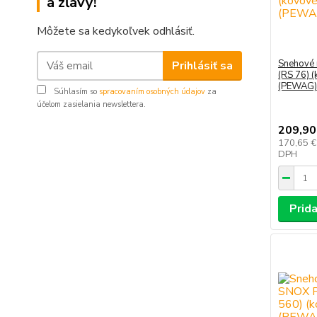
a zľavy!
Môžete sa kedykoľvek odhlásiť.
Snehové
Prihlásiť sa
(RS 76) (
(PEWAG)
Súhlasím so
spracovaním osobných údajov
za
účelom zasielania newslettera.
209,90
170,65 
DPH
Prida