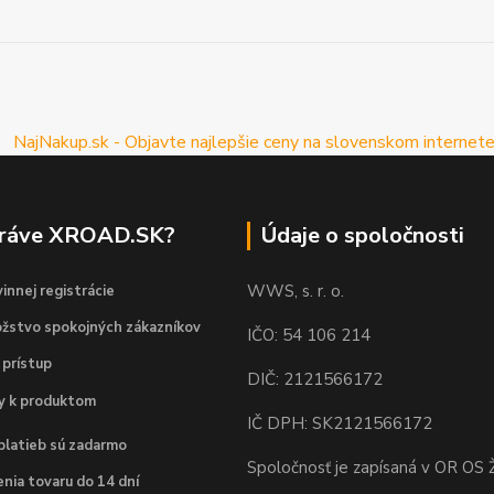
práve XROAD.SK?
Údaje o spoločnosti
WWS, s. r. o.
innej registrácie
žstvo spokojných zákazníkov
IČO: 54 106 214
 prístup
DIČ: 2121566172
dy k produktom
IČ DPH: SK2121566172
platieb sú zadarmo
Spoločnosť je zapísaná v OR OS Ž
nia tovaru do 14 dní