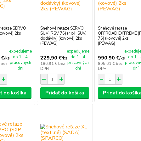
 reťaze SERVO
Snehové reťaze SERVO
Snehové reťaze
kovové) 2ks
SUV (RSV 76) (4x4, SUV,
OFFROAD EXTREME (
dodávky) (kovové) 2ks
76) (kovové) 2ks
(PEWAG)
(PEWAG)
expedujeme
expedujeme
expeduj
do 1 - 4
do 1 - 4
do 1 -
 €
229,90 €
990,90 €
/
ks
/
ks
/
ks
pracovných
pracovných
pracovn
€
bez
186,91 €
bez
805,61 €
bez
dní
dní
dní
DPH
DPH
ť do košíka
Pridať do košíka
Pridať do košík