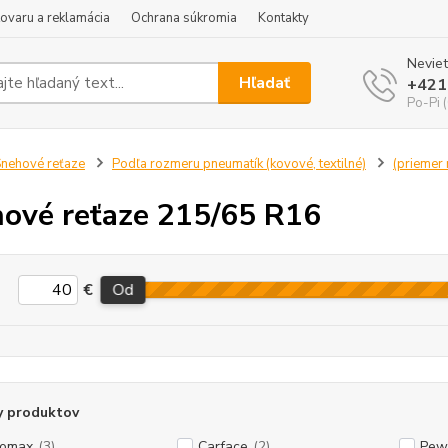
tovaru a reklamácia
Ochrana súkromia
Kontakty
Neviet
Hľadať
+421
Po-Pi 
nehové reťaze
Podľa rozmeru pneumatík (kovové, textilné)
(priemer r
ové reťaze 215/65 R16
€
Od
y produktov
tomax
(3)
Carface
(2)
Pew