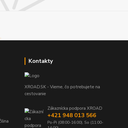
Kontakty
XROAD.SK - Vieme, čo potrebujete na
cestovanie
Zákaznícka podpora XROAD
+421 948 013 566
ilina
Po-Pi (08:00-16:00), So (11:00-
14:00)