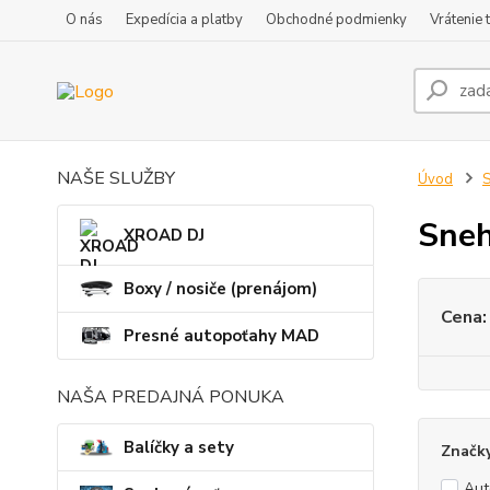
O nás
Expedícia a platby
Obchodné podmienky
Vrátenie 
NAŠE SLUŽBY
Úvod
S
Sneh
XROAD DJ
Boxy / nosiče (prenájom)
Cena:
Presné autopoťahy MAD
NAŠA PREDAJNÁ PONUKA
Balíčky a sety
Značk
Au