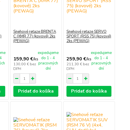
Snehové reťaze BRENTA
Snehové reťaze SERVO
)
C (XMR 77) (kovové) 2ks
SPORT (RSS 75) (kovové)
(PEWAG)
2ks (PEWAG)
eme
expedujeme
expedujeme
 4
do 1 - 4
do 1 - 4
159,90 €
259,90 €
/
ks
/
ks
ých
pracovných
pracovných
130,00 €
bez
211,30 €
bez
dní
dní
DPH
DPH
a
Pridať do košíka
Pridať do košíka