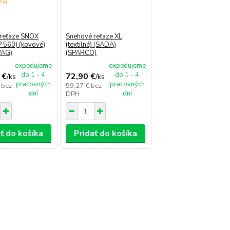
reťaze SNOX
Snehové reťaze XL
 560) (kovové)
(textilné) (SADA)
WAG)
(SPARCO)
expedujeme
expedujeme
do 1 - 4
do 1 - 4
 €
72,90 €
/
ks
/
ks
pracovných
pracovných
€
bez
59,27 €
bez
dní
dní
DPH
ť do košíka
Pridať do košíka