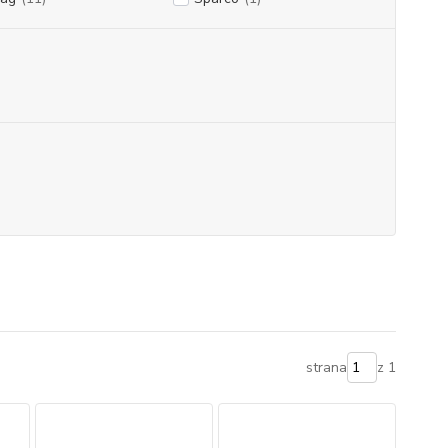
strana
z 1