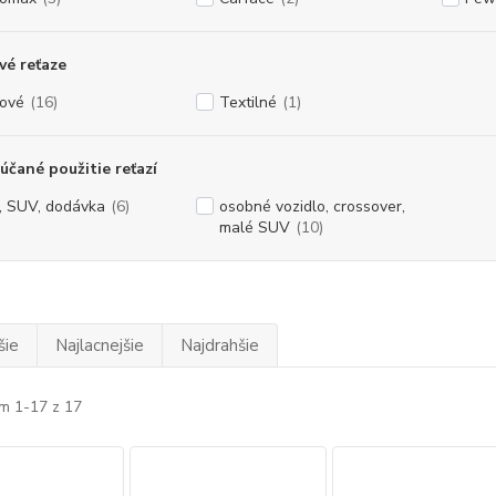
é reťaze
ové
(16)
Textilné
(1)
čané použitie reťazí
, SUV, dodávka
(6)
osobné vozidlo, crossover,
malé SUV
(10)
šie
Najlacnejšie
Najdrahšie
m 1-17 z 17