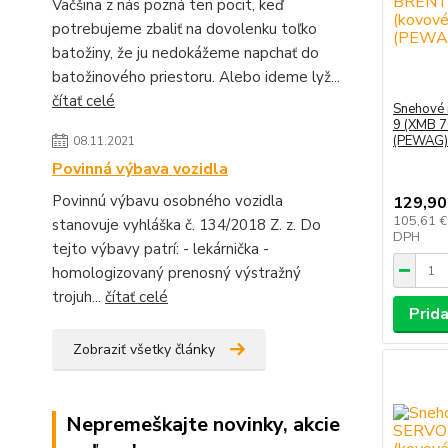
Väčšina z nás pozná ten pocit, keď
potrebujeme zbaliť na dovolenku toľko
batožiny, že ju nedokážeme napchať do
batožinového priestoru. Alebo ideme lyž...
čítať celé
Snehové
9 (XMB 7
(PEWAG)
08.11.2021
Povinná výbava vozidla
Povinnú výbavu osobného vozidla
129,90
105,61 
stanovuje vyhláška č. 134/2018 Z. z. Do
DPH
tejto výbavy patrí: - lekárnička -
homologizovaný prenosný výstražný
trojuh...
čítať celé
Prida
Zobraziť všetky články
Nepremeškajte novinky, akcie