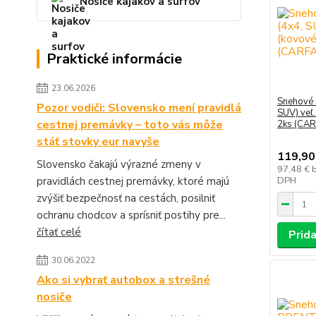
Nosiče kajakov a surfov
Praktické informácie
23.06.2026
Snehové 
Pozor vodiči: Slovensko mení pravidlá
SUV) veľ
cestnej premávky – toto vás môže
2ks (CA
stáť stovky eur navyše
119,90
Slovensko čakajú výrazné zmeny v
97,48 €
pravidlách cestnej premávky, ktoré majú
DPH
zvýšiť bezpečnosť na cestách, posilniť
ochranu chodcov a sprísniť postihy pre...
čítať celé
Prida
30.06.2022
Ako si vybrať autobox a strešné
nosiče