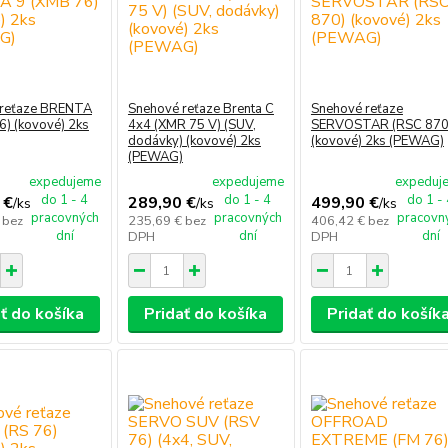
 reťaze BRENTA
Snehové reťaze Brenta C
Snehové reťaze
6) (kovové) 2ks
4x4 (XMR 75 V) (SUV,
SERVOSTAR (RSC 870
dodávky) (kovové) 2ks
(kovové) 2ks (PEWAG)
(PEWAG)
expedujeme
expedujeme
expeduj
do 1 - 4
do 1 - 4
do 1 -
 €
289,90 €
499,90 €
/
ks
/
ks
/
ks
pracovných
pracovných
pracovn
€
bez
235,69 €
bez
406,42 €
bez
dní
dní
dní
DPH
DPH
ť do košíka
Pridať do košíka
Pridať do košík