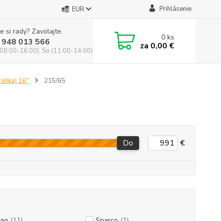
Prihlásenie
EUR
e si rady? Zavolajte.
0
ks
 948 013 566
za
0,00 €
(08:00-16:00), So (11:00-14:00)
áfika) 16''
215/65
Do
€
ag
(11)
Sparco
(1)