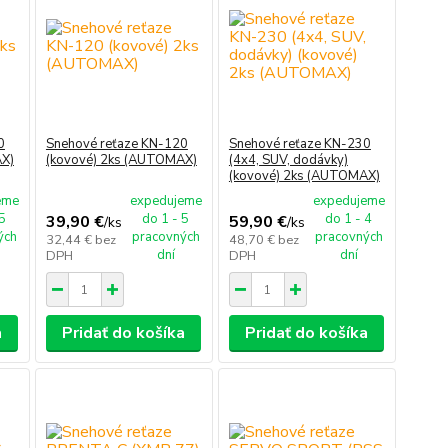
0
Snehové reťaze KN-120
Snehové reťaze KN-230
AX)
(kovové) 2ks (AUTOMAX)
(4x4, SUV, dodávky)
(kovové) 2ks (AUTOMAX)
eme
expedujeme
expedujeme
 5
do 1 - 5
do 1 - 4
39,90 €
59,90 €
/
ks
/
ks
ých
pracovných
pracovných
32,44 €
bez
48,70 €
bez
dní
dní
DPH
DPH
a
Pridať do košíka
Pridať do košíka