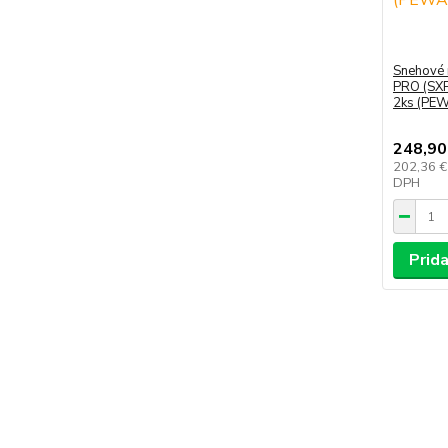
Snehové 
PRO (SXP
2ks (PE
248,90
202,36 
DPH
Prida