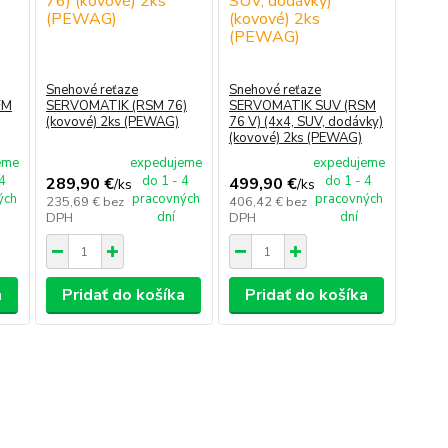
Snehové reťaze
Snehové reťaze
FM
SERVOMATIK (RSM 76)
SERVOMATIK SUV (RSM
(kovové) 2ks (PEWAG)
76 V) (4x4, SUV, dodávky)
(kovové) 2ks (PEWAG)
eme
expedujeme
expedujeme
 4
do 1 - 4
do 1 - 4
289,90 €
499,90 €
/
ks
/
ks
ých
pracovných
pracovných
235,69 €
bez
406,42 €
bez
dní
dní
DPH
DPH
a
Pridať do košíka
Pridať do košíka