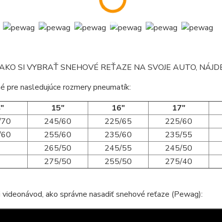
AKO SI VYBRAŤ SNEHOVÉ REŤAZE NA SVOJE AUTO, NÁJ
é pre nasledujúce rozmery pneumatík:
"
15"
16"
17"
/70
245/60
225/65
225/60
/60
255/60
235/60
235/55
265/50
245/55
245/50
275/50
255/50
275/40
i videonávod, ako správne nasadiť snehové reťaze (Pewag):