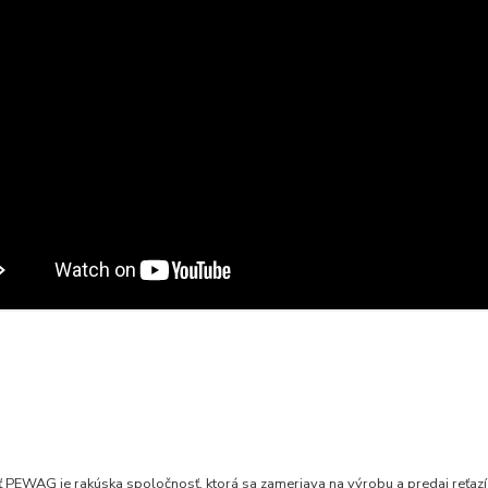
 PEWAG je rakúska spoločnosť, ktorá sa zameriava na výrobu a predaj reťazí