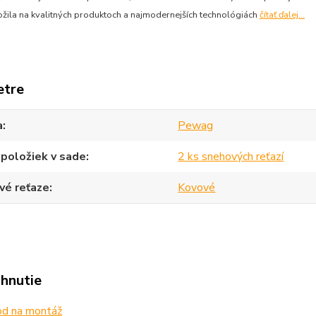
ožila na kvalitných produktoch a najmodernejších technológiách
čítať ďalej...
etre
a
Pewag
položiek v sade
2 ks snehových reťazí
vé reťaze
Kovové
ahnutie
d na montáž