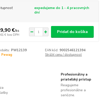
tupnosť
expedujeme do 1 - 4 pracovných
dní
9,90 €
/
ks
Pridať do košíka
,61 €
bez DPH
oduktu:
PW12139
EAN kód:
9002546121394
Pewag
Strážiť cenu / dostupnosť
Profesionálny a
priateľský prístup
Reagujeme
 za
profesionálne a
latby.
seriózne.