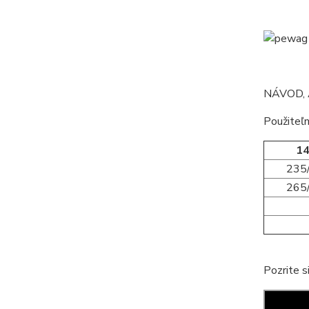
NÁVOD, 
Použiteľn
14
235
265
Pozrite s