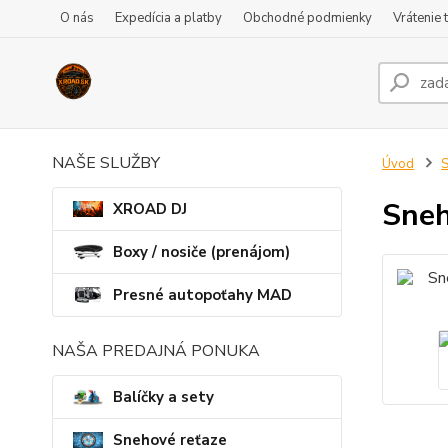
O nás
Expedícia a platby
Obchodné podmienky
Vrátenie 
NAŠE SLUŽBY
Úvod
S
Sneh
XROAD DJ
Boxy / nosiče (prenájom)
Presné autopoťahy MAD
NAŠA PREDAJNÁ PONUKA
Balíčky a sety
Snehové reťaze