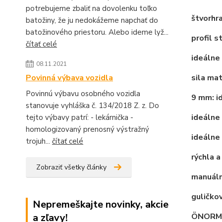
potrebujeme zbaliť na dovolenku toľko
štvorhr
batožiny, že ju nedokážeme napchať do
batožinového priestoru. Alebo ideme lyž...
profil s
čítať celé
ideálne 
08.11.2021
Povinná výbava vozidla
sila mat
Povinnú výbavu osobného vozidla
9 mm: i
stanovuje vyhláška č. 134/2018 Z. z. Do
ideálne
tejto výbavy patrí: - lekárnička -
homologizovaný prenosný výstražný
ideálne 
trojuh...
čítať celé
rýchla a
Zobraziť všetky články
manuálne
guličkov
Nepremeškajte novinky, akcie
a zľavy!
ÖNORM,