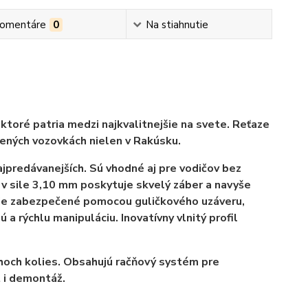
omentáre
0
Na stiahnutie
oré patria medzi najkvalitnejšie na svete. Reťaze
nených vozovkách nielen v Rakúsku.
najpredávanejších. Sú vhodné aj pre vodičov bez
 v sile 3,10 mm poskytuje skvelý záber a navyše
é je zabezpečené pomocou guličkového uzáveru,
a rýchlu manipuláciu. Inovatívny vlnitý profil
hoch kolies. Obsahujú račňový systém pre
 i demontáž.