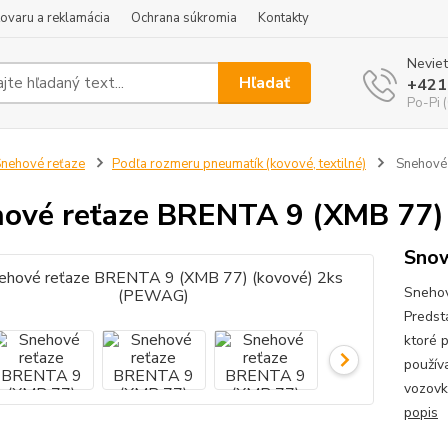
tovaru a reklamácia
Ochrana súkromia
Kontakty
Neviet
Hľadať
+421
Po-Pi 
nehové reťaze
Podľa rozmeru pneumatík (kovové, textilné)
Snehové 
ové reťaze BRENTA 9 (XMB 77)
Snow
Snehov
Predst
ktoré 
použív
vozovká
popis