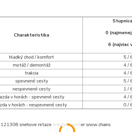
Stupnica
0 (najmene
Charakteristika
6 (najviac
hladký chod / komfort
5 / 
motáž / demontáž
4 / 
trakcia
4 / 
spevnené cesty
5 / 
nespevnené cesty
1 / 
jazda v horách - spevnené cesty
4 / 
azda v horách - nespevnené cesty
0 / 