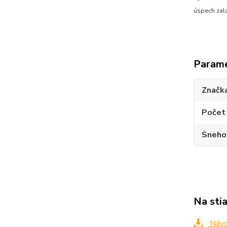
úspech zal
Param
Značk
Počet 
Sneho
Na sti
Návo