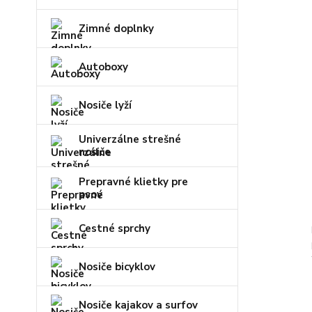
Zimné doplnky
Autoboxy
Nosiče lyží
Univerzálne strešné
nosiče
Prepravné klietky pre
psov
Cestné sprchy
Nosiče bicyklov
Nosiče kajakov a surfov