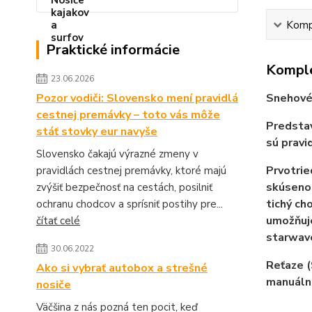
Kompl
Praktické informácie
Komple
23.06.2026
Pozor vodiči: Slovensko mení pravidlá
Snehové
cestnej premávky – toto vás môže
Predstav
stáť stovky eur navyše
sú pravi
Slovensko čakajú výrazné zmeny v
Prvotrie
pravidlách cestnej premávky, ktoré majú
skúsenos
zvýšiť bezpečnosť na cestách, posilniť
tichý ch
ochranu chodcov a sprísniť postihy pre...
umožňuje
čítať celé
starwav
30.06.2022
Reťaze (
Ako si vybrať autobox a strešné
manuálne
nosiče
Väčšina z nás pozná ten pocit, keď