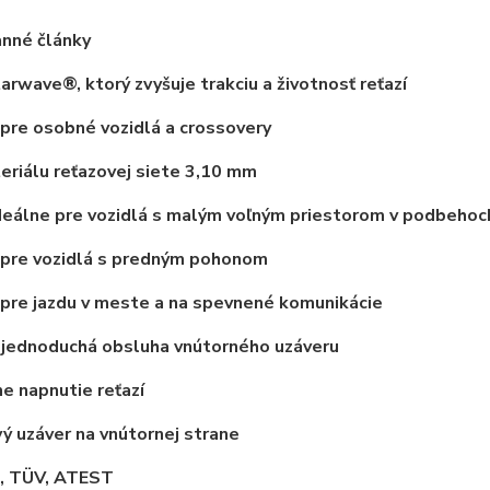
anné články
tarwave®, ktorý zvyšuje trakciu a životnosť reťazí
pre osobné vozidlá a crossovery
eriálu reťazovej siete 3,10 mm
deálne pre vozidlá s malým voľným priestorom v podbehoc
 pre vozidlá s predným pohonom
pre jazdu v meste a na spevnené komunikácie
 jednoduchá obsluha vnútorného uzáveru
 napnutie reťazí
ý uzáver na vnútornej strane
 TÜV, ATEST