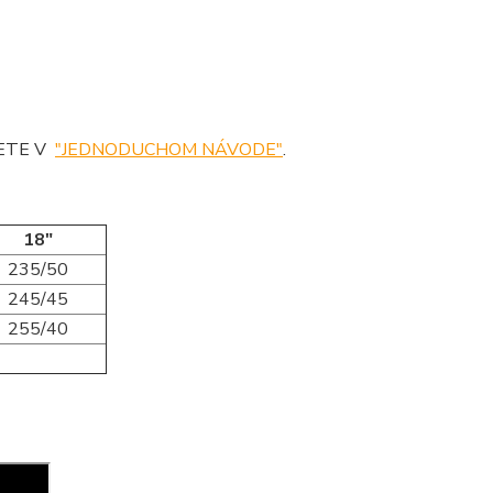
DETE V
"JEDNODUCHOM NÁVODE"
.
18"
235/50
245/45
255/40