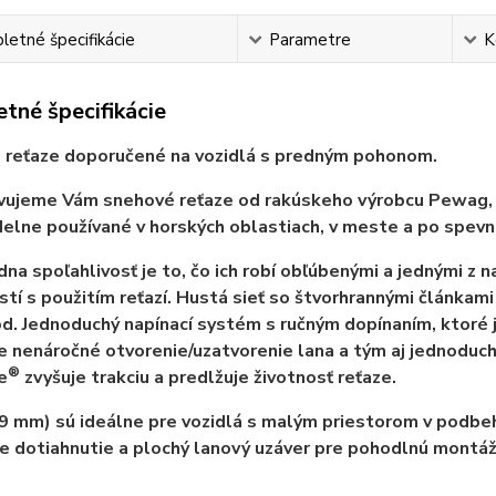
etné špecifikácie
Parametre
K
tné špecifikácie
 reťaze doporučené na vozidlá s predným pohonom.
ujeme Vám snehové reťaze od rakúskeho výrobcu Pewag, kt
delne používané v horských oblastiach, v meste a po spev
dna spoľahlivosť je to, čo ich robí obľúbenými a jednými z 
tí s použitím reťazí. Hustá sieť so štvorhrannými článkami
od. Jednoduchý napínací systém s ručným dopínaním, ktor
 nenáročné otvorenie/uzatvorenie lana a tým aj jednoduchú 
®
e
zvyšuje trakciu a predlžuje životnosť reťaze.
9 mm) sú ideálne pre vozidlá s malým priestorom v podbe
 dotiahnutie a plochý lanový uzáver pre pohodlnú montáž