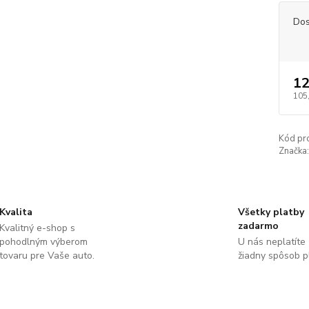
Dos
12
105
Kód pr
Značka:
Kvalita
Všetky platby
zadarmo
Kvalitný e-shop s
pohodlným výberom
U nás neplatíte
tovaru pre Vaše auto.
žiadny spôsob p