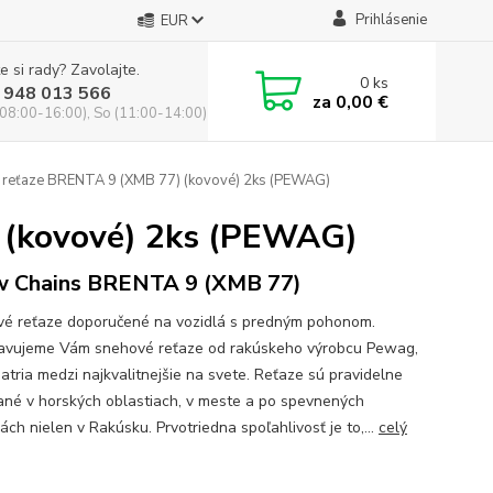
Prihlásenie
EUR
e si rady? Zavolajte.
0
ks
 948 013 566
za
0,00 €
(08:00-16:00), So (11:00-14:00)
reťaze BRENTA 9 (XMB 77) (kovové) 2ks (PEWAG)
 (kovové) 2ks (PEWAG)
 Chains BRENTA 9 (XMB 77)
é reťaze doporučené na vozidlá s predným pohonom.
avujeme Vám snehové reťaze od rakúskeho výrobcu Pewag,
patria medzi najkvalitnejšie na svete. Reťaze sú pravidelne
ané v horských oblastiach, v meste a po spevnených
ch nielen v Rakúsku. Prvotriedna spoľahlivosť je to,...
celý