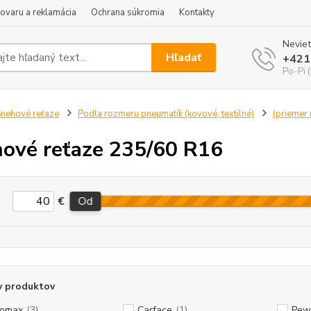
tovaru a reklamácia
Ochrana súkromia
Kontakty
Neviet
Hľadať
+421
Po-Pi 
nehové reťaze
Podľa rozmeru pneumatík (kovové, textilné)
(priemer r
ové reťaze 235/60 R16
€
Od
y produktov
tomax
(3)
Carface
(1)
Pew