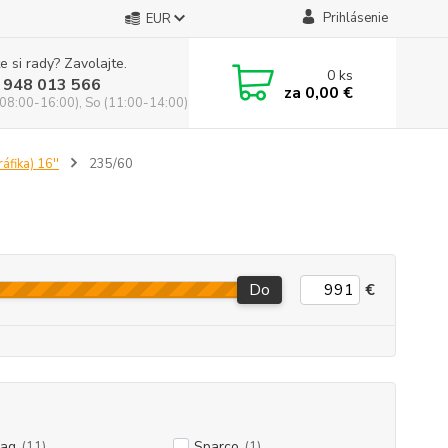
Prihlásenie
EUR
e si rady? Zavolajte.
0
ks
 948 013 566
za
0,00 €
(08:00-16:00), So (11:00-14:00)
áfika) 16''
235/60
Do
€
ag
(11)
Sparco
(1)