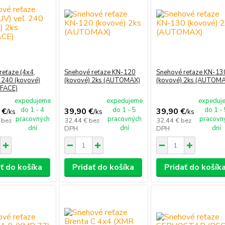
reťaze (4x4,
Snehové reťaze KN-120
Snehové reťaze KN-13
. 240 (kovové)
(kovové) 2ks (AUTOMAX)
(kovové) 2ks (AUTOM
RFACE)
expedujeme
expedujeme
expeduj
do 1 - 4
do 1 - 5
do 1 -
 €
39,90 €
39,90 €
/
ks
/
ks
/
ks
pracovných
pracovných
pracovn
€
bez
32,44 €
bez
32,44 €
bez
dní
dní
dní
DPH
DPH
ť do košíka
Pridať do košíka
Pridať do košík