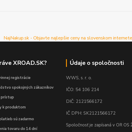
práve XROAD.SK?
Údaje o spoločnosti
WWS, s. r. o.
innej registrácie
žstvo spokojných zákazníkov
IČO: 54 106 214
 prístup
DIČ: 2121566172
dy k produktom
IČ DPH: SK2121566172
platieb sú zadarmo
Spoločnosť je zapísaná v OR OS Ž
nia tovaru do 14 dní