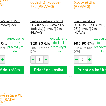
 reťaze SERVO
Snehové reťaze SERVO
Snehové reťaze
kovové) 2ks
SUV (RSV 77) (4x4, SUV,
OFFROAD EXTREME (
dodávky) (kovové) 2ks
76) (kovové) 2ks
(PEWAG)
(PEWAG)
expedujeme
expedujeme
expeduj
do 1 - 4
do 1 - 4
do 1 -
 €
229,90 €
990,90 €
/
ks
/
ks
/
ks
pracovných
pracovných
pracovn
€
bez
186,91 €
bez
805,61 €
bez
dní
dní
dní
DPH
DPH
ť do košíka
Pridať do košíka
Pridať do košík