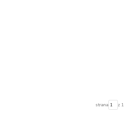
strana
z 1