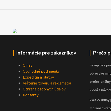
Informácie pre zákazníkov
Prečo 
O nás
nákup bez pov
Obchodné podmienky
obrovské mno
Expedícia a platby
profesionálny
Vrátenie tovaru a reklamácia
Ochrana osobných údajov
videá a návo
Kontakty
všetky druhy 
možnosť vráte