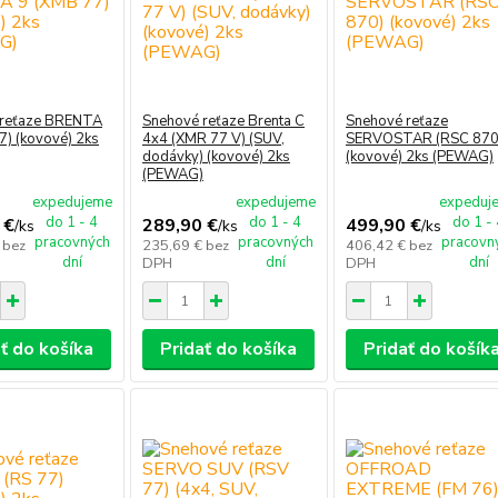
 reťaze BRENTA
Snehové reťaze Brenta C
Snehové reťaze
7) (kovové) 2ks
4x4 (XMR 77 V) (SUV,
SERVOSTAR (RSC 870
dodávky) (kovové) 2ks
(kovové) 2ks (PEWAG)
(PEWAG)
expedujeme
expedujeme
expeduj
do 1 - 4
do 1 - 4
do 1 -
 €
289,90 €
499,90 €
/
ks
/
ks
/
ks
pracovných
pracovných
pracovn
€
bez
235,69 €
bez
406,42 €
bez
dní
dní
dní
DPH
DPH
ť do košíka
Pridať do košíka
Pridať do košík