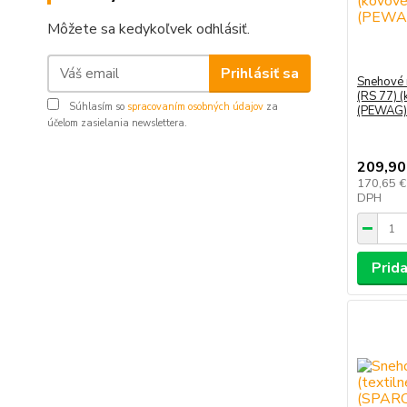
Môžete sa kedykoľvek odhlásiť.
Prihlásiť sa
Snehové
(RS 77) (
Súhlasím so
spracovaním osobných údajov
za
(PEWAG)
účelom zasielania newslettera.
209,90
170,65 
DPH
Prida