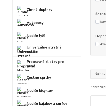
Zimné doplnky
Snehov
Kov
Autoboxy
Nosiče lyží
Odporú
4x4
Univerzálne strešné
nosiče
Prepravné klietky pre
psov
Najnov
Cestné sprchy
Zobrazuje
Nosiče bicyklov
Nosiče kajakov a surfov