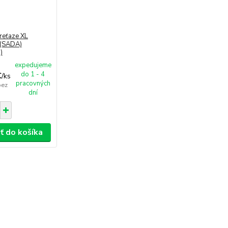
reťaze XL
) (SADA)
)
expedujeme
do 1 - 4
€
/
ks
pracovných
bez
dní
ť do košíka