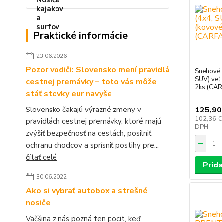
Praktické informácie
23.06.2026
Pozor vodiči: Slovensko mení pravidlá
Snehové 
SUV) veľ
cestnej premávky – toto vás môže
2ks (CA
stáť stovky eur navyše
Slovensko čakajú výrazné zmeny v
125,90
102,36 
pravidlách cestnej premávky, ktoré majú
DPH
zvýšiť bezpečnosť na cestách, posilniť
ochranu chodcov a sprísniť postihy pre...
čítať celé
Prida
30.06.2022
Ako si vybrať autobox a strešné
nosiče
Väčšina z nás pozná ten pocit, keď