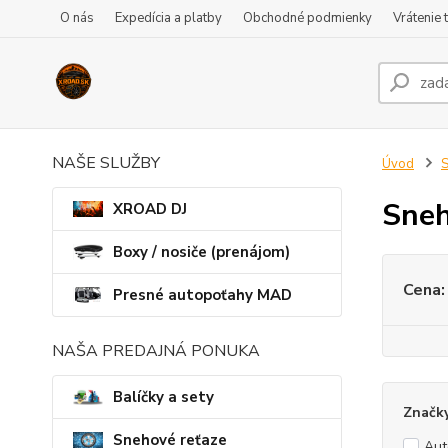
O nás
Expedícia a platby
Obchodné podmienky
Vrátenie 
NAŠE SLUŽBY
Úvod
S
Sneh
XROAD DJ
Boxy / nosiče (prenájom)
Cena:
Presné autopoťahy MAD
NAŠA PREDAJNÁ PONUKA
Balíčky a sety
Značk
Snehové reťaze
Au