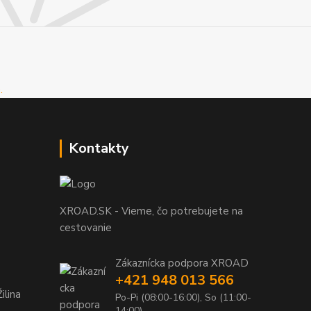
Kontakty
XROAD.SK - Vieme, čo potrebujete na
cestovanie
Zákaznícka podpora XROAD
+421 948 013 566
ilina
Po-Pi (08:00-16:00), So (11:00-
14:00)