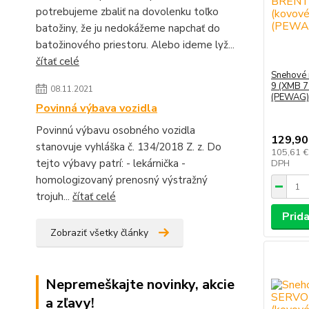
potrebujeme zbaliť na dovolenku toľko
batožiny, že ju nedokážeme napchať do
batožinového priestoru. Alebo ideme lyž...
čítať celé
Snehové
9 (XMB 7
08.11.2021
(PEWAG)
Povinná výbava vozidla
Povinnú výbavu osobného vozidla
129,90
stanovuje vyhláška č. 134/2018 Z. z. Do
105,61 
tejto výbavy patrí: - lekárnička -
DPH
homologizovaný prenosný výstražný
trojuh...
čítať celé
Prida
Zobraziť všetky články
Nepremeškajte novinky, akcie
a zľavy!