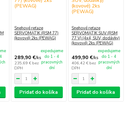
Snehové reťaze
Snehové reťaze
FM
SERVOMATIK (RSM 77)
SERVOMATIK SUV (RSM
(kovové) 2ks (PEWAG)
77 V) (4x4, SUV, dodávky)
(kovové) 2ks (PEWAG)
eme
expedujeme
expedujeme
 4
do 1 - 4
do 1 - 4
289,90 €
499,90 €
/
ks
/
ks
ých
pracovných
pracovných
235,69 €
bez
406,42 €
bez
dní
dní
DPH
DPH
a
Pridať do košíka
Pridať do košíka