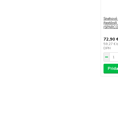
Snehové 
(textilné
(SPARCO
72,90 
59,27 €
DPH
Prida