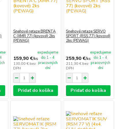
Snehové reťaze BRENTA
Snehové reťaze SERVO
)
C (XMR 77) (kovové) 2ks
SPORT (RSS 77) (kovové)
(PEWAG)
2ks (PEWAG)
eme
expedujeme
expedujeme
 4
do 1 - 4
do 1 - 4
159,90 €
259,90 €
/
ks
/
ks
ých
pracovných
pracovných
130,00 €
bez
211,30 €
bez
dní
dní
DPH
DPH
a
Pridať do košíka
Pridať do košíka