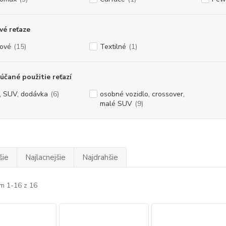
é reťaze
ové
(15)
Textilné
(1)
čané použitie reťazí
, SUV, dodávka
(6)
osobné vozidlo, crossover,
malé SUV
(9)
šie
Najlacnejšie
Najdrahšie
m 1-16 z 16