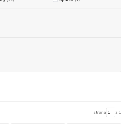
strana
z 1