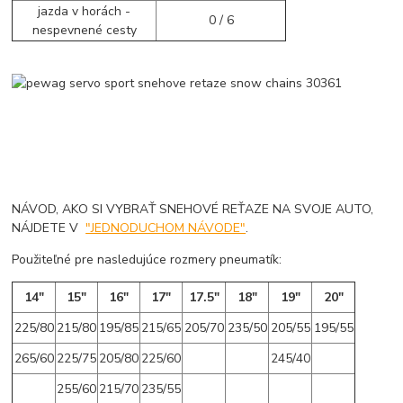
jazda v horách -
0 / 6
nespevnené cesty
NÁVOD, AKO SI VYBRAŤ SNEHOVÉ REŤAZE NA SVOJE AUTO,
NÁJDETE V
"JEDNODUCHOM NÁVODE"
.
Použiteľné pre nasledujúce rozmery pneumatík:
14"
15"
16"
17"
17.5"
18"
19"
20"
225/80
215/80
195/85
215/65
205/70
235/50
205/55
195/55
265/60
225/75
205/80
225/60
245/40
255/60
215/70
235/55