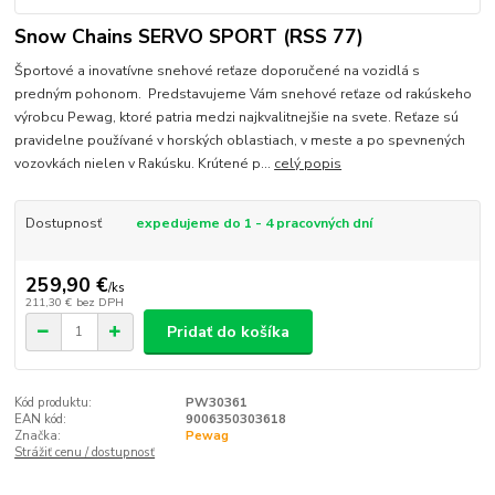
Snow Chains SERVO SPORT (RSS 77)
Športové a inovatívne snehové reťaze doporučené na vozidlá s
predným pohonom. Predstavujeme Vám snehové reťaze od rakúskeho
výrobcu Pewag, ktoré patria medzi najkvalitnejšie na svete. Reťaze sú
pravidelne používané v horských oblastiach, v meste a po spevnených
vozovkách nielen v Rakúsku. Krútené p...
celý popis
Dostupnosť
expedujeme do 1 - 4 pracovných dní
259,90 €
/
ks
211,30 €
bez DPH
Pridať do košíka
Kód produktu:
PW30361
EAN kód:
9006350303618
Značka:
Pewag
Strážiť cenu / dostupnosť