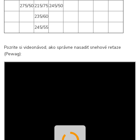
275/50
215/75
245/50
235/60
245/55
Pozrite si videonávod, ako správne nasadiť snehové reťaze
(Pewag):