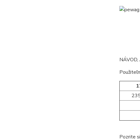
NÁVOD, 
Použiteľn
1
23
Pozrite s