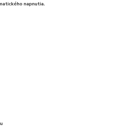
matického napnutia.
ru