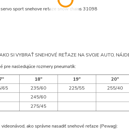
AKO SI VYBRAŤ SNEHOVÉ REŤAZE NA SVOJE AUTO, NÁJ
é pre nasledujúce rozmery pneumatík:
7"
18"
19"
20"
5/65
235/60
225/55
255/40
245/60
275/45
i videonávod, ako správne nasadiť snehové reťaze (Pewag):