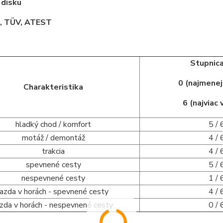
 disku
 TÜV, ATEST
Stupnica
0 (najmene
Charakteristika
6 (najviac
hladký chod / komfort
5 / 
motáž / demontáž
4 / 
trakcia
4 / 
spevnené cesty
5 / 
nespevnené cesty
1 / 
jazda v horách - spevnené cesty
4 / 
azda v horách - nespevnené cesty
0 / 