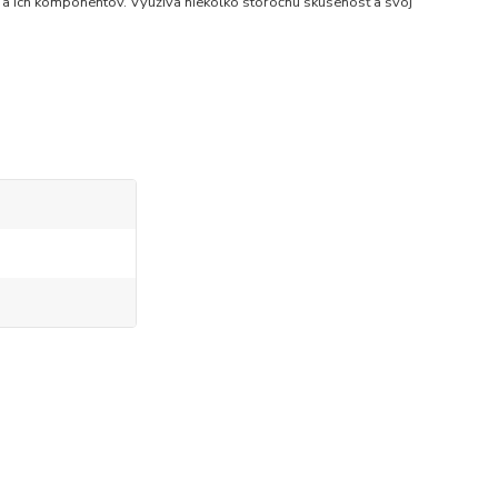
 a ich komponentov. Využíva niekoľko storočnú skúsenosť a svoj