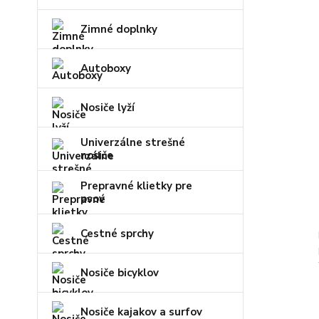
Zimné doplnky
Autoboxy
Nosiče lyží
Univerzálne strešné
nosiče
Prepravné klietky pre
psov
Cestné sprchy
Nosiče bicyklov
Nosiče kajakov a surfov