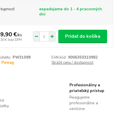
tupnosť
expedujeme do 1 - 4 pracovných
dní
9,90 €
/
ks
Pridať do košíka
,30 €
bez DPH
oduktu:
PW31098
EAN kód:
9006350310982
Pewag
Strážiť cenu / dostupnosť
Profesionálny a
priateľský prístup
Reagujeme
 za
profesionálne a
latby.
seriózne.