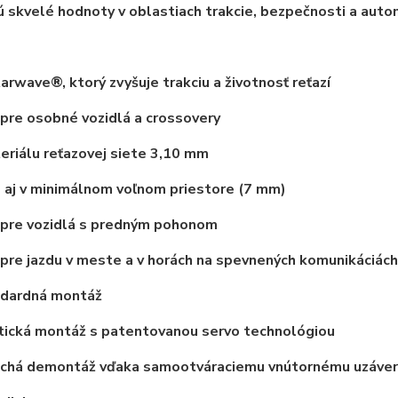
 skvelé hodnoty v oblastiach trakcie, bezpečnosti a auto
tarwave®, ktorý zvyšuje trakciu a životnosť reťazí
pre osobné vozidlá a crossovery
eriálu reťazovej siete 3,10 mm
 aj v minimálnom
voľnom priestore (7 mm)
 pre vozidlá s predným pohonom
pre jazdu v meste a v horách na spevnených komunikáciách
dardná montáž
ická montáž s patentovanou servo technológiou
chá demontáž vďaka samootváraciemu vnútornému uzáve