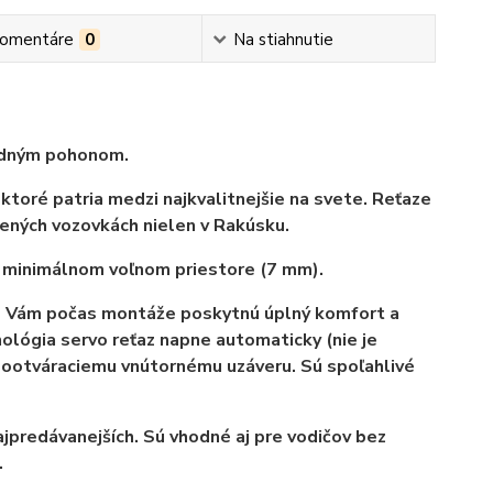
omentáre
0
Na stiahnutie
redným pohonom.
oré patria medzi najkvalitnejšie na svete. Reťaze
nených vozovkách nielen v Rakúsku.
i minimálnom voľnom priestore (7 mm).
Vám počas montáže poskytnú
úplný komfort a
ológia s
ervo reťaz napne automaticky (nie je
ootváraciemu vnútornému uzáveru. Sú spoľahlivé
najpredávanejších. Sú vhodné aj pre vodičov bez
.