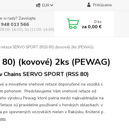
Prihlásenie
EUR
e si rady? Zavolajte.
0
ks
 948 013 566
za
0,00 €
(08:00-16:00), So (11:00-14:00)
reťaze SERVO SPORT (RSS 80) (kovové) 2ks (PEWAG)
80) (kovové) 2ks (PEWAG)
w Chains SERVO SPORT (RSS 80)
vé a inovatívne snehové reťaze doporučené na vozidlá s
m pohonom. Predstavujeme Vám snehové reťaze od
eho výrobcu Pewag, ktoré patria medzi najkvalitnejšie na
 Reťaze sú pravidelne používané v horských oblastiach, v
a po spevnených vozovkách nielen v Rakúsku. Krútené p...
opis