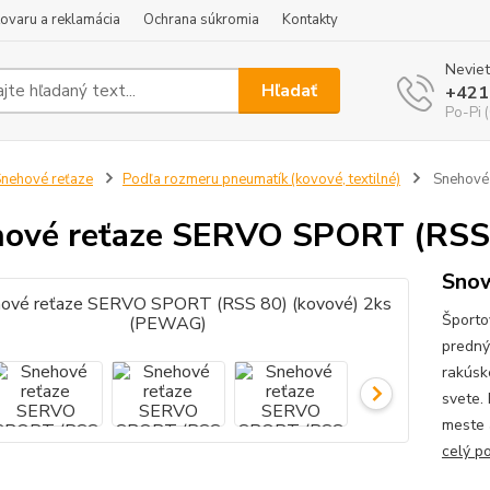
tovaru a reklamácia
Ochrana súkromia
Kontakty
Neviet
Hľadať
+421
Po-Pi 
nehové reťaze
Podľa rozmeru pneumatík (kovové, textilné)
Snehové 
ové reťaze SERVO SPORT (RSS 
Sno
Športo
predný
rakúsk
svete.
meste 
celý p