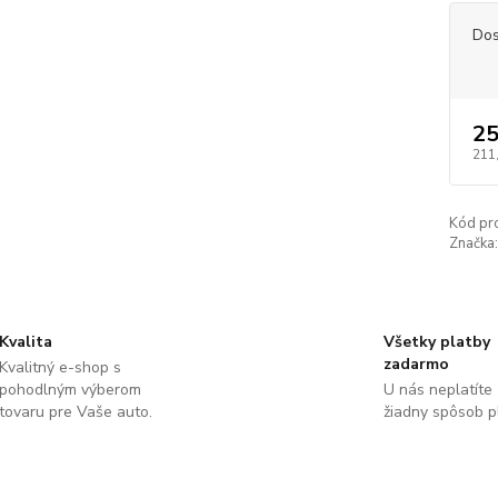
Dos
25
211
Kód pr
Značka:
Kvalita
Všetky platby
zadarmo
Kvalitný e-shop s
pohodlným výberom
U nás neplatíte
tovaru pre Vaše auto.
žiadny spôsob p