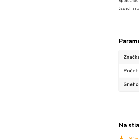
Spoločnosť
úspech zal
Param
Značk
Počet 
Sneho
Na sti
Návo