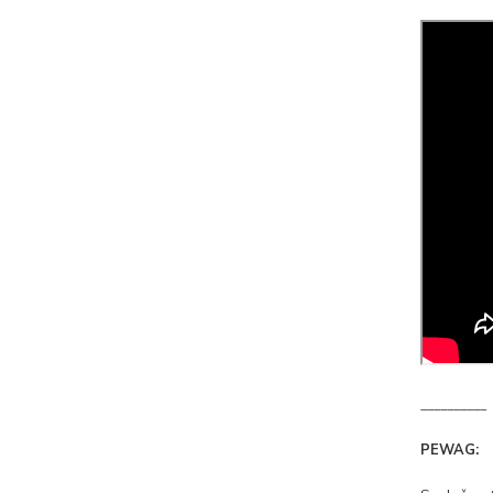
__________
PEWAG: