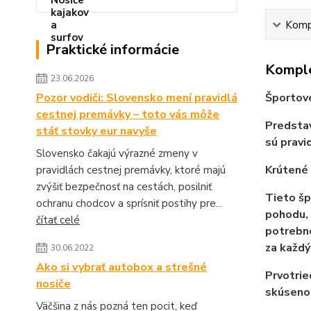
Kompl
Praktické informácie
Komple
23.06.2026
Pozor vodiči: Slovensko mení pravidlá
Športové
cestnej premávky – toto vás môže
Predstav
stáť stovky eur navyše
sú pravi
Slovensko čakajú výrazné zmeny v
Krútené 
pravidlách cestnej premávky, ktoré majú
zvýšiť bezpečnosť na cestách, posilniť
Tieto šp
ochranu chodcov a sprísniť postihy pre...
pohodu,
čítať celé
potrebn
za každ
30.06.2022
Ako si vybrať autobox a strešné
Prvotrie
nosiče
skúsenos
Väčšina z nás pozná ten pocit, keď