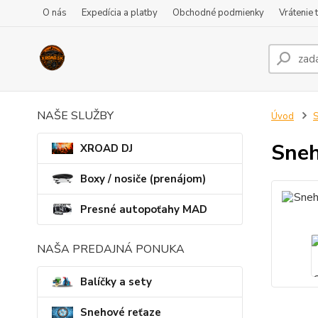
O nás
Expedícia a platby
Obchodné podmienky
Vrátenie 
NAŠE SLUŽBY
Úvod
S
Sneh
XROAD DJ
Boxy / nosiče (prenájom)
Presné autopoťahy MAD
NAŠA PREDAJNÁ PONUKA
Balíčky a sety
Snehové reťaze