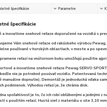
etné špecifikácie
Parametre
K
tné špecifikácie
 a inovatívne snehové reťaze
doporučené na vozidlá s p
ujeme Vám snehové reťaze od rakúskeho výrobcu Pewag, kt
delne používané v horských oblastiach, v meste a po spev
pramene reťazí na vnútornom boku umožňujú použitie aj
pr
ortové a inovatívne snehové reťaze P
ewag SERVO SPORT 
keďže nie je potrebné posúvať vozidlo. Patentovaná techn
é manuálne dopnutie). Demontáž je jednoduchá vďaka sam
ých podmienok. V
ýhodou reťazí je, že chránia disk.
dna spoľahlivosť je to, čo ich robí obľúbenými a jednými z 
tí s použitím reťazí. Hustá sieť z materiálu o sile 3,10 mm