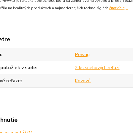
 PEWAG je rakúska spoločnosť, ktorá sa zameriava na výrobu a predaj reťazí
ožila na kvalitných produktoch a najmodernejších technológiách
čítať ďalej...
etre
a
Pewag
položiek v sade
2 ks snehových reťazí
vé reťaze
Kovové
ahnutie
d na montáž 01