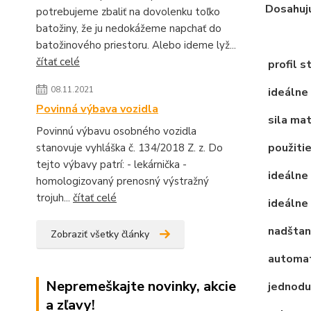
Dosahujú
potrebujeme zbaliť na dovolenku toľko
batožiny, že ju nedokážeme napchať do
batožinového priestoru. Alebo ideme lyž...
čítať celé
profil s
08.11.2021
ideálne 
Povinná výbava vozidla
sila mat
Povinnú výbavu osobného vozidla
použitie
stanovuje vyhláška č. 134/2018 Z. z. Do
tejto výbavy patrí: - lekárnička -
ideálne
homologizovaný prenosný výstražný
trojuh...
čítať celé
ideálne 
nadštan
Zobraziť všetky články
automat
Nepremeškajte novinky, akcie
jednodu
a zľavy!