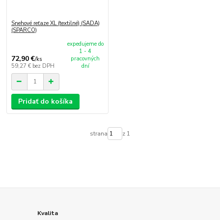
Snehové reťaze XL (textilné) (SADA)
(SPARCO)
expedujeme do
1 - 4
72,90 €
pracovných
/
ks
59,27 €
bez DPH
dní
Pridať do košíka
strana
z 1
Kvalita