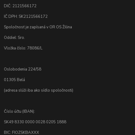
DIČ: 2121566172
IČ DPH: SK2121566172
Spoločnosť je zapísaná v OR OS Žilina
Oddiel: Sro.
Vložka číslo: 78086/L
Oslobodenia 224/58
01305 Belá
(adresa slúži iba ako sídlo spoločnosti)
Číslo účtu (IBAN):
SK49 8330 0000 0028 0205 1888
BIC: FIOZSKBAXXX