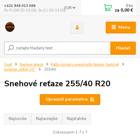
0
ks
+421 948 013 566
EUR
za
0,00 €
Po-Pi (08:00-16:00), So (11:00-14:00)
Menu
Hľadať
Úvod
Snehové reťaze
Podľa rozmeru pneumatík (kovové, textilné)
(priemer ráfika) 20''
255/40
Snehové reťaze 255/40 R20
Upresniť parametre
Najnovšie
Najlacnejšie
Najdrahšie
Zobrazujem 1-7 z 7