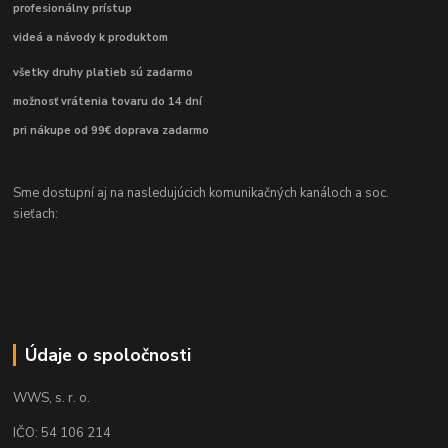
profesionálny prístup
videá a návody k produktom
všetky druhy platieb sú zadarmo
možnosť vrátenia tovaru do 14 dní
pri nákupe od 99€ doprava zadarmo
Sme dostupní aj na nasledujúcich komunikačných kanáloch a soc.
sieťach:
Údaje o spoločnosti
WWS, s. r. o.
IČO: 54 106 214