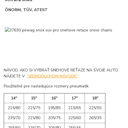
ÖNORM, TÜV, ATEST
NÁVOD, AKO SI VYBRAŤ SNEHOVÉ REŤAZE NA SVOJE AUTO,
NÁJDETE V
"JEDNODUCHOM NÁVODE"
.
Použiteľné pre nasledujúce rozmery pneumatík:
14"
15"
16"
17"
18"
215/80
215/75
195/85
215/65
225/55
235/70
215/80
205/75
225/60
265/35
255/60
225/70
205/80
255/45