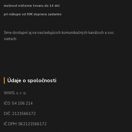
možnosť vrátenia tovaru do 14 dní
pri nákupe od 99€ doprava zadarmo
Sme dostupní aj na nasledujúcich komunikačných kanáloch a soc.
sieťach:
Údaje o spoločnosti
WWS, s. r. o.
IČO: 54 106 214
DIČ: 2121566172
IČ DPH: SK2121566172