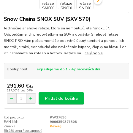
Snow Chains SNOX SUV (SXV 570)
Jedinečné snehové reťaze, ktoré sa nemontujú, ale "snoxujú".
Odporúčame ich predovšetkým na SUV a dodávky. Snehové reťaze
SNOX PRO Vám počas montáže poskytnú úplný komfort a pohodu. Ich
montáž je taká jednoduchá ako navlečenie kúpacej čiapky na hlavu. Len
ich natiahnete na koleso a hotovo. Reťaze sa...
celý popis
Dostupnosť
expedujeme do 1 - 4 pracovných dní
291,60 €
/
ks
237,07 €
bez DPH
Pridať do košíka
Kód produktu:
PW37630
EAN kód:
9006350376308
Značka:
Pewag
Strážiť cenu / dostupnosť