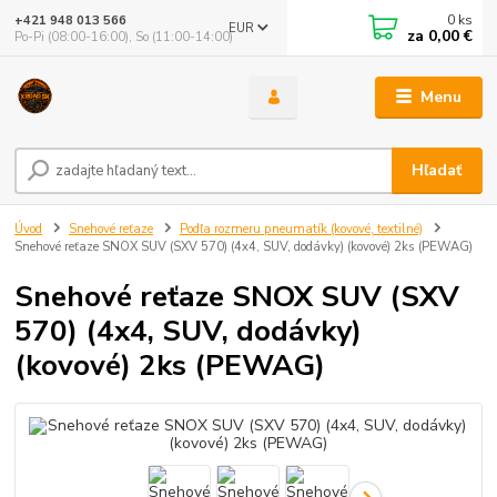
0
ks
+421 948 013 566
EUR
za
0,00 €
Po-Pi (08:00-16:00), So (11:00-14:00)
Menu
Hľadať
Úvod
Snehové reťaze
Podľa rozmeru pneumatík (kovové, textilné)
Snehové reťaze SNOX SUV (SXV 570) (4x4, SUV, dodávky) (kovové) 2ks (PEWAG)
Snehové reťaze SNOX SUV (SXV
570) (4x4, SUV, dodávky)
(kovové) 2ks (PEWAG)