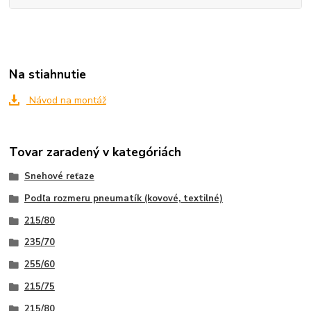
Na stiahnutie
Návod na montáž
Tovar zaradený v kategóriách
Snehové reťaze
Podľa rozmeru pneumatík (kovové, textilné)
215/80
235/70
255/60
215/75
215/80