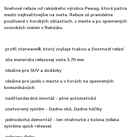
Snehové reťaze od rakúskeho výrobcu Pewag, ktoré patria
medzi najkvalitnejšie na svete. Reťaze sú pravidelne
používané v horských oblastiach, v meste a po spevnených
vozovkách nielen v Rakúsku.
profil starwave®, ktorý zvyšuje trakciu a životnosť reťazí
sila materiálu reťazovej siete 3,70 mm
ideálne pre SUV a dodávky
ideálne pre jazdu v meste a v horách na spevnených
komunikáciách
nadštandardná montáž - plne automatická
uzatvorený systém - žiadne oká, žiadne háčiky
jednoduchá demontáž - len stiahnutie z kolesa (vďaka
systému quick release)
ochrana disku