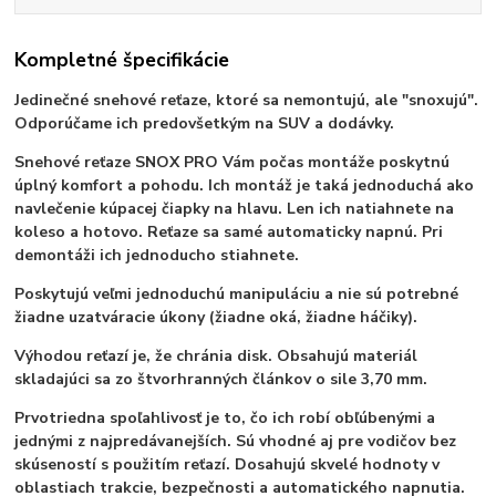
Kompletné špecifikácie
Jedinečné snehové reťaze
, ktoré sa nemontujú, ale "snoxujú".
Odporúčame ich predovšetkým na SUV a dodávky.
Snehové reťaze SNOX PRO
Vám počas montáže poskytnú
úplný komfort a pohodu
. Ich montáž je taká jednoduchá ako
navlečenie kúpacej čiapky na hlavu. Len ich natiahnete na
koleso a hotovo. Reťaze sa samé automaticky napnú. Pri
demontáži ich jednoducho stiahnete.
Poskytujú veľmi jednoduchú manipuláciu a nie sú potrebné
žiadne uzatváracie úkony (žiadne oká, žiadne háčiky).
V
ýhodou reťazí je, že chránia disk. Obsahujú materiál
skladajúci sa zo štvorhranných článkov o sile 3,70 mm.
Prvotriedna spoľahlivosť je to, čo ich robí obľúbenými a
jednými z najpredávanejších. Sú vhodné aj pre vodičov bez
skúseností s použitím reťazí.
Dosahujú skvelé hodnoty v
oblastiach trakcie, bezpečnosti a automatického napnutia.