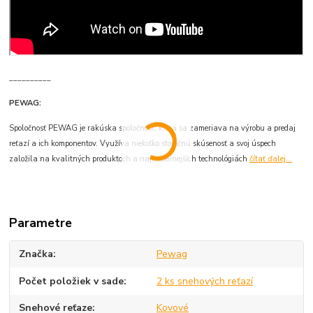
__________
PEWAG:
Spoločnosť PEWAG je rakúska spoločnosť, ktorá sa zameriava na výrobu a predaj
reťazí a ich komponentov. Využíva niekoľko storočnú skúsenosť a svoj úspech
založila na kvalitných produktoch a najmodernejších technológiách
čítať ďalej...
Parametre
Značka
Pewag
Počet položiek v sade
2 ks snehových reťazí
Snehové reťaze
Kovové