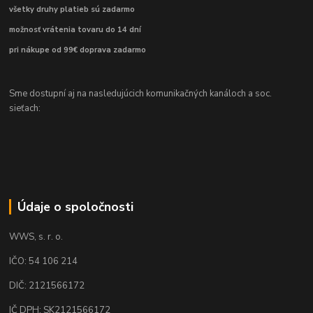
všetky druhy platieb sú zadarmo
možnosť vrátenia tovaru do 14 dní
pri nákupe od 99€ doprava zadarmo
Sme dostupní aj na nasledujúcich komunikačných kanáloch a soc.
sieťach:
Údaje o spoločnosti
WWS, s. r. o.
IČO: 54 106 214
DIČ: 2121566172
IČ DPH: SK2121566172