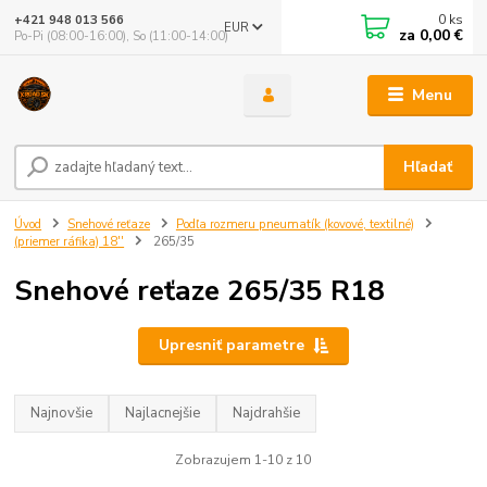
0
ks
+421 948 013 566
EUR
za
0,00 €
Po-Pi (08:00-16:00), So (11:00-14:00)
Menu
Hľadať
Úvod
Snehové reťaze
Podľa rozmeru pneumatík (kovové, textilné)
(priemer ráfika) 18''
265/35
Snehové reťaze 265/35 R18
Upresniť parametre
Najnovšie
Najlacnejšie
Najdrahšie
Zobrazujem 1-10 z 10