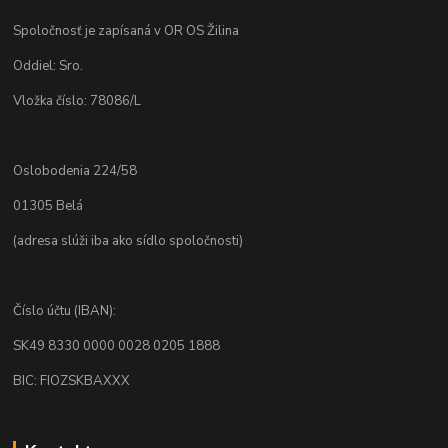
Spoločnosť je zapísaná v OR OS Žilina
Oddiel: Sro.
Vložka číslo: 78086/L
Oslobodenia 224/58
01305 Belá
(adresa slúži iba ako sídlo spoločnosti)
Číslo účtu (IBAN):
SK49 8330 0000 0028 0205 1888
BIC: FIOZSKBAXXX