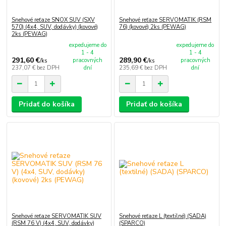
Snehové reťaze SNOX SUV (SXV
Snehové reťaze SERVOMATIK (RSM
570) (4x4, SUV, dodávky) (kovové)
76) (kovové) 2ks (PEWAG)
2ks (PEWAG)
expedujeme do
expedujeme do
1 - 4
1 - 4
291,60 €
289,90 €
pracovných
pracovných
/
ks
/
ks
237,07 €
bez DPH
dní
235,69 €
bez DPH
dní
Pridať do košíka
Pridať do košíka
Snehové reťaze SERVOMATIK SUV
Snehové reťaze L (textilné) (SADA)
(RSM 76 V) (4x4, SUV, dodávky)
(SPARCO)