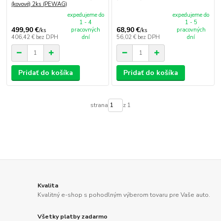
(kovové) 2ks (PEWAG)
expedujeme do
expedujeme do
1 - 4
1 - 5
499,90 €
68,90 €
pracovných
pracovných
/
ks
/
ks
406,42 €
bez DPH
dní
56,02 €
bez DPH
dní
Pridať do košíka
Pridať do košíka
strana
z 1
Kvalita
Kvalitný e-shop s pohodlným výberom tovaru pre Vaše auto.
Všetky platby zadarmo