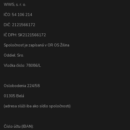
WWS, s. r. o.
IČO: 54 106 214
DIČ: 2121566172
IČ DPH: SK2121566172
Spoločnosť je zapísaná v OR OS Žilina
Oddiel: Sro.
Vložka číslo: 78086/L
Oslobodenia 224/58
01305 Belá
(adresa slúži iba ako sídlo spoločnosti)
Číslo účtu (IBAN):