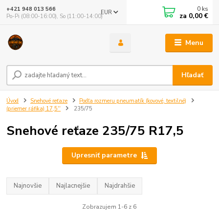
0
ks
+421 948 013 566
EUR
za
0,00 €
Po-Pi (08:00-16:00), So (11:00-14:00)
Menu
Hľadať
Úvod
Snehové reťaze
Podľa rozmeru pneumatík (kovové, textilné)
(priemer ráfika) 17,5''
235/75
Snehové reťaze 235/75 R17,5
Upresniť parametre
Najnovšie
Najlacnejšie
Najdrahšie
Zobrazujem 1-6 z 6