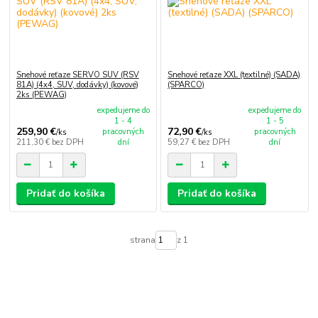
Snehové reťaze SERVO SUV (RSV
Snehové reťaze XXL (textilné) (SADA)
81A) (4x4, SUV, dodávky) (kovové)
(SPARCO)
2ks (PEWAG)
expedujeme do
expedujeme do
1 - 4
1 - 5
259,90 €
72,90 €
pracovných
pracovných
/
ks
/
ks
211,30 €
bez DPH
dní
59,27 €
bez DPH
dní
Pridať do košíka
Pridať do košíka
strana
z 1