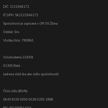
DIČ: 2121566172
IČ DPH: SK2121566172
Spoločnosť je zapísaná v OR OS Žilina
Oddiel: Sro.
Vložka číslo: 78086/L
Oslobodenia 224/58
01305 Belá
(adresa slúži iba ako sídlo spoločnosti)
Číslo účtu (IBAN):
SK49 8330 0000 0028 0205 1888
BIC: FIOZSKBAXXX