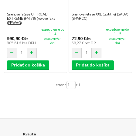
Snehové reťaze OFFROAD
Snehové reťaze XXL (textilné) (SADA)
EXTREME (FM 79) (kovové) 2ks
(SPARCO)
(PEWAG)
expedujeme do
expedujeme do
1 - 4
1 - 5
990,90 €
72,90 €
pracovných
pracovných
/
ks
/
ks
805,61 €
bez DPH
dní
59,27 €
bez DPH
dní
Pridať do košíka
Pridať do košíka
strana
z 1
Kvalita