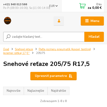
0
ks
+421 948 013 566
EUR
za
0,00 €
Po-Pi (08:00-16:00), So (11:00-14:00)
Menu
Hľadať
Úvod
Snehové reťaze
Podľa rozmeru pneumatík (kovové, textilné)
(priemer ráfika) 17,5''
205/75
Snehové reťaze 205/75 R17,5
Upresniť parametre
Najnovšie
Najlacnejšie
Najdrahšie
Zobrazujem 1-8 z 8