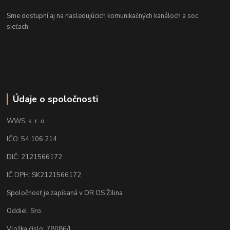
Sme dostupní aj na nasledujúcich komunikačných kanáloch a soc.
sieťach:
Údaje o spoločnosti
WWS, s. r. o.
IČO: 54 106 214
DIČ: 2121566172
IČ DPH: SK2121566172
Spoločnosť je zapísaná v OR OS Žilina
Oddiel: Sro.
Vložka číslo: 78086/L