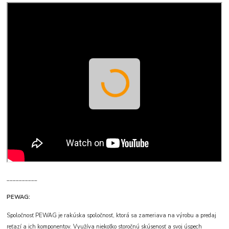
__________
PEWAG:
Spoločnosť PEWAG je rakúska spoločnosť, ktorá sa zameriava na výrobu a predaj
reťazí a ich komponentov. Využíva niekoľko storočnú skúsenosť a svoj úspech