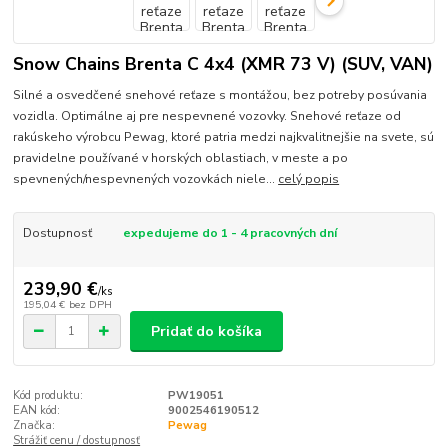
Snow Chains Brenta C 4x4 (XMR 73 V) (SUV, VAN)
Silné a osvedčené snehové reťaze s montážou, bez potreby posúvania
vozidla. Optimálne aj pre nespevnené vozovky. Snehové reťaze od
rakúskeho výrobcu Pewag, ktoré patria medzi najkvalitnejšie na svete, sú
pravidelne používané v horských oblastiach, v meste a po
spevnených/nespevnených vozovkách niele...
celý popis
Dostupnosť
expedujeme do 1 - 4 pracovných dní
239,90 €
/
ks
195,04 €
bez DPH
Pridať do košíka
Kód produktu:
PW19051
EAN kód:
9002546190512
Značka:
Pewag
Strážiť cenu / dostupnosť