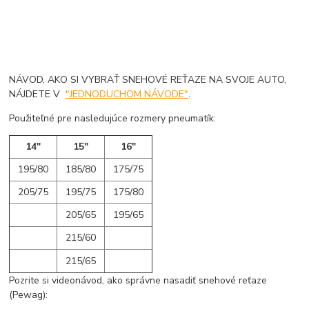
NÁVOD, AKO SI VYBRAŤ SNEHOVÉ REŤAZE NA SVOJE AUTO,
NÁJDETE V
"JEDNODUCHOM NÁVODE"
.
Použiteľné pre nasledujúce rozmery pneumatík:
14"
15"
16"
195/80
185/80
175/75
205/75
195/75
175/80
205/65
195/65
215/60
215/65
Pozrite si videonávod, ako správne nasadiť snehové reťaze
(Pewag):