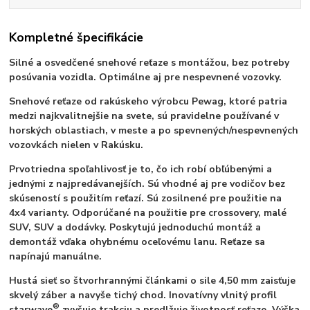
Kompletné špecifikácie
Silné a osvedčené snehové reťaze s montážou, bez potreby
posúvania vozidla. Optimálne aj pre nespevnené vozovky.
Snehové reťaze od rakúskeho výrobcu Pewag, ktoré patria
medzi najkvalitnejšie na svete, sú pravidelne používané v
horských oblastiach, v meste a po spevnených/nespevnených
vozovkách nielen v Rakúsku.
Prvotriedna spoľahlivosť je to, čo ich robí obľúbenými a
jednými z najpredávanejších. Sú vhodné aj pre vodičov bez
skúseností s použitím reťazí. Sú zosilnené pre použitie na
4x4 varianty. Odporúčané na použitie pre crossovery, malé
SUV, SUV a dodávky. Poskytujú jednoduchú montáž a
demontáž vďaka ohybnému oceľovému lanu. Reťaze sa
napínajú manuálne.
Hustá sieť so štvorhrannými článkami o sile 4,50 mm zaisťuje
skvelý záber a navyše tichý chod. Inovatívny vlnitý profil
®
starwave
zvyšuje trakciu a predlžuje životnosť reťaze. Výška