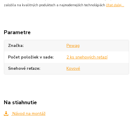
založila na kvalitných produktoch a najmodernejších technológiách
čítať ďalej...
Parametre
Značka
Pewag
Počet položiek v sade
2 ks snehových reťazí
Snehové reťaze
Kovové
Na stiahnutie
Návod na montáž