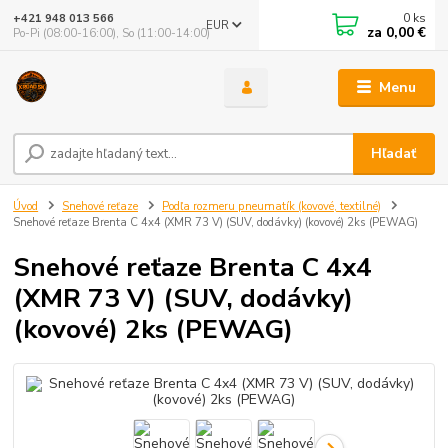
0
ks
+421 948 013 566
EUR
za
0,00 €
Po-Pi (08:00-16:00), So (11:00-14:00)
Menu
Hľadať
Úvod
Snehové reťaze
Podľa rozmeru pneumatík (kovové, textilné)
Snehové reťaze Brenta C 4x4 (XMR 73 V) (SUV, dodávky) (kovové) 2ks (PEWAG)
Snehové reťaze Brenta C 4x4
(XMR 73 V) (SUV, dodávky)
(kovové) 2ks (PEWAG)