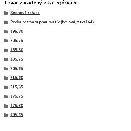
Tovar zaradený v kategóriách
Snehové reťaze
Podľa rozmeru pneumatík (kovové, textilné)
195/80
205/75
185/80
195/75
205/65
215/60
215/65
175/75
175/80
195/65