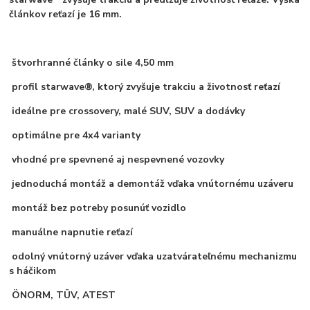
článkov reťazí je 16 mm.
štvorhranné články o sile 4,50 mm
profil starwave®, ktorý zvyšuje trakciu a životnosť reťazí
ideálne pre crossovery, malé SUV, SUV a dodávky
optimálne pre 4x4 varianty
vhodné pre spevnené aj nespevnené vozovky
jednoduchá montáž a demontáž vďaka vnútornému uzáveru
montáž bez potreby posunúť vozidlo
manuálne napnutie reťazí
odolný vnútorný uzáver vďaka uzatvárateľnému mechanizmu
s háčikom
ÖNORM, TÜV, ATEST