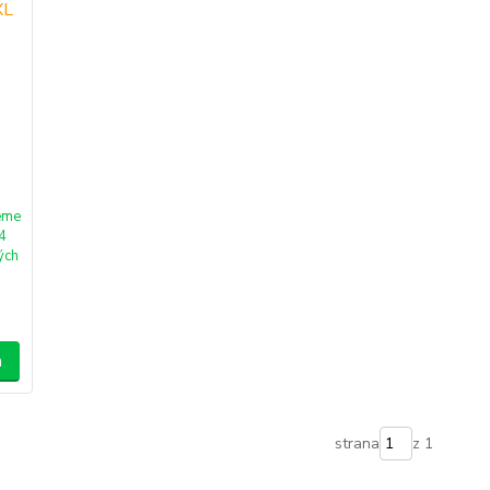
eme
 4
ých
a
strana
z 1