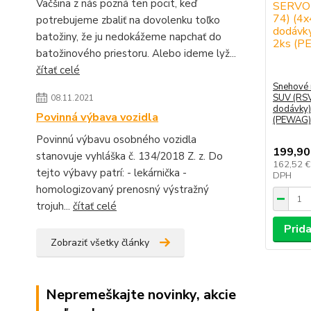
Väčšina z nás pozná ten pocit, keď
potrebujeme zbaliť na dovolenku toľko
batožiny, že ju nedokážeme napchať do
batožinového priestoru. Alebo ideme lyž...
čítať celé
Snehové
SUV (RSV
08.11.2021
dodávky)
Povinná výbava vozidla
(PEWAG)
Povinnú výbavu osobného vozidla
199,90
stanovuje vyhláška č. 134/2018 Z. z. Do
162,52 
tejto výbavy patrí: - lekárnička -
DPH
homologizovaný prenosný výstražný
trojuh...
čítať celé
Prida
Zobraziť všetky články
Nepremeškajte novinky, akcie