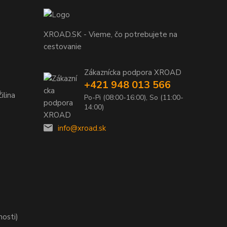
XROAD.SK - Vieme, čo potrebujete na
cestovanie
Zákaznícka podpora XROAD
+421 948 013 566
ilina
Po-Pi (08:00-16:00), So (11:00-
14:00)
info@xroad.sk
nosti)