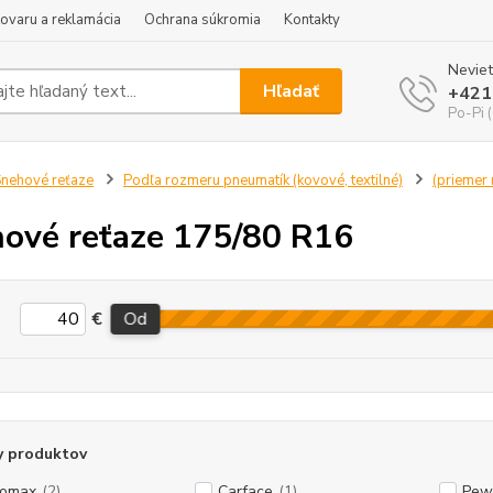
tovaru a reklamácia
Ochrana súkromia
Kontakty
Neviet
Hľadať
+421
Po-Pi 
nehové reťaze
Podľa rozmeru pneumatík (kovové, textilné)
(priemer r
ové reťaze 175/80 R16
€
Od
y produktov
tomax
(2)
Carface
(1)
Pew