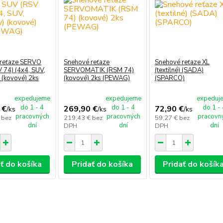
 reťaze SERVO
Snehové reťaze
Snehové reťaze XL
 74) (4x4, SUV,
SERVOMATIK (RSM 74)
(textilné) (SADA)
 (kovové) 2ks
(kovové) 2ks (PEWAG)
(SPARCO)
expedujeme
expedujeme
expeduj
do 1 - 4
do 1 - 4
do 1 -
 €
269,90 €
72,90 €
/
ks
/
ks
/
ks
pracovných
pracovných
pracovn
€
bez
219,43 €
bez
59,27 €
bez
dní
dní
dní
DPH
DPH
ť do košíka
Pridať do košíka
Pridať do košík