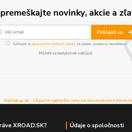
premeškajte novinky, akcie a zľa
Prihlásiť sa
Súhlasím so
spracovaním osobných údajov
za účelom zasielania newslettera.
Môžete sa kedykoľvek odhlásiť.
práve XROAD.SK?
Údaje o spoločnosti