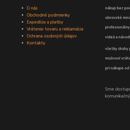
O nás
nákup bez pov
Obchodné podmienky
obrovské mno
Expedícia a platby
profesionálny
Vrátenie tovaru a reklamácia
Ochrana osobných údajov
videá a návo
Kontakty
všetky druhy 
možnosť vráte
pri nákupe od
Sme dostupní
komunikačnýc