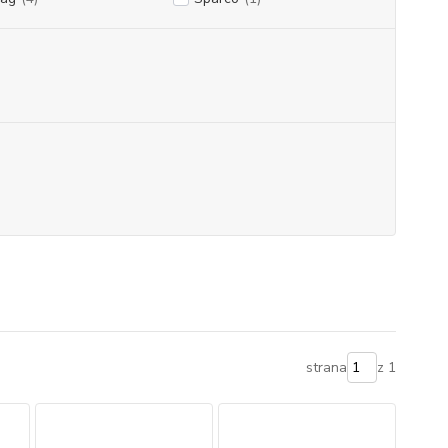
strana
z 1