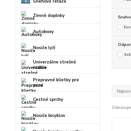
Snehové reťaze
Zimné doplnky
Snehov
Kov
Autoboxy
Odporú
Nosiče lyží
4x4
Univerzálne strešné
nosiče
Prepravné klietky pre
psov
Najnov
Cestné sprchy
Zobrazuje
Nosiče bicyklov