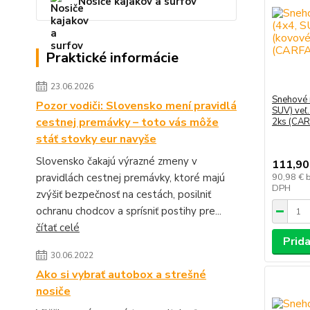
Nosiče kajakov a surfov
Praktické informácie
23.06.2026
Snehové 
Pozor vodiči: Slovensko mení pravidlá
SUV) veľ
cestnej premávky – toto vás môže
2ks (CA
stáť stovky eur navyše
Slovensko čakajú výrazné zmeny v
111,90
pravidlách cestnej premávky, ktoré majú
90,98 €
DPH
zvýšiť bezpečnosť na cestách, posilniť
ochranu chodcov a sprísniť postihy pre...
čítať celé
Prida
30.06.2022
Ako si vybrať autobox a strešné
nosiče