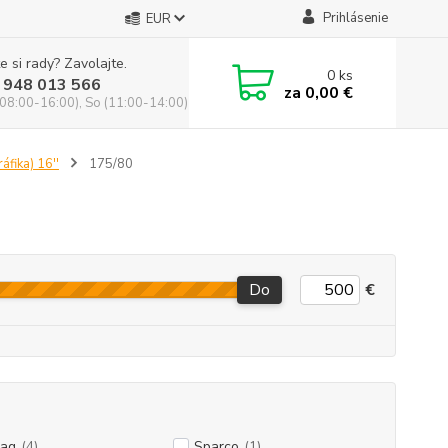
Prihlásenie
EUR
e si rady? Zavolajte.
0
ks
 948 013 566
za
0,00 €
(08:00-16:00), So (11:00-14:00)
áfika) 16''
175/80
Do
€
ag
(4)
Sparco
(1)