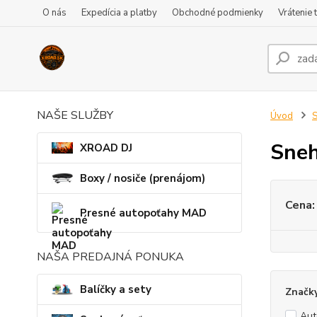
O nás
Expedícia a platby
Obchodné podmienky
Vrátenie 
NAŠE SLUŽBY
Úvod
S
Sneh
XROAD DJ
Boxy / nosiče (prenájom)
Cena:
Presné autopoťahy MAD
NAŠA PREDAJNÁ PONUKA
Balíčky a sety
Značk
Au