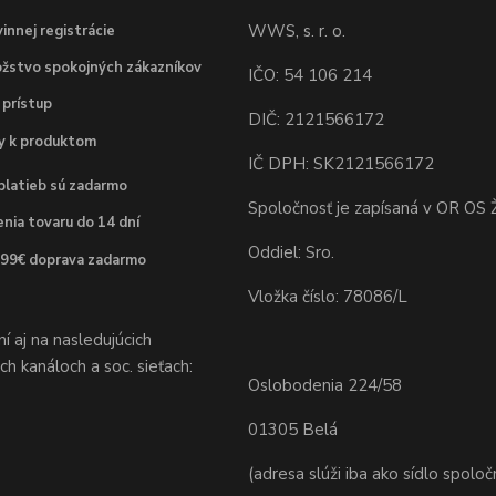
WWS, s. r. o.
innej registrácie
žstvo spokojných zákazníkov
IČO: 54 106 214
 prístup
DIČ: 2121566172
dy k produktom
IČ DPH: SK2121566172
platieb sú zadarmo
Spoločnosť je zapísaná v OR OS Ž
nia tovaru do 14 dní
Oddiel: Sro.
 99€ doprava zadarmo
Vložka číslo: 78086/L
 aj na nasledujúcich
h kanáloch a soc. sieťach:
Oslobodenia 224/58
01305 Belá
(adresa slúži iba ako sídlo spoloč