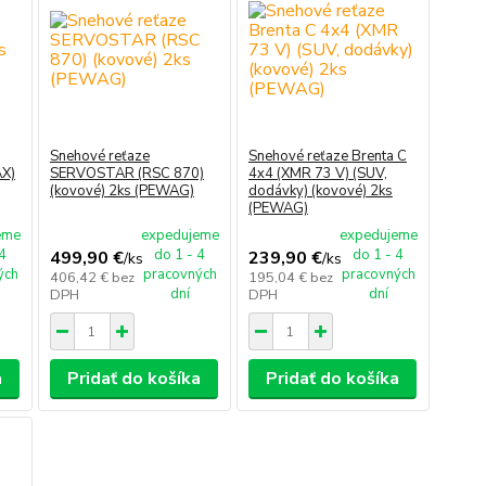
Snehové reťaze
Snehové reťaze Brenta C
AX)
SERVOSTAR (RSC 870)
4x4 (XMR 73 V) (SUV,
(kovové) 2ks (PEWAG)
dodávky) (kovové) 2ks
(PEWAG)
eme
expedujeme
expedujeme
 4
do 1 - 4
do 1 - 4
499,90 €
239,90 €
/
ks
/
ks
ých
pracovných
pracovných
406,42 €
bez
195,04 €
bez
dní
dní
DPH
DPH
a
Pridať do košíka
Pridať do košíka