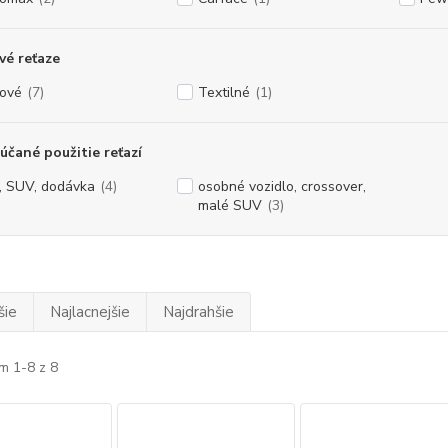
é reťaze
ové
(7)
Textilné
(1)
čané použitie reťazí
, SUV, dodávka
(4)
osobné vozidlo, crossover,
malé SUV
(3)
šie
Najlacnejšie
Najdrahšie
m 1-8 z 8