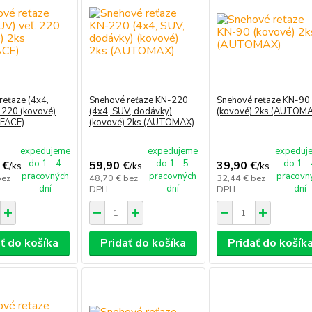
reťaze (4x4,
Snehové reťaze KN-220
Snehové reťaze KN-90
. 220 (kovové)
(4x4, SUV, dodávky)
(kovové) 2ks (AUTOM
RFACE)
(kovové) 2ks (AUTOMAX)
expedujeme
expedujeme
expeduj
do 1 - 4
do 1 - 5
do 1 -
 €
59,90 €
39,90 €
/
ks
/
ks
/
ks
pracovných
pracovných
pracovn
bez
48,70 €
bez
32,44 €
bez
dní
dní
dní
DPH
DPH
ť do košíka
Pridať do košíka
Pridať do košík