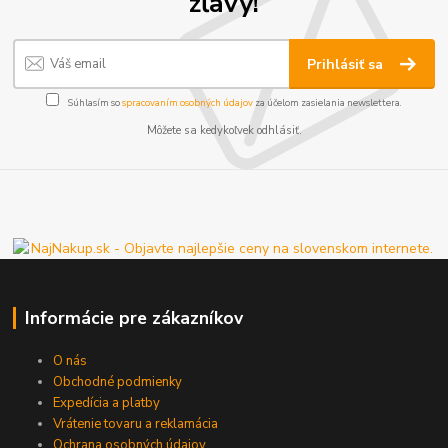
zľavy!
Prihlásiť sa
Súhlasím so
spracovaním osobných údajov
za účelom zasielania newslettera.
Môžete sa kedykoľvek odhlásiť.
Informácie pre zákazníkov
O nás
Obchodné podmienky
Expedícia a platby
Vrátenie tovaru a reklamácia
Ochrana osobných údajov