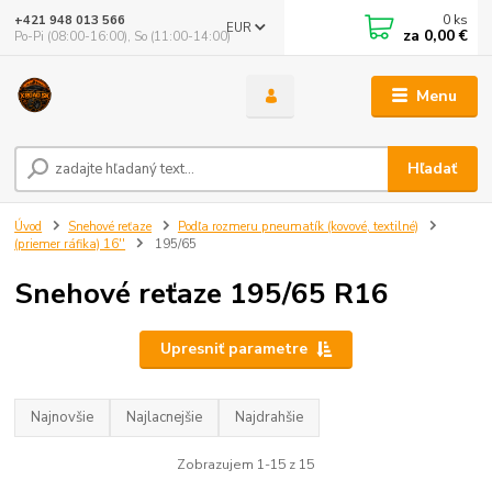
0
ks
+421 948 013 566
EUR
za
0,00 €
Po-Pi (08:00-16:00), So (11:00-14:00)
Menu
Hľadať
Úvod
Snehové reťaze
Podľa rozmeru pneumatík (kovové, textilné)
(priemer ráfika) 16''
195/65
Snehové reťaze 195/65 R16
Upresniť parametre
Najnovšie
Najlacnejšie
Najdrahšie
Zobrazujem 1-15 z 15