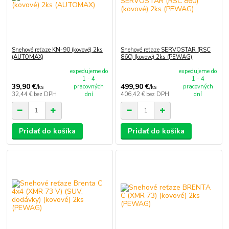
Snehové reťaze KN-90 (kovové) 2ks
Snehové reťaze SERVOSTAR (RSC
(AUTOMAX)
860) (kovové) 2ks (PEWAG)
expedujeme do
expedujeme do
1 - 4
1 - 4
39,90 €
499,90 €
pracovných
pracovných
/
ks
/
ks
32,44 €
bez DPH
dní
406,42 €
bez DPH
dní
Pridať do košíka
Pridať do košíka