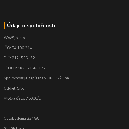
Údaje o spoločnosti
WWS, s. r. o.
IČO: 54 106 214
DIČ: 2121566172
IČ DPH: SK2121566172
Spoločnosť je zapísaná v OR OS Žilina
Oddiel: Sro.
Vložka číslo: 78086/L
Oslobodenia 224/58
01305 Belá