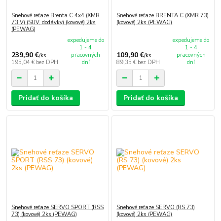
Snehové reťaze Brenta C 4x4 (XMR
Snehové reťaze BRENTA C (XMR 73)
73 V) (SUV, dodávky) (kovové) 2ks
(kovové) 2ks (PEWAG)
(PEWAG)
expedujeme do
expedujeme do
1 - 4
1 - 4
239,90 €
109,90 €
pracovných
pracovných
/
ks
/
ks
195,04 €
bez DPH
dní
89,35 €
bez DPH
dní
Pridať do košíka
Pridať do košíka
Snehové reťaze SERVO SPORT (RSS
Snehové reťaze SERVO (RS 73)
73) (kovové) 2ks (PEWAG)
(kovové) 2ks (PEWAG)