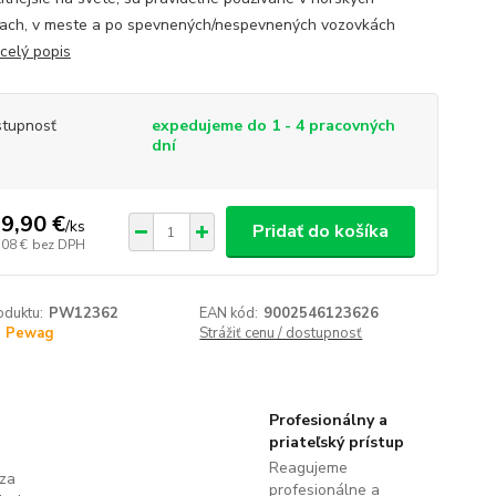
iach, v meste a po spevnených/nespevnených vozovkách
celý popis
tupnosť
expedujeme do 1 - 4 pracovných
dní
9,90 €
/
ks
Pridať do košíka
,08 €
bez DPH
oduktu:
PW12362
EAN kód:
9002546123626
Pewag
Strážiť cenu / dostupnosť
Profesionálny a
priateľský prístup
Reagujeme
 za
profesionálne a