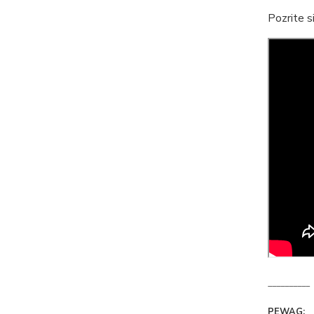
Pozrite s
__________
PEWAG: