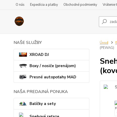
O nás
Expedícia a platby
Obchodné podmienky
Vrátenie 
NAŠE SLUŽBY
Úvod
S
(PEWAG)
XROAD DJ
Sneh
Boxy / nosiče (prenájom)
(kov
Presné autopoťahy MAD
NAŠA PREDAJNÁ PONUKA
Balíčky a sety
Snehové reťaze