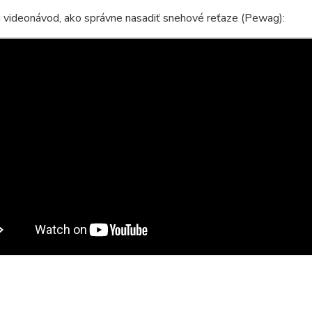
i videonávod, ako správne nasadiť snehové reťaze (Pewag):