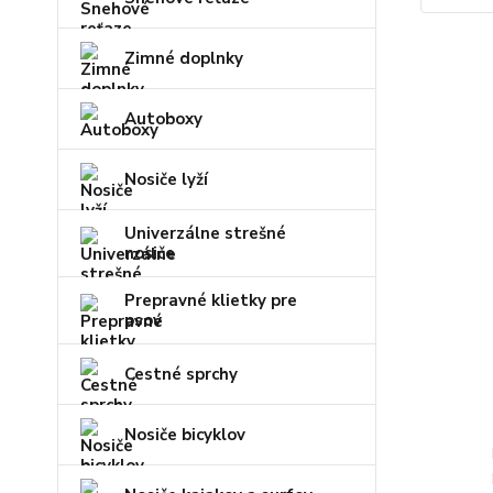
Zimné doplnky
Autoboxy
Nosiče lyží
Univerzálne strešné
nosiče
Prepravné klietky pre
psov
Cestné sprchy
Nosiče bicyklov