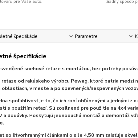
tovaru pre Vaše auto.
žiadny spôsob p
etné špecifikácie
Parametre
K
tné špecifikácie
osvedčené snehové reťaze s montážou, bez potreby posúva
reťaze od rakúskeho výrobcu Pewag, ktoré patria medzi naj
 oblastiach, v meste a po spevnených/nespevnených vozov
dna spoľahlivosť je to, čo ich robí obľúbenými a jednými z 
tí s použitím reťazí. Sú zosilnené pre použitie na 4x4 var
V a dodávky. Poskytujú jednoduchú montáž a demontáž vďa
e.
eť so štvorhrannými článkami o sile 4,50 mm zaisťuje skvelý 