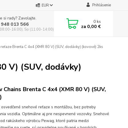
Prihlásenie
EUR
e si rady? Zavolajte.
0
ks
 948 013 566
za
0,00 €
(08:00-16:00), So (11:00-14:00)
reťaze Brenta C 4x4 (XMR 80 V) (SUV, dodávky) (kovové) 2ks
0 V) (SUV, dodávky)
 Chains Brenta C 4x4 (XMR 80 V) (SUV,
)
a osvedčené snehové reťaze s montážou, bez potreby
nia vozidla. Optimálne aj pre nespevnené vozovky. Snehové
 od rakúskeho výrobcu Pewag, ktoré patria medzi
litnejšie na svete, sú pravidelne používané v horských