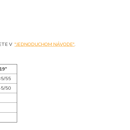
DETE V
"JEDNODUCHOM NÁVODE"
.
19"
35/55
45/50