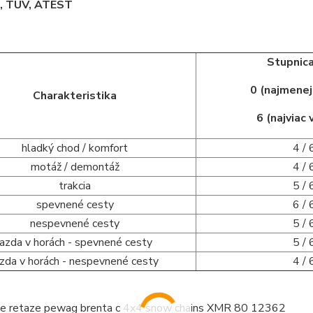
 TÜV, ATEST
Stupnica
0 (najmene
Charakteristika
6 (najviac
hladký chod / komfort
4 / 
motáž / demontáž
4 / 
trakcia
5 / 
spevnené cesty
6 / 
nespevnené cesty
5 / 
jazda v horách - spevnené cesty
5 / 
azda v horách - nespevnené cesty
4 / 