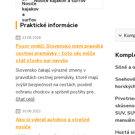
Nosiče kajakov a surfov
Praktické informácie
Kompl
23.06.2026
Pozor vodiči: Slovensko mení pravidlá
cestnej premávky – toto vás môže
Komple
stáť stovky eur navyše
Silné a 
Slovensko čakajú výrazné zmeny v
pravidlách cestnej premávky, ktoré majú
Snehové 
zvýšiť bezpečnosť na cestách, posilniť
horských
ochranu chodcov a sprísniť postihy pre...
Prvotrie
čítať celé
skúsenos
30.06.2022
SUV, SU
Ako si vybrať autobox a strešné
manuáln
nosiče
Hustá si