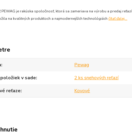
 PEWAG je rakúska spoločnosť, ktorá sa zameriava na výrobu a predaj reťazí
ožila na kvalitných produktoch a najmodernejších technológiách
čítať ďalej...
etre
a
Pewag
položiek v sade
2 ks snehových reťazí
vé reťaze
Kovové
ahnutie