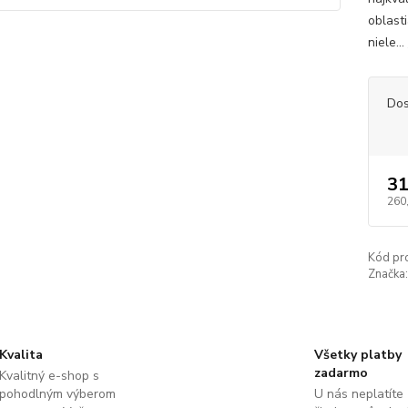
oblast
niele...
Dos
31
260
Kód pr
Značka:
Kvalita
Všetky platby
zadarmo
Kvalitný e-shop s
pohodlným výberom
U nás neplatíte