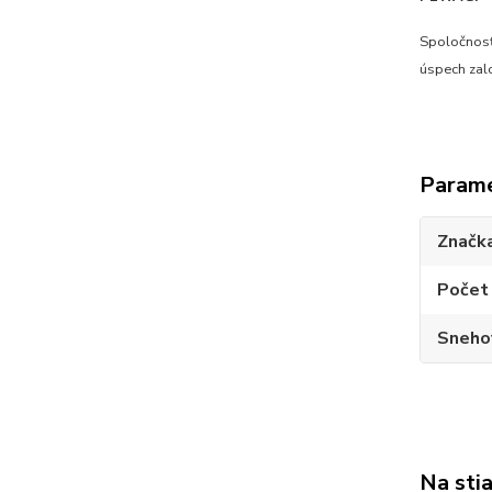
Spoločnosť
úspech zal
Param
Značk
Počet 
Sneho
Na sti