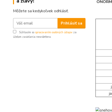
a zľavy!
ÖNORM,
Môžete sa kedykoľvek odhlásiť.
Prihlásiť sa
Súhlasím so
spracovaním osobných údajov
za
účelom zasielania newslettera.
j