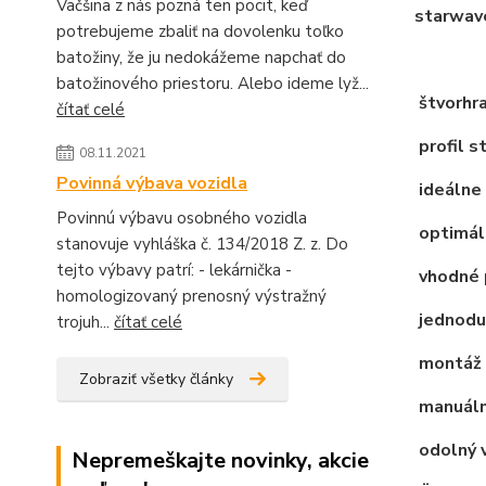
Väčšina z nás pozná ten pocit, keď
starwav
potrebujeme zbaliť na dovolenku toľko
batožiny, že ju nedokážeme napchať do
batožinového priestoru. Alebo ideme lyž...
štvorhra
čítať celé
profil s
08.11.2021
Povinná výbava vozidla
ideálne 
Povinnú výbavu osobného vozidla
optimáln
stanovuje vyhláška č. 134/2018 Z. z. Do
tejto výbavy patrí: - lekárnička -
vhodné 
homologizovaný prenosný výstražný
jednodu
trojuh...
čítať celé
montáž 
Zobraziť všetky články
manuálne
odolný 
Nepremeškajte novinky, akcie