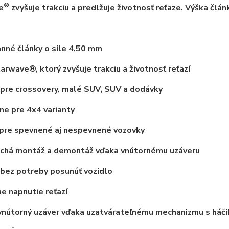
®
e
zvyšuje trakciu a predlžuje životnosť reťaze. Výška člán
nné články o sile 4,50 mm
tarwave®, ktorý zvyšuje trakciu a životnosť reťazí
pre crossovery, malé SUV, SUV a dodávky
e pre 4x4 varianty
pre spevnené aj nespevnené vozovky
chá montáž a demontáž vďaka vnútornému uzáveru
bez potreby posunúť vozidlo
 napnutie reťazí
vnútorný uzáver vďaka uzatvárateľnému mechanizmu s háč