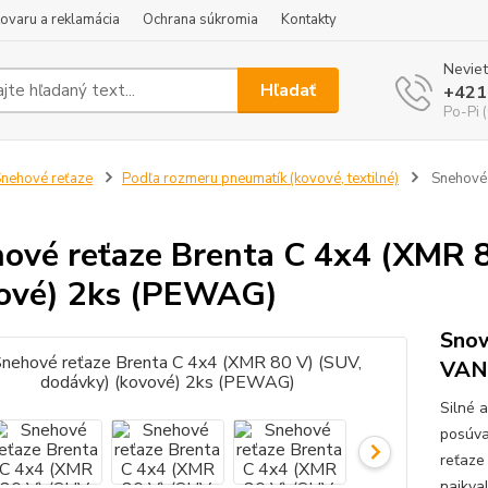
tovaru a reklamácia
Ochrana súkromia
Kontakty
Neviet
Hľadať
+421
Po-Pi 
nehové reťaze
Podľa rozmeru pneumatík (kovové, textilné)
Snehové 
ové reťaze Brenta C 4x4 (XMR 8
ové) 2ks (PEWAG)
Snow
VAN
Silné 
posúva
reťaze
najkva