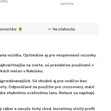
latby.
seriózne.
omentáre
0
Na stiahnutie
nia vozidla. Optimálne aj pre nespevnené vozovky.
kvalitnejšie na svete, sú pravidelne používané v
kách nielen v Rakúsku.
najpredávanejších. Sú vhodné aj pre vodičov bez
ianty. Odporúčané na použitie pre crossovery, malé
ka ohybnému oceľovému lanu. Reťaze sa napínajú
záber a navyše tichý chod. Inovatívny vlnitý profil