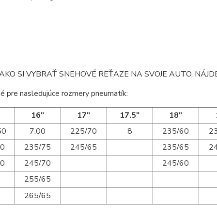
AKO SI VYBRAŤ SNEHOVÉ REŤAZE NA SVOJE AUTO, NÁJ
é pre nasledujúce rozmery pneumatík:
16"
17"
17.5"
18"
50
7.00
225/70
8
235/60
2
70
235/75
245/65
235/65
2
60
245/70
245/60
255/65
265/65