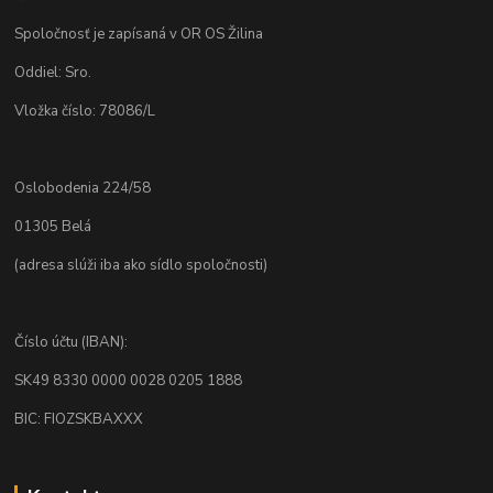
Spoločnosť je zapísaná v OR OS Žilina
Oddiel: Sro.
Vložka číslo: 78086/L
Oslobodenia 224/58
01305 Belá
(adresa slúži iba ako sídlo spoločnosti)
Číslo účtu (IBAN):
SK49 8330 0000 0028 0205 1888
BIC: FIOZSKBAXXX