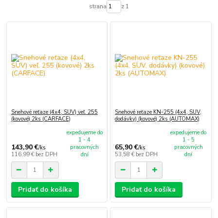
strana
z 1
Snehové reťaze (4x4, SUV) veľ. 255
Snehové reťaze KN-255 (4x4, SUV,
(kovové) 2ks (CARFACE)
dodávky) (kovové) 2ks (AUTOMAX)
expedujeme do
expedujeme do
1 - 4
1 - 5
143,90 €
65,90 €
pracovných
pracovných
/
ks
/
ks
116,99 €
bez DPH
dní
53,58 €
bez DPH
dní
Pridať do košíka
Pridať do košíka