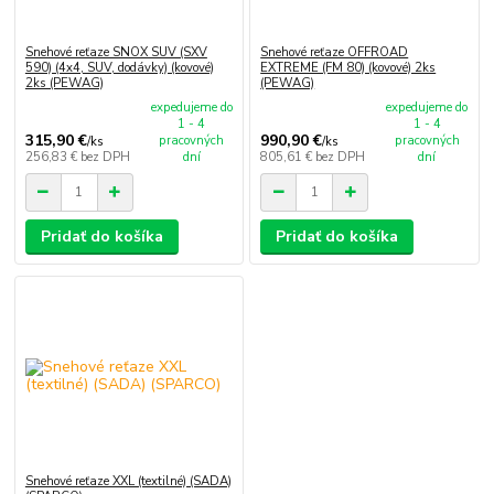
Snehové reťaze SNOX SUV (SXV
Snehové reťaze OFFROAD
590) (4x4, SUV, dodávky) (kovové)
EXTREME (FM 80) (kovové) 2ks
2ks (PEWAG)
(PEWAG)
expedujeme do
expedujeme do
1 - 4
1 - 4
315,90 €
990,90 €
pracovných
pracovných
/
ks
/
ks
256,83 €
bez DPH
dní
805,61 €
bez DPH
dní
Pridať do košíka
Pridať do košíka
Snehové reťaze XXL (textilné) (SADA)