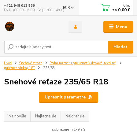
0
ks
+421 948 013 566
EUR
za
0,00 €
Po-Pi (08:00-16:00), So (11:00-14:00)
Menu
Hľadať
Úvod
Snehové reťaze
Podľa rozmeru pneumatík (kovové, textilné)
(priemer ráfika) 18''
235/65
Snehové reťaze 235/65 R18
Upresniť parametre
Najnovšie
Najlacnejšie
Najdrahšie
Zobrazujem 1-9 z 9