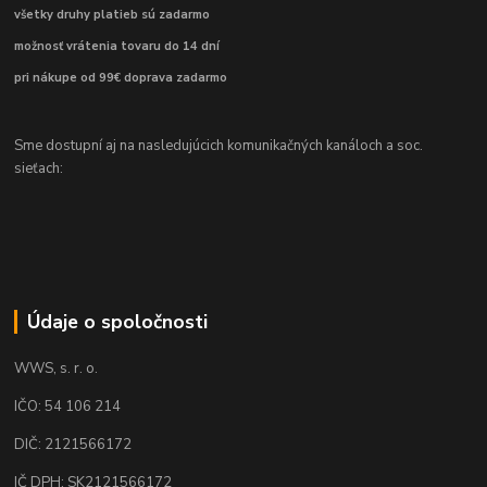
všetky druhy platieb sú zadarmo
možnosť vrátenia tovaru do 14 dní
pri nákupe od 99€ doprava zadarmo
Sme dostupní aj na nasledujúcich komunikačných kanáloch a soc.
sieťach:
Údaje o spoločnosti
WWS, s. r. o.
IČO: 54 106 214
DIČ: 2121566172
IČ DPH: SK2121566172