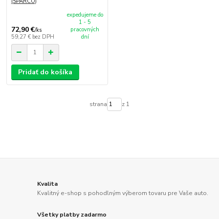
(SPARCO)
expedujeme do
1 - 5
72,90 €
pracovných
/
ks
59,27 €
bez DPH
dní
Pridať do košíka
strana
z 1
Kvalita
Kvalitný e-shop s pohodlným výberom tovaru pre Vaše auto.
Všetky platby zadarmo