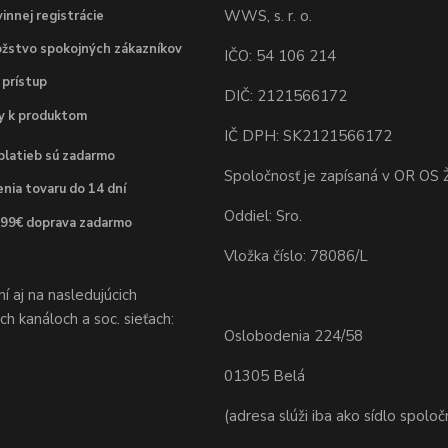
WWS, s. r. o.
innej registrácie
žstvo spokojných zákazníkov
IČO: 54 106 214
 prístup
DIČ: 2121566172
dy k produktom
IČ DPH: SK2121566172
platieb sú zadarmo
Spoločnosť je zapísaná v OR OS Ž
nia tovaru do 14 dní
Oddiel: Sro.
 99€ doprava zadarmo
Vložka číslo: 78086/L
 aj na nasledujúcich
h kanáloch a soc. sieťach:
Oslobodenia 224/58
01305 Belá
(adresa slúži iba ako sídlo spoloč