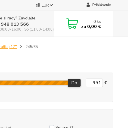
Prihlásenie
EUR
e si rady? Zavolajte.
0
ks
 948 013 566
za
0,00 €
(08:00-16:00), So (11:00-14:00)
áfika) 17''
245/65
Do
€
ag
(5)
Sparco
(1)