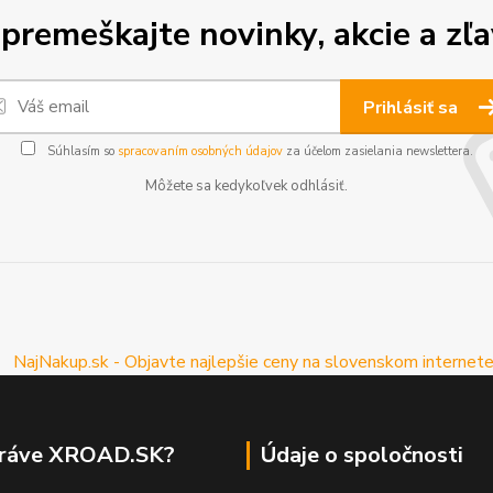
premeškajte novinky, akcie a zľa
Prihlásiť sa
Súhlasím so
spracovaním osobných údajov
za účelom zasielania newslettera.
Môžete sa kedykoľvek odhlásiť.
práve XROAD.SK?
Údaje o spoločnosti