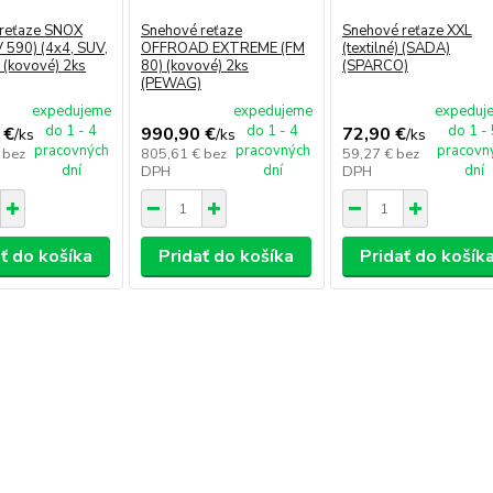
reťaze SNOX
Snehové reťaze
Snehové reťaze XXL
 590) (4x4, SUV,
OFFROAD EXTREME (FM
(textilné) (SADA)
 (kovové) 2ks
80) (kovové) 2ks
(SPARCO)
(PEWAG)
expedujeme
expedujeme
expeduj
do 1 - 4
do 1 - 4
do 1 -
 €
990,90 €
72,90 €
/
ks
/
ks
/
ks
pracovných
pracovných
pracovn
€
bez
805,61 €
bez
59,27 €
bez
dní
dní
dní
DPH
DPH
ť do košíka
Pridať do košíka
Pridať do košík