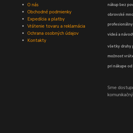
O nás
nákup bez pov
Obchodné podmienky
obrovské mno
Expedícia a platby
profesionálny
Vrátenie tovaru a reklamácia
Ochrana osobných údajov
videá a návo
Kontakty
všetky druhy 
možnosť vráte
pri nákupe od
Sme dostupní
komunikačnýc