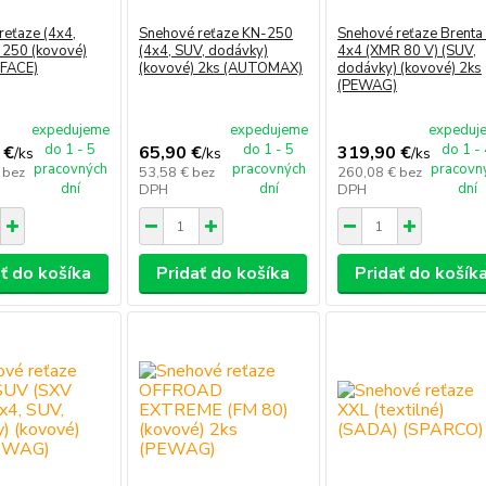
reťaze (4x4,
Snehové reťaze KN-250
Snehové reťaze Brenta
. 250 (kovové)
(4x4, SUV, dodávky)
4x4 (XMR 80 V) (SUV,
RFACE)
(kovové) 2ks (AUTOMAX)
dodávky) (kovové) 2ks
(PEWAG)
expedujeme
expedujeme
expeduj
do 1 - 5
do 1 - 5
do 1 -
 €
65,90 €
319,90 €
/
ks
/
ks
/
ks
pracovných
pracovných
pracovn
€
bez
53,58 €
bez
260,08 €
bez
dní
dní
dní
DPH
DPH
ť do košíka
Pridať do košíka
Pridať do košík