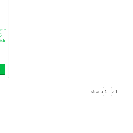
eme
 5
ých
a
strana
z 1