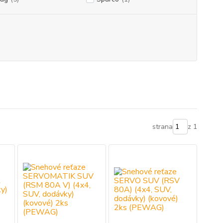
strana
z 1