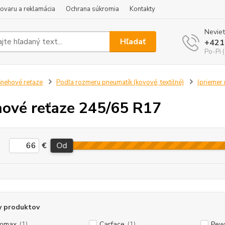
tovaru a reklamácia
Ochrana súkromia
Kontakty
Neviet
Hľadať
+421
Po-Pi 
nehové reťaze
Podľa rozmeru pneumatík (kovové, textilné)
(priemer r
ové reťaze 245/65 R17
€
Od
y produktov
tomax
(1)
Carface
(1)
Pew