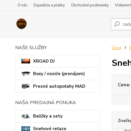
O nás
Expedícia a platby
Obchodné podmienky
Vrátenie 
NAŠE SLUŽBY
Úvod
S
Sneh
XROAD DJ
Boxy / nosiče (prenájom)
Cena:
Presné autopoťahy MAD
NAŠA PREDAJNÁ PONUKA
Balíčky a sety
Značk
Snehové reťaze
Au