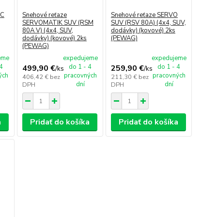
 C
Snehové reťaze
Snehové reťaze SERVO
SERVOMATIK SUV (RSM
SUV (RSV 80A) (4x4, SUV,
80A V) (4x4, SUV,
dodávky) (kovové) 2ks
dodávky) (kovové) 2ks
(PEWAG)
(PEWAG)
eme
expedujeme
expedujeme
 4
do 1 - 4
do 1 - 4
499,90 €
259,90 €
/
ks
/
ks
ých
pracovných
pracovných
406,42 €
bez
211,30 €
bez
dní
dní
DPH
DPH
a
Pridať do košíka
Pridať do košíka