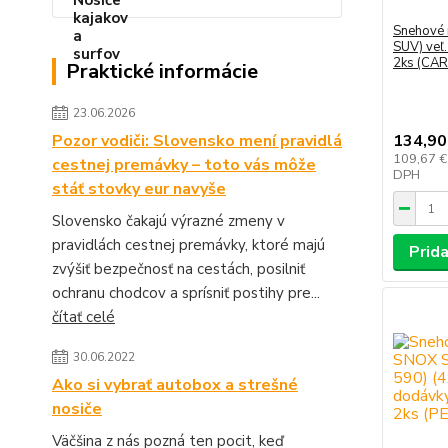
Snehové 
SUV) veľ
2ks (CA
Praktické informácie
23.06.2026
Pozor vodiči: Slovensko mení pravidlá
134,90
109,67 
cestnej premávky – toto vás môže
DPH
stáť stovky eur navyše
Slovensko čakajú výrazné zmeny v
pravidlách cestnej premávky, ktoré majú
Prida
zvýšiť bezpečnosť na cestách, posilniť
ochranu chodcov a sprísniť postihy pre...
čítať celé
30.06.2022
Ako si vybrať autobox a strešné
nosiče
Väčšina z nás pozná ten pocit, keď