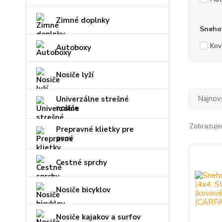
Zimné doplnky
Snehov
Kov
Autoboxy
Nosiče lyží
Najnov
Univerzálne strešné
nosiče
Zobrazuje
Prepravné klietky pre
psov
Cestné sprchy
Nosiče bicyklov
Nosiče kajakov a surfov