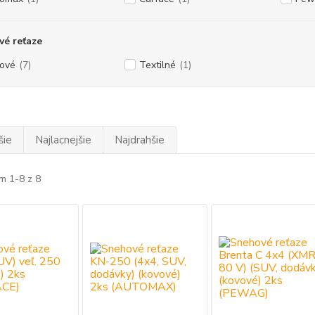
é reťaze
ové
(7)
Textilné
(1)
šie
Najlacnejšie
Najdrahšie
m 1-8 z 8